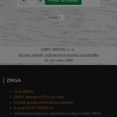
Přidat do košíku
strana
z 1
DINO
SERVI
S
s.r.o.
Stroje, nářadí, ochranné pracovní prostředky
Již od roku 1990
ZINGA
Co je ZINGA?
ZINGA reference z ČR a ze světa
Kontakt: prodej a technické poradenství
E-shop STOP-KOROZI.cz
Hledáme prodejce pro regionální prodej produktů ZINGA.