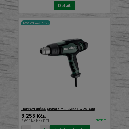
Detail
Doprava ZDARMA
Horkovzdušná pistole METABO HG 20-600
3 255 Kč
/
ks
Skladem
2 690 Kč
bez DPH