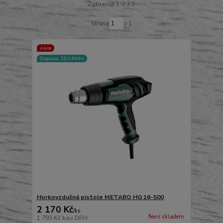
Zobrazuji 1-2 z 2
strana
z 1
Akce
Doprava ZDARMA
Horkovzdušná pistole METABO HG 16-500
2 170 Kč
/
ks
Není skladem
1 793 Kč
bez DPH