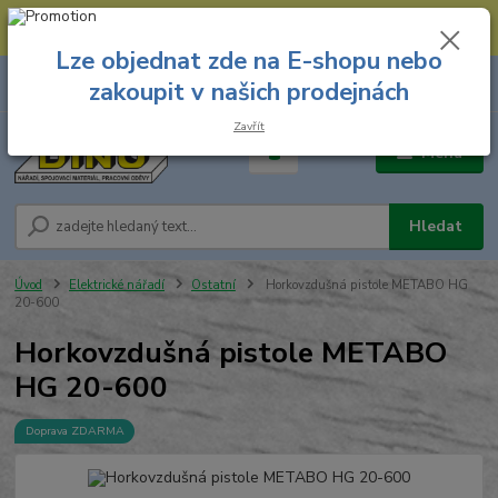
--- Spojovací materiál: 774 431 045 --- Prodejna nářadí: 731 449 423 --
- Pracovní oděvy Stružnice: 731 449 425 ---
Lze objednat zde na E-shopu nebo
0
ks
731 449 423
zakoupit v našich prodejnách
za
0,00 Kč
8.00 hod. - 16.00 hod.
Zavřít
Menu
Hledat
Úvod
Elektrické nářadí
Ostatní
Horkovzdušná pistole METABO HG
20-600
Horkovzdušná pistole METABO
HG 20-600
Doprava ZDARMA