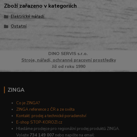
Zboží zařazeno v kategoriích
Elektrické nářadí
Ostatní
DINO
SERVI
S
s.r.o.
Stroje, nářadí, ochranné pracovní prostředky
Již od roku 1990
ZINGA
Co je ZINGA?
ZINGA reference z ČR a ze světa
Kontakt: prodej a technické poradenství
E-shop STOP-KOROZI.cz
Hledáme prodejce pro regionální prodej produktů ZINGA.
Volejte
734 149 007
nebo napište na email: