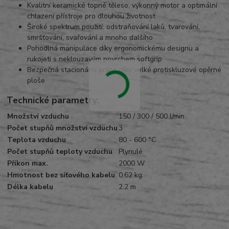
Kvalitní keramické topné těleso, výkonný motor a optimální
chlazení přístroje pro dlouhou životnost
Široké spektrum použití: odstraňování laků, tvarování,
smršťování, svařování a mnoho dalšího
Pohodlná manipulace díky ergonomickému designu a
rukojeti s neklouzavým povrchem softgrip
Bezpečná stacionární práce díky velké protiskluzové opěrné
ploše
Technické parametry:
Množství vzduchu
150 / 300 / 500 l/min
Počet stupňů množství vzduchu
3
Teplota vzduchu
80 - 600 °C
Počet stupňů teploty vzduchu
Plynulé
Příkon max.
2000 W
Hmotnost bez síťového kabelu
0.62 kg
Délka kabelu
2.2 m