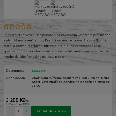
Ohodnotit produkt
Univerzální horkovzdušná pistole s nastavovacím kolečkem pro snadné
a plynulé nastavení teploty Kvalitní keramické topné těleso, výkonný
motor a optimální chlazení přístroje pro dlouhou životnost Široké
spektrum použití: odstraňování laků, tvarování, smršťování, svařování a
mnoho dalšího Pohodlná m...
celý popis
Dostupnost
Skladem
Doba dodání
Zboží Vám můžeme doručit již 10.08.2026 do 18:00.
Stačí, když zboží objednáte nejpozději do zítra do
15:00
3 255 Kč
/
ks
2 690 Kč
bez DPH
Přidat do košíku