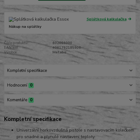
Splátková kalkulačka
Nákup na splátky
Číslo produktu:
602066000
EAN kód:
4061792185906
Výrobce:
Metabo
Kompletní specifikace
Hodnocení
0
Komentáře
0
Kompletní specifikace
Univerzální horkovzdušná pistole s nastavovacím kolečkem
pro snadné a plynulé nastavení teploty