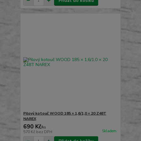
Přidat do košíku
Pilový kotouč WOOD 185 × 1,6/1,0 × 20 Z48T
NAREX
690 Kč
/
ks
Skladem
570 Kč
bez DPH