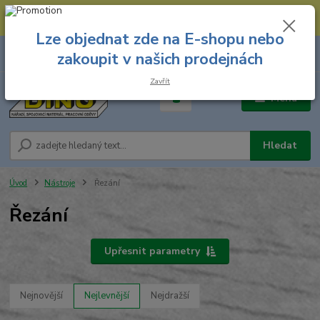
--- Spojovací materiál: 774 431 045 --- Prodejna nářadí: 731 449 423 --
- Pracovní oděvy Stružnice: 731 449 425 ---
Lze objednat zde na E-shopu nebo
0
ks
731 449 423
zakoupit v našich prodejnách
za
0,00 Kč
8.00 hod. - 16.00 hod.
Zavřít
Menu
Hledat
Úvod
Nástroje
Řezání
Řezání
Upřesnit parametry
Nejnovější
Nejlevnější
Nejdražší