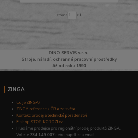
strana
z 1
DINO
SERVI
S
s.r.o.
Stroje, nářadí, ochranné pracovní prostředky
Již od roku 1990
ZINGA
Co je ZINGA?
ZINGA reference z ČR a ze světa
Kontakt: prodej a technické poradenství
E-shop STOP-KOROZI.cz
Hledáme prodejce pro regionální prodej produktů ZINGA.
Volejte
734 149 007
nebo napište na email: