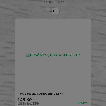
Zobrazuji 1-5 z 5
strana
z 1
Pilové plátky NAREX SBN 752 FP
149 Kč
/
bal.
Skladem
123 Kč
bez DPH