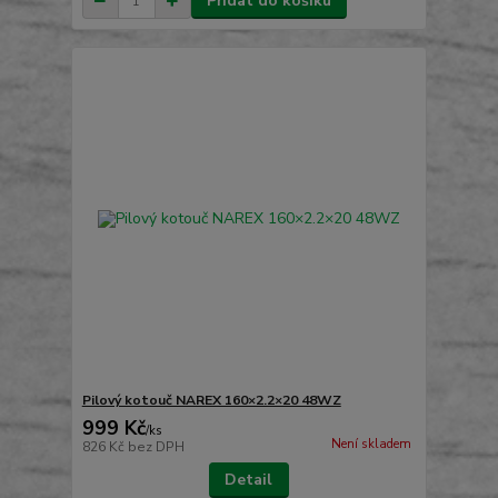
Přidat do košíku
Pilový kotouč NAREX 160×2.2×20 48WZ
999 Kč
/
ks
Není skladem
826 Kč
bez DPH
Detail