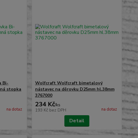
 Bi-
Wolfcraft Wolfcraft bimetalový
nná stopka
nástavec na děrovku D25mm hl.38mm
3767000
234 Kč
/
ks
na dotaz
na dotaz
193 Kč
bez DPH
Detail