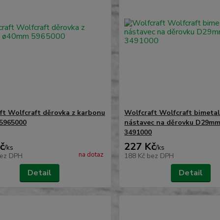
ft Wolfcraft děrovka z karbonu
Wolfcraft Wolfcraft bimeta
5965000
nástavec na děrovku D29m
3491000
č
227 Kč
/
ks
/
ks
na dotaz
ez DPH
188 Kč
bez DPH
Detail
Detail