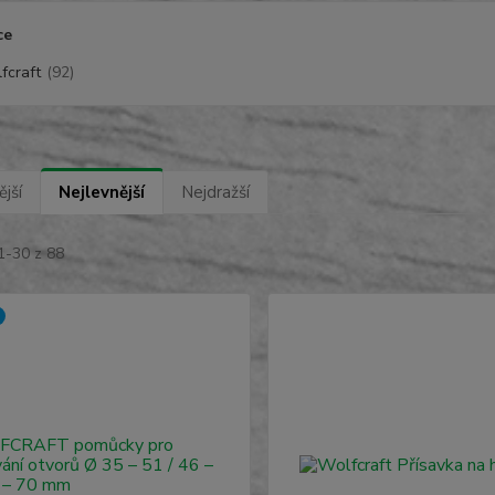
ce
fcraft
(92)
jší
Nejlevnější
Nejdražší
1-30 z 88