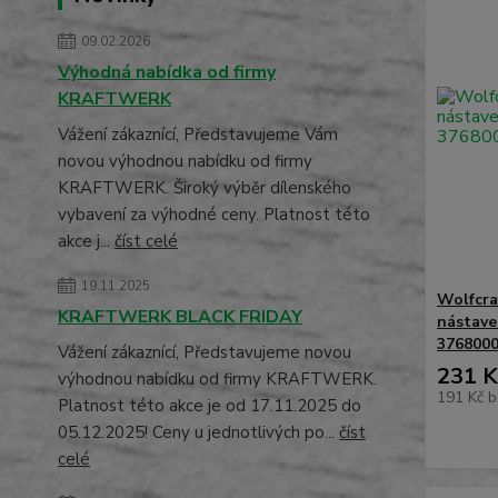
09.02.2026
Výhodná nabídka od firmy
KRAFTWERK
Vážení zákaznící, Představujeme Vám
novou výhodnou nabídku od firmy
KRAFTWERK. Široký výběr dílenského
vybavení za výhodné ceny. Platnost této
akce j...
číst celé
19.11.2025
Wolfcra
KRAFTWERK BLACK FRIDAY
nástave
376800
Vážení zákaznící, Představujeme novou
231 K
výhodnou nabídku od firmy KRAFTWERK.
191 Kč
b
Platnost této akce je od 17.11.2025 do
05.12.2025! Ceny u jednotlivých po...
číst
celé