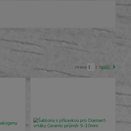
strana
z 3
další