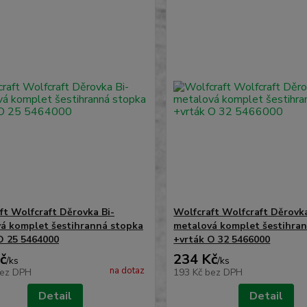
ft Wolfcraft Děrovka Bi-
Wolfcraft Wolfcraft Děrovka
á komplet šestihranná stopka
metalová komplet šestihra
O 25 5464000
+vrták O 32 5466000
č
234 Kč
/
ks
/
ks
na dotaz
ez DPH
193 Kč
bez DPH
Detail
Detail