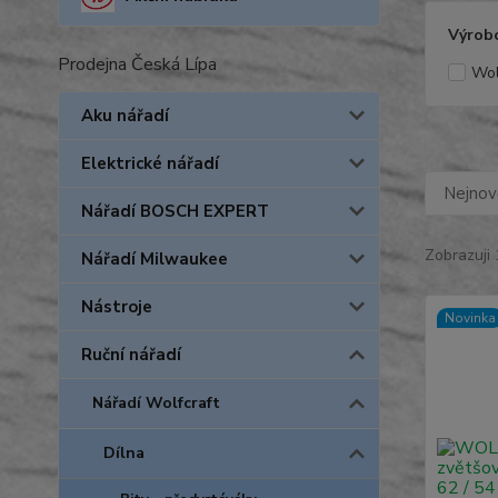
Výrob
Prodejna Česká Lípa
Wol
Aku nářadí
Elektrické nářadí
Nejnově
Nářadí BOSCH EXPERT
Zobrazuji 
Nářadí Milwaukee
Nástroje
Novinka
Ruční nářadí
Nářadí Wolfcraft
Dílna