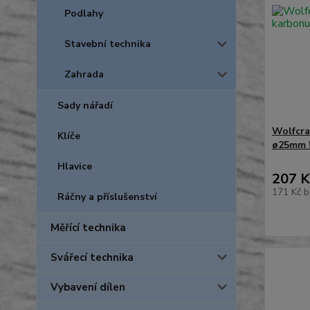
Podlahy
Stavební technika
Zahrada
Sady nářadí
Wolfcra
Klíče
ø25mm 
Hlavice
207 K
171 Kč
b
Ráčny a příslušenství
Měřící technika
Svářecí technika
Vybavení dílen