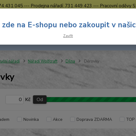
774 431 045 --- Prodejna nářadí: 731 449 423 --- Pracovní oděvy S
Obchodní podmínky
Kontakty Česká Lípa
 zde na E-shopu nebo zakoupit v naši
Nevíte
Hledat
Zavřít
731 
8.00 h
uční nářadí
Nářadí Wolfcraft
Dílna
Děrovky
vky
Kč
Od
adem
Novinka
Akce
Doprava ZDARMA
TOP 