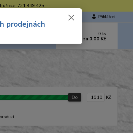
tružnice: 731 449 425 ---
Přihlášení
ch prodejnách
 si rady? Zavolejte.
0
ks
449 423
za
0,00 Kč
od. - 16.00 hod.
Do
Kč
produkt