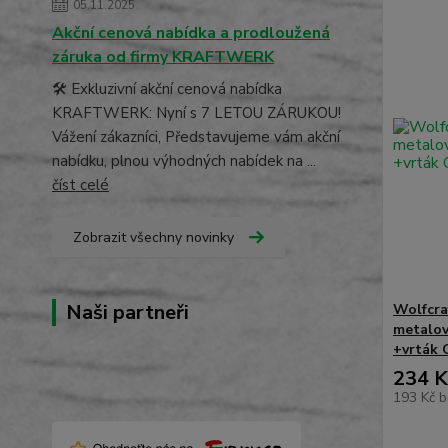
05.11.2025
Akční cenová nabídka a prodloužená
záruka od firmy KRAFTWERK
🛠️ Exkluzivní akční cenová nabídka
KRAFTWERK: Nyní s 7 LETOU ZÁRUKOU!
Vážení zákazníci, Představujeme vám akční
nabídku, plnou výhodných nabídek na ...
číst celé
Zobrazit všechny novinky
Naši partneři
Wolfcra
metalov
+vrták 
234 K
193 Kč
b