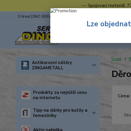
--- Spojovací materiál: 
O firmě DINO SERVIS s.r.o.
ZINGA
Fotogalerie z výstav
Lze objednat
Úvod
R
Antikorozní nátěry
ZINGAMETALL
Děro
Produkty za nejnižší cenu
Cena:
na internetu
Tipy na dárky pro kutily a
Skl
řemeslníky
Akční nabídka