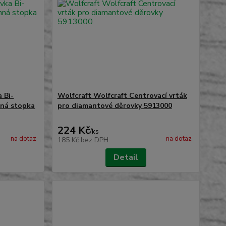
 Bi-
Wolfcraft Wolfcraft Centrovací vrták
nná stopka
pro diamantové děrovky 5913000
224 Kč
/
ks
na dotaz
na dotaz
185 Kč
bez DPH
Detail