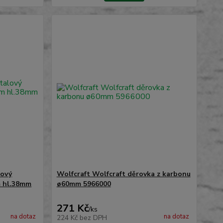
lový
Wolfcraft Wolfcraft děrovka z karbonu
m hl.38mm
ø60mm 5966000
271 Kč
/
ks
na dotaz
na dotaz
224 Kč
bez DPH