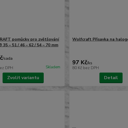
AFT pomůcky pro zvětšování
Wolfcraft Přísavka na halog
 35 – 51 / 46 – 62 / 54 – 70 mm
č
/
sada
97 Kč
/
ks
Skladem
ez DPH
80 Kč
bez DPH
Zvolit variantu
Detail