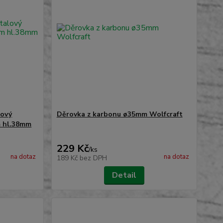
lový
Děrovka z karbonu ø35mm Wolfcraft
m hl.38mm
229 Kč
/
ks
na dotaz
na dotaz
189 Kč
bez DPH
Detail