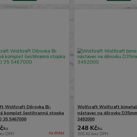
ft Wolfcraft Děrovka Bi-
Wolfcraft Wolfcraft bimeta
á komplet šestihranná stopka
nástavec na děrovku D35m
O 35 5467000
3492000
č
248 Kč
/
ks
/
ks
na dotaz
ez DPH
205 Kč
bez DPH