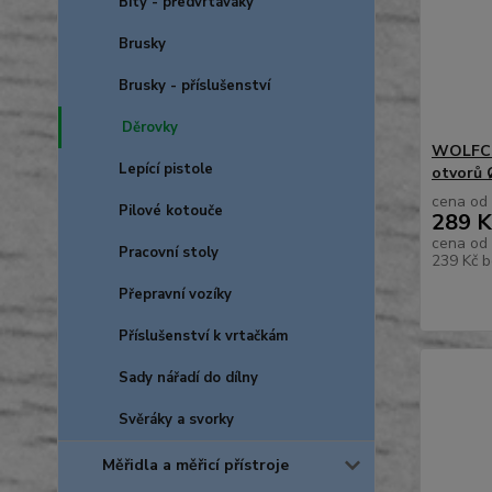
Bity - předvrtáváky
Brusky
Brusky - příslušenství
Děrovky
WOLFCR
Lepící pistole
otvorů Ø
cena od
Pilové kotouče
289 K
cena od
Pracovní stoly
239 Kč
b
Přepravní vozíky
Příslušenství k vrtačkám
Sady nářadí do dílny
Svěráky a svorky
Měřidla a měřicí přístroje