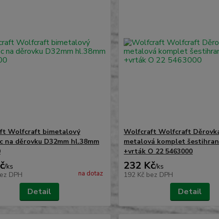
ft Wolfcraft bimetalový
Wolfcraft Wolfcraft Děrovka
c na děrovku D32mm hl.38mm
metalová komplet šestihra
0
+vrták O 22 5463000
č
232 Kč
/
ks
/
ks
na dotaz
ez DPH
192 Kč
bez DPH
Detail
Detail