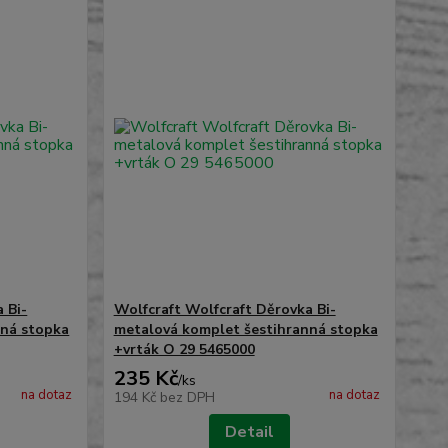
 Bi-
Wolfcraft Wolfcraft Děrovka Bi-
nná stopka
metalová komplet šestihranná stopka
+vrták O 29 5465000
235 Kč
/
ks
na dotaz
na dotaz
194 Kč
bez DPH
Detail