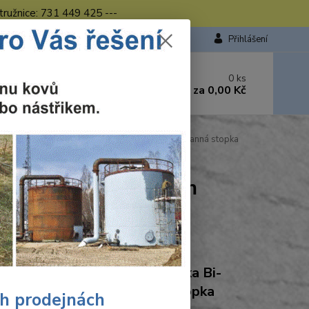
tružnice: 731 449 425 ---
Přihlášení
 si rady? Zavolejte.
0
ks
449 423
za
0,00 Kč
od. - 16.00 hod.
raft vrtací korunka Bi-metalová O 60mm šestihranná stopka
 Bi-metalová O 60mm
Ohodnotit produkt
craft Wolfcraft vrtací korunka Bi-
lová O 60mm šestihranná stopka
ch prodejnách