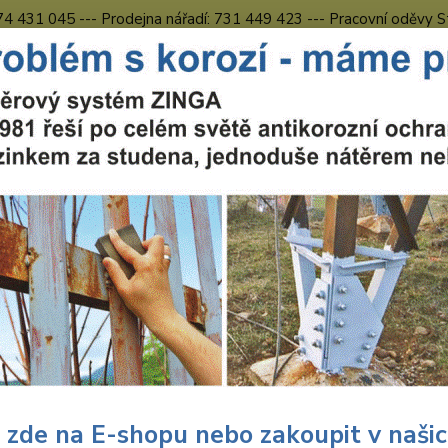
774 431 045 --- Prodejna nářadí: 731 449 423 --- Pracovní oděvy S
Obchodní podmínky
Kontakty Česká Lípa
Nevíte
Hledat
731 
8.00 h
uční nářadí
Nářadí Wolfcraft
Dílna
Děrovky
Wolfcraft Wolfc
craft Wolfcraft vrtací korunka
ihranná stopka 5484000
Wolf
meta
 zde na E-shopu nebo zakoupit v naši