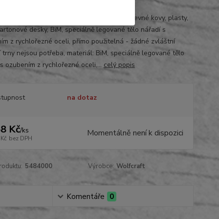
4000
lové děrovky pro dřevo, překližky, ocel, barevné kovy, plasty,
artonové desky, BiM, speciálně legované tělo nářadí s
ím z rychlořezné oceli, přímo použitelná - žádné zvláštní
 trny nejsou potřeba, materiál: BiM, speciálně legované tělo
s ozubením z rychlořezné oceli,...
celý popis
tupnost
na dotaz
8 Kč
/
ks
Momentálně není k dispozici
 Kč
bez DPH
roduktu:
5484000
Výrobce:
Wolfcraft
Komentáře
0