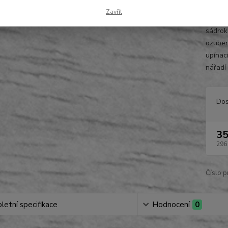
548
Zavřít
Bi-meta
sádrok
ozuben
upínací
nářadí 
Dos
35
296
Číslo p
etní specifikace
Hodnocení
0