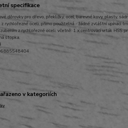
tní specifikace
vé děrovky pro dřevo, překližky, ocel, barevné kovy, plasty, sád
z rychlořezné oceli, přímo použitelná - žádné zvláštní upínací tr
ozubením z rychlořezné oceli, včetně: 1 x centrovací vrták HSS
ná stopka.
4
06885548404
zařazeno v kategoriích
vky