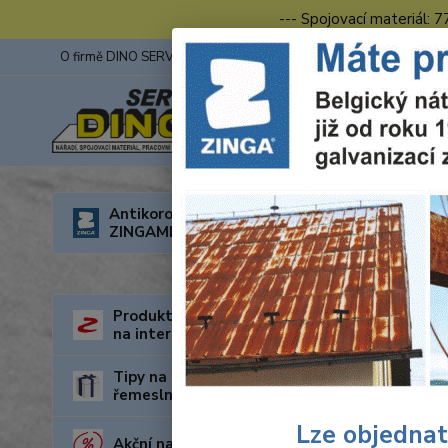
--- Spojovací materiál: 
O firmě DINO SERVIS s.r.o.
ZINGA
Fotogalerie z výstav
Úvod
R
Antikorozní nátěry
5484000
ZINGAMETALL
Wolf
šest
Produkty za nejnižší cenu
na internetu
Tipy na dárky pro kutily a
řemeslníky
Lze objednat
Akční nabídka