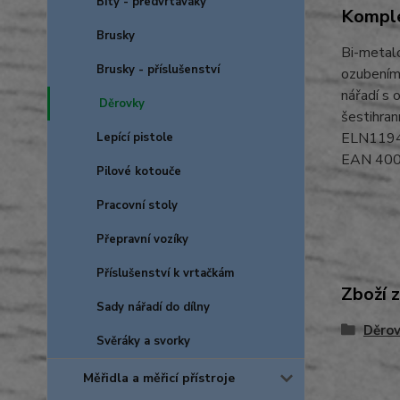
Bity - předvrtáváky
Komple
Brusky
Bi-metalo
Brusky - příslušenství
ozubením 
nářadí s 
Děrovky
šestihran
ELN119
Lepící pistole
EAN 40
Pilové kotouče
Pracovní stoly
Přepravní vozíky
Příslušenství k vrtačkám
Zboží 
Sady nářadí do dílny
Děro
Svěráky a svorky
Měřidla a měřicí přístroje