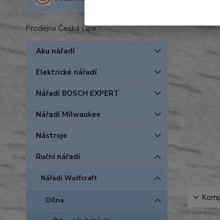
Prodejna Česká Lípa
Aku nářadí
Elektrické nářadí
Nářadí BOSCH EXPERT
Nářadí Milwaukee
Nástroje
Ruční nářadí
Nářadí Wolfcraft
Kompl
Dílna