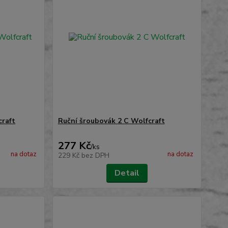
craft
Ruční šroubovák 2 C Wolfcraft
277 Kč
/
ks
na dotaz
na dotaz
229 Kč
bez DPH
Detail