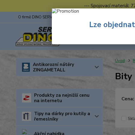
--- Spojovací materiál: 
O firmě DINO SERVIS s.r.o.
ZINGA
Fotogalerie z výstav
Lze objednat
Úvod
R
Antikorozní nátěry
ZINGAMETALL
Bity
Produkty za nejnižší cenu
Cena:
na internetu
Tipy na dárky pro kutily a
Skl
řemeslníky
Akční nabídka