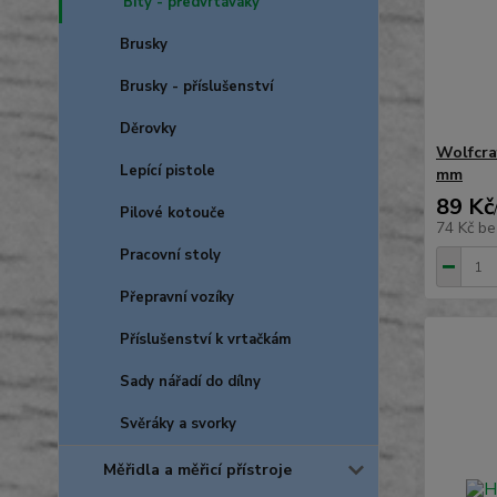
Bity - předvrtáváky
Brusky
Brusky - příslušenství
Děrovky
Wolfcra
Lepící pistole
mm
89 Kč
Pilové kotouče
74 Kč
be
Pracovní stoly
Přepravní vozíky
Příslušenství k vrtačkám
Sady nářadí do dílny
Svěráky a svorky
Měřidla a měřicí přístroje