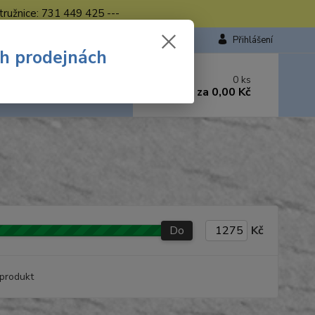
tružnice: 731 449 425 ---
Přihlášení
ch prodejnách
 si rady? Zavolejte.
0
ks
449 423
za
0,00 Kč
od. - 16.00 hod.
Do
Kč
produkt