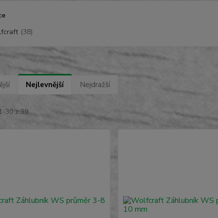
ce
fcraft
(38)
jší
Nejlevnější
Nejdražší
1-30 z 39