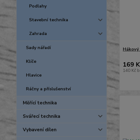
Podlahy
Stavební technika
Zahrada
Sady nářadí
Hákový 
Klíče
169 K
140 Kč
b
Hlavice
Ráčny a příslušenství
Měřící technika
Svářecí technika
Vybavení dílen