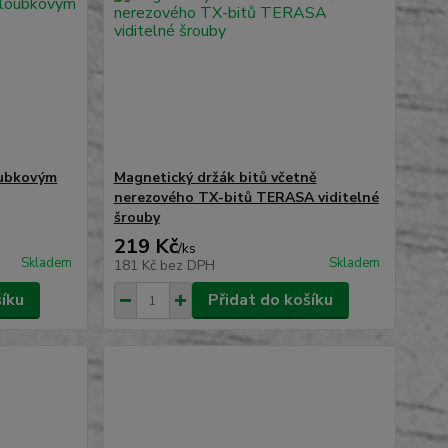
oubkovým
Magnetický držák bitů včetně
nerezového TX-bitů TERASA viditelné
šrouby
219 Kč
/
ks
Skladem
Skladem
181 Kč
bez DPH
šíku
Přidat do košíku