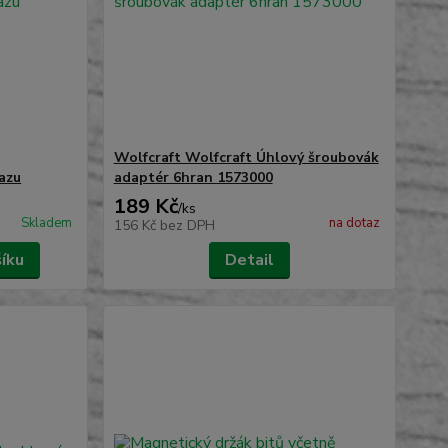
Wolfcraft Wolfcraft Úhlový šroubovák
azu
adaptér 6hran 1573000
189 Kč
/
ks
Skladem
na dotaz
156 Kč
bez DPH
šíku
Detail