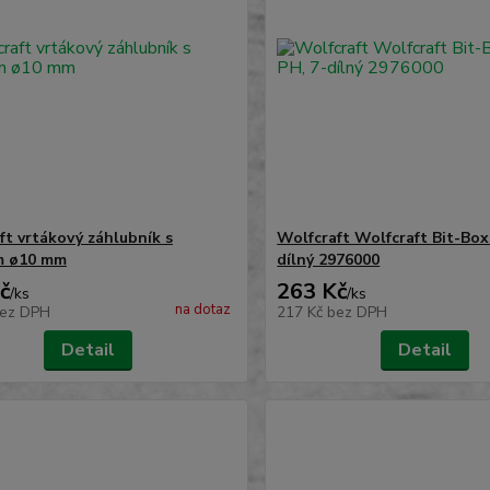
ft vrtákový záhlubník s
Wolfcraft Wolfcraft Bit-Box
m ø10 mm
dílný 2976000
č
263 Kč
/
ks
/
ks
na dotaz
ez DPH
217 Kč
bez DPH
Detail
Detail