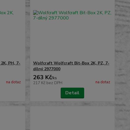
 2K, PH, 7-
Wolfcraft Wolfcraft Bit-Box 2K, PZ, 7-
dílný 2977000
263 Kč
/
ks
na dotaz
na dotaz
217 Kč
bez DPH
Detail