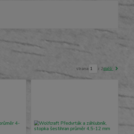
strana
z 2
další