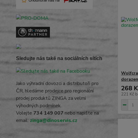
Sledujte nás také na sociálních sítích
Wolfcra
doraze
Jako výhradní dovozci a distributoři pro
268 K
ČR, hledáme prodejce pro regionální
221 Kč
b
prodej produktů ZINGA za velmi
výhodných podmínek.
Volejte
734 149 007
nebo napište na
email:
zinga@dinoservis.cz