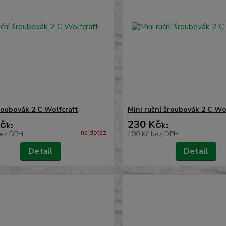
roubovák 2 C Wolfcraft
Mini ruční šroubovák 2 C Wo
č
230 Kč
/
ks
/
ks
na dotaz
ez DPH
190 Kč
bez DPH
Detail
Detail