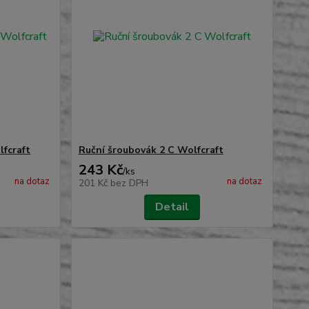
lfcraft
Ruční šroubovák 2 C Wolfcraft
243 Kč
/
ks
na dotaz
na dotaz
201 Kč
bez DPH
Detail