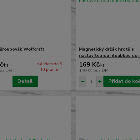
šroubovák Wolfcraft
Magnetický držák hrotů s
nastavitelnou hloubkou dor
č
169 Kč
skladem do 5-
/
ks
/
ks
10 prac. dní
ez DPH
140 Kč
bez DPH
Detail
Přidat do ko