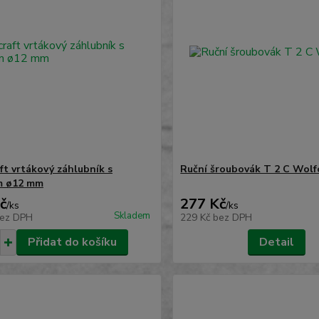
ft vrtákový záhlubník s
Ruční šroubovák T 2 C Wolf
m ø12 mm
č
277 Kč
/
ks
/
ks
Skladem
ez DPH
229 Kč
bez DPH
Přidat do košíku
Detail