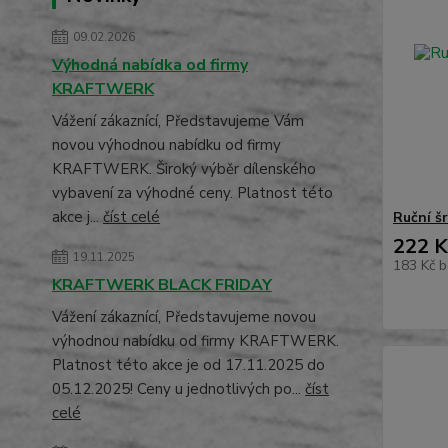
09.02.2026
Výhodná nabídka od firmy
KRAFTWERK
Vážení zákaznící, Představujeme Vám
novou výhodnou nabídku od firmy
KRAFTWERK. Široký výběr dílenského
vybavení za výhodné ceny. Platnost této
akce j...
číst celé
Ruční š
222 K
19.11.2025
183 Kč
b
KRAFTWERK BLACK FRIDAY
Vážení zákaznící, Představujeme novou
výhodnou nabídku od firmy KRAFTWERK.
Platnost této akce je od 17.11.2025 do
05.12.2025! Ceny u jednotlivých po...
číst
celé