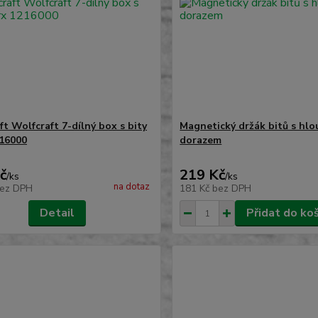
ft Wolfcraft 7-dílný box s bity
Magnetický držák bitů s hl
16000
dorazem
č
219 Kč
/
ks
/
ks
na dotaz
ez DPH
181 Kč
bez DPH
Detail
Přidat do ko