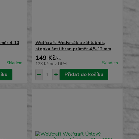
ůměr 4-10
Wolfcraft Předvrták a záhlubník,
stopka šestihran průměr 4,5-12 mm
149 Kč
/
ks
Skladem
Skladem
123 Kč
bez DPH
šíku
Přidat do košíku