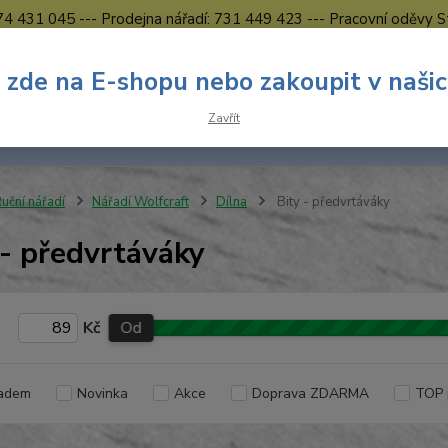
774 431 045 --- Prodejna nářadí: 731 449 423 --- Pracovní oděvy S
Obchodní podmínky
Kontakty Česká Lípa
 zde na E-shopu nebo zakoupit v naši
Nevíte
Hledat
Zavřít
731 
8.00 h
uční nářadí
Nářadí Wolfcraft
Dílna
Bity - předvrtáváky
 - předvrtáváky
Kč
Od
adem
Novinka
Akce
Doprava ZDARMA
TOP 