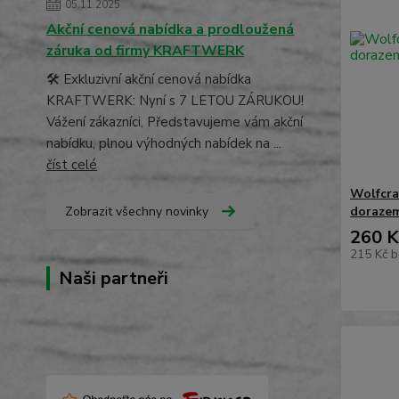
05.11.2025
Akční cenová nabídka a prodloužená
záruka od firmy KRAFTWERK
🛠️ Exkluzivní akční cenová nabídka
KRAFTWERK: Nyní s 7 LETOU ZÁRUKOU!
Vážení zákazníci, Představujeme vám akční
nabídku, plnou výhodných nabídek na ...
číst celé
Wolfcra
Zobrazit všechny novinky
doraze
260 K
215 Kč
b
Naši partneři