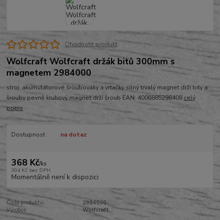
Ohodnotit produkt
Wolfcraft Wolfcraft držák bitů 300mm s
magnetem 2984000
stroj: akumulátorové šroubováky a vrtačky silný trvalý magnet drží bity a
šrouby pevně kruhový magnet drží šroub EAN: 4006885298408
celý
popis
Dostupnost
na dotaz
368 Kč
/
ks
304 Kč
bez DPH
Momentálně není k dispozici
Číslo produktu:
2984000
Výrobce:
Wolfcraft