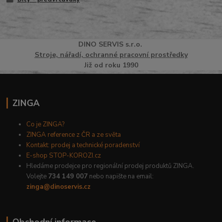
DINO
SERVI
S
s.r.o.
Stroje, nářadí, ochranné pracovní prostředky
Již od roku 1990
ZINGA
Co je ZINGA?
ZINGA reference z ČR a ze světa
Kontakt: prodej a technické poradenství
E-shop STOP-KOROZI.cz
Hledáme prodejce pro regionální prodej produktů ZINGA.
Volejte
734 149 007
nebo napište na email:
zinga@dinoservis.cz
Obchodní informace