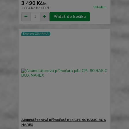
3 490 Kč
/
ks
Skladem
2 884 Kč
bez DPH
Přidat do košíku
Doprava ZDARMA
Akumulátorová přímočará pila CPL 90 BASIC BOX
NAREX