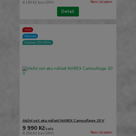
Není skladem
6 190 Kč
bez DPH
Detail
Akce
Novinka
Doprava ZDARMA
Akční set aku nářadí NAREX Camouflage 20 V
9 990 Kč
/
sada
Není skladem
8 256 Kč
bez DPH