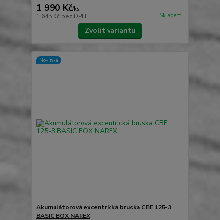
1 990 Kč
/
ks
Skladem
1 645 Kč
bez DPH
Zvolit variantu
Novinka
Akumulátorová excentrická bruska CBE 125-3
BASIC BOX NAREX