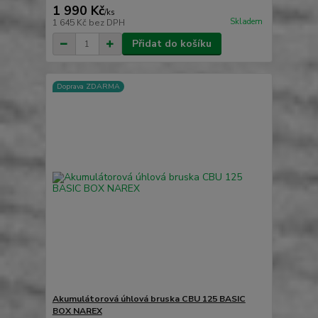
1 990 Kč
/
ks
Skladem
1 645 Kč
bez DPH
Přidat do košíku
Doprava ZDARMA
Akumulátorová úhlová bruska CBU 125 BASIC
BOX NAREX