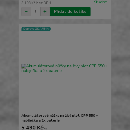
Skladem
3 198 Kč
bez DPH
Přidat do košíku
Doprava ZDARMA
Akumulátorové nůžky na živý plot CPP 550 +
nabíječka a 2x baterie
5 490 Kč
/
ks