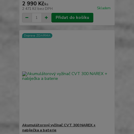
2 990 Kč
/
ks
Skladem
2 471 Kč
bez DPH
Přidat do košíku
Doprava ZDARMA
Akumulátorový vyžínač CVT 300 NAREX +
nabíječka a baterie