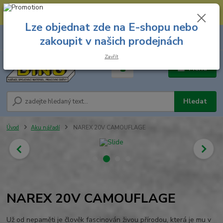
--- Spojovací materiál: 774 431 045 --- Prodejna nářadí: 731 449 423 --
- Pracovní oděvy Stružnice: 731 449 425 ---
Lze objednat zde na E-shopu nebo
0
ks
731 449 423
zakoupit v našich prodejnách
za
0,00 Kč
8.00 hod. - 16.00 hod.
Zavřít
Menu
Hledat
Úvod
Aku nářadí
NAREX 20V CAMOUFLAGE
NAREX 20V CAMOUFLAGE
Už od nepaměti je člověk fascinován živou přírodou, která je mu v