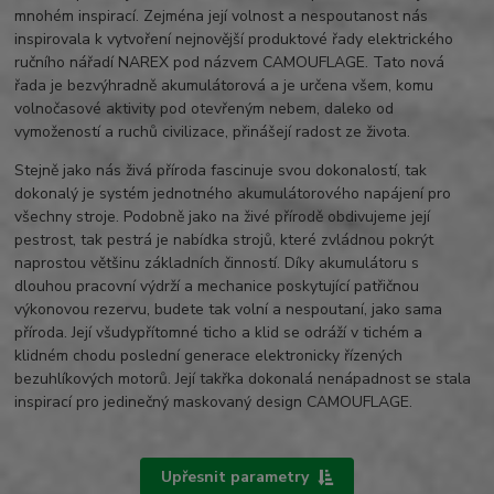
mnohém inspirací. Zejména její volnost a nespoutanost nás
inspirovala k vytvoření nejnovější produktové řady elektrického
ručního nářadí NAREX pod názvem CAMOUFLAGE. Tato nová
řada je bezvýhradně akumulátorová a je určena všem, komu
volnočasové aktivity pod otevřeným nebem, daleko od
vymožeností a ruchů civilizace, přinášejí radost ze života.
Stejně jako nás živá příroda fascinuje svou dokonalostí, tak
dokonalý je systém jednotného akumulátorového napájení pro
všechny stroje. Podobně jako na živé přírodě obdivujeme její
pestrost, tak pestrá je nabídka strojů, které zvládnou pokrýt
naprostou většinu základních činností. Díky akumulátoru s
dlouhou pracovní výdrží a mechanice poskytující patřičnou
výkonovou rezervu, budete tak volní a nespoutaní, jako sama
příroda. Její všudypřítomné ticho a klid se odráží v tichém a
klidném chodu poslední generace elektronicky řízených
bezuhlíkových motorů. Její takřka dokonalá nenápadnost se stala
inspirací pro jedinečný maskovaný design CAMOUFLAGE.
Upřesnit parametry