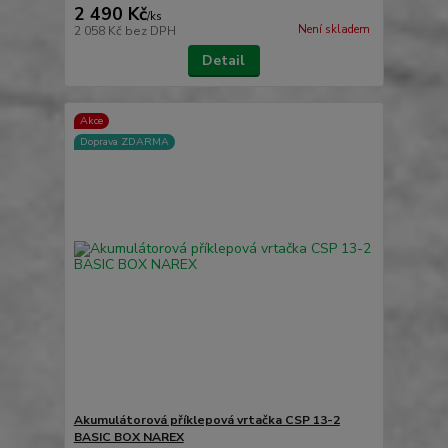
2 490 Kč
/
ks
Není skladem
2 058 Kč
bez DPH
Detail
Akce
Doprava ZDARMA
Akumulátorová příklepová vrtačka CSP 13-2
BASIC BOX NAREX