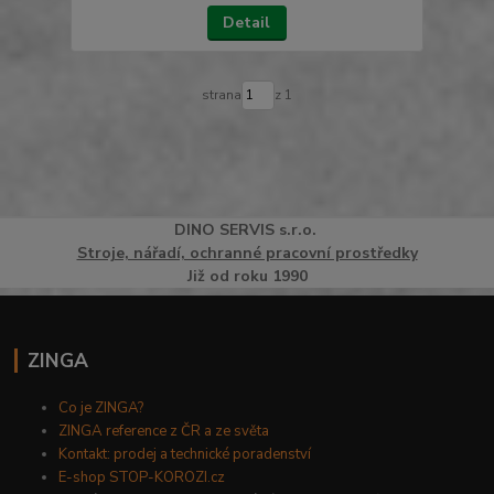
Detail
strana
z 1
DINO
SERVI
S
s.r.o.
Stroje, nářadí, ochranné pracovní prostředky
Již od roku 1990
ZINGA
Co je ZINGA?
ZINGA reference z ČR a ze světa
Kontakt: prodej a technické poradenství
E-shop STOP-KOROZI.cz