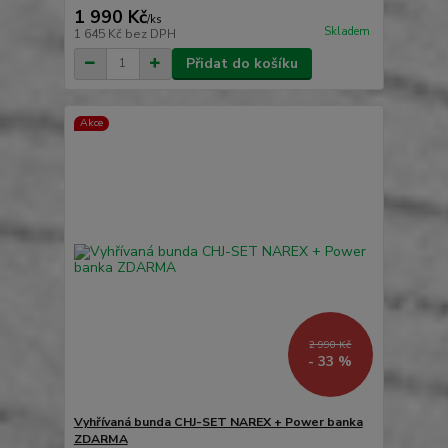
1 990 Kč
/
ks
Skladem
1 645 Kč
bez DPH
Přidat do košíku
Akce
2 990 Kč
- 33 %
Vyhřívaná bunda CHJ-SET NAREX + Power banka
ZDARMA