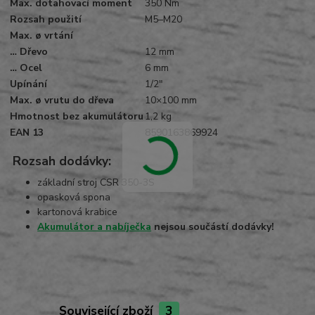
Max. dotahovací moment
350 Nm
Rozsah použití
M5–M20
Max. ø vrtání
… Dřevo
12 mm
… Ocel
6 mm
Upínání
1/2"
Max. ø vrutu do dřeva
10×100 mm
Hmotnost bez akumulátoru
1,2 kg
EAN 13
8590163869924
Rozsah dodávky:
základní stroj CSR 350-3S
opasková spona
kartonová krabice
Akumulátor a nabíječka
nejsou součástí dodávky!
Související zboží
3