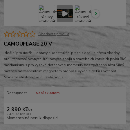
Ohodnotit produkt
CAMOUFLAGE 20 V
Ideální pro údržbu, opravy a konstrukční práce z oceli a dřeva Vhodný
pro utahování pevných šroubových spojů a stavebních kotvicích prvků Bicí
mechanismus pro vysoké dotahovací momenty bez zpětného rázu Silný
motor s permanentním magnetem pro vyšší výkon a delší životnost
Moderní elektronické ří...
celý popis
Dostupnost
Není skladem
2 990 Kč
/
ks
2 471 Kč
bez DPH
Momentálně není k dispozici