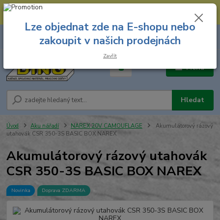
--- Spojovací materiál: 774 431 045 --- Prodejna nářadí: 731 449 423 --
- Pracovní oděvy Stružnice: 731 449 425 ---
Lze objednat zde na E-shopu nebo
0
ks
731 449 423
zakoupit v našich prodejnách
za
0,00 Kč
8.00 hod. - 16.00 hod.
Zavřít
Menu
Hledat
Úvod
Aku nářadí
NAREX 20V CAMOUFLAGE
Akumulátorový rázový
utahovák CSR 350-3S BASIC BOX NAREX
Akumulátorový rázový utahovák
CSR 350-3S BASIC BOX NAREX
Novinka
Doprava ZDARMA