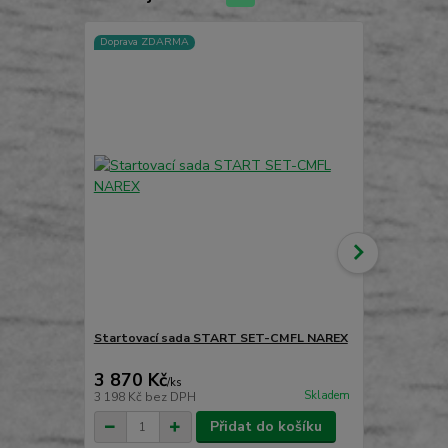
Doprava ZDARMA
Startovací sada START SET-CMFL NAREX
Brašna CTP
NAREX
3 870 Kč
1 490 Kč
/
ks
Skladem
3 198 Kč
bez DPH
1 231 Kč
bez
Přidat do košíku