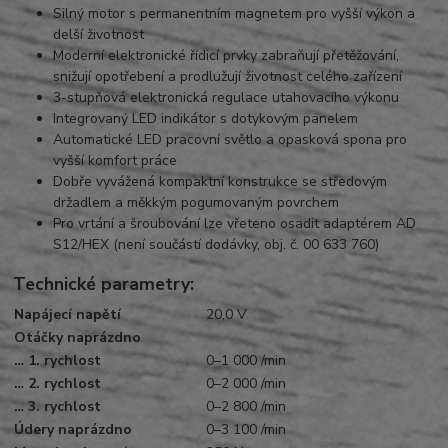
Silný motor s permanentním magnetem pro vyšší výkon a
delší životnost
Moderní elektronické řídicí prvky zabraňují přetěžování,
snižují opotřebení a prodlužují životnost celého zařízení
3-stupňová elektronická regulace utahovacího výkonu
Integrovaný LED indikátor s dotykovým panelem
Automatické LED pracovní světlo a opasková spona pro
vyšší komfort práce
Dobře vyvážená kompaktní konstrukce se středovým
držadlem a měkkým pogumovaným povrchem
Pro vrtání a šroubování lze vřeteno osadit adaptérem AD
S12/HEX (není součástí dodávky, obj. č. 00 633 760)
Technické parametry:
Napájecí napětí
20,0 V
Otáčky naprázdno
… 1. rychlost
0–1 000 /min
… 2. rychlost
0–2 000 /min
… 3. rychlost
0–2 800 /min
Údery naprázdno
0–3 100 /min