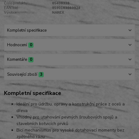
Číslo produktu:
65406339
EAN kód:
8590163869924
Výrobce:
NAREX
Kompletní specifikace
Hodnocení
0
Komentáře
0
Související zboží
3
Kompletní specifikace
Ideální pro údržbu, opravy a konstrukční práce z oceli a
dřeva
Vhodný pro utahování pevných šroubových spojů a
stavebních kotvicích prvků
Bicí mechanismus pro vysoké dotahovací momenty bez
zpětného rázu