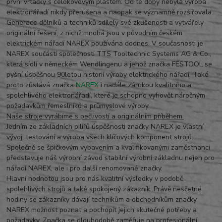
první vrtačky s celokovovým pláštěm. Od té doby nebyla výroba
elektronářadí nikdy přerušena a naopak se významně rozšiřovala.
Generace dělníků a techniků sdílely své zkušenosti a vytvářely
originální řešení, z nichž mnohá jsou v původním českém
elektrickém nářadí NAREX používána dodnes. V současnosti je
NAREX součástí společnosti TTS Tooltechnic Systems AG & Co.,
která sídlí v německém Wendlingenu a jehož značka FESTOOL se
pyšní úspěšnou 90letou historií výroby elektrického nářadí. Také
proto zůstává značka
NAREX
i nadále zárukou kvalitního a
spolehlivého elektronářadí, které je schopno vyhovět náročným
požadavkům řemeslníků a průmyslové výroby.
Naše stroje vyrábíme s pečlivostí a originálním příběhem:
Jedním ze základních pilířů úspěšnosti značky NAREX je vlastní
vývoj, testování a výroba všech klíčových komponent strojů.
Společně se špičkovým vybavením a kvalifikovanými zaměstnanci
představuje náš výrobní závod stabilní výrobní základnu nejen pro
nářadí NAREX, ale i pro další renomované značky.
Hlavní hodnotou jsou pro nás kvalitní výsledky v podobě
spolehlivých strojů a také spokojený zákazník. Právě nesčetné
hodiny se zákazníky dávají technikům a obchodníkům značky
NAREX možnost poznat a pochopit jejich skutečné potřeby a
požadavky. Značka se dlouhodobě zaměřuje na profesionální