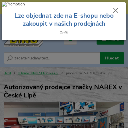
--- Spojovací materiál: 774 431 045 --- Prodejna nářadí: 731 449 423 --
- Pracovní oděvy Stružnice: 731 449 425 ---
Lze objednat zde na E-shopu nebo
0
ks
731 449 423
zakoupit v našich prodejnách
za
0,00 Kč
8.00 hod. - 16.00 hod.
Zavřít
Menu
Hledat
Úvod
O firmě DINO SERVIS s.r.o.
prodejce zn. NAREX Česká Lípa
Autorizovaný prodejce značky NAREX v
České Lípě