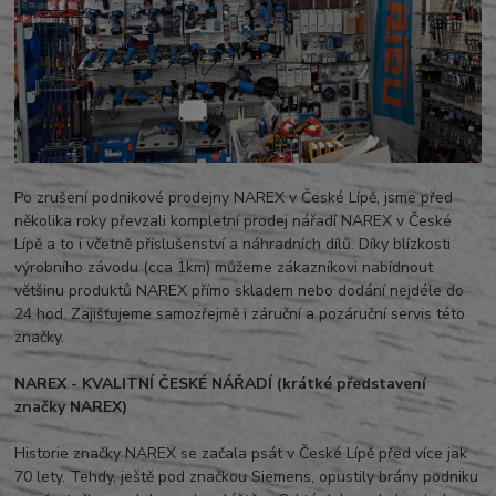
Po zrušení podnikové prodejny NAREX v České Lípě, jsme před
několika roky převzali kompletní prodej nářadí NAREX v České
Lípě a to i včetně příslušenství a náhradních dílů. Díky blízkosti
výrobního závodu (cca 1km) můžeme zákazníkovi nabídnout
většinu produktů NAREX přímo skladem nebo dodání nejdéle do
24 hod. Zajišťujeme samozřejmě i záruční a pozáruční servis této
značky.
NAREX - KVALITNÍ ČESKÉ NÁŘADÍ (krátké představení
značky NAREX)
Historie značky NAREX se začala psát v České Lípě před více jak
70 lety. Tehdy, ještě pod značkou Siemens, opustily brány podniku