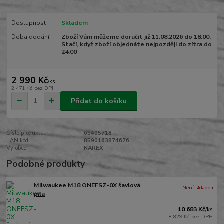
Dostupnost
Skladem
Doba dodání
Zboží Vám můžeme doručit již 11.08.2026 do 18:00.
Stačí, když zboží objednáte nejpozději do zítra do
24:00
2 990 Kč
/
ks
2 471 Kč
bez DPH
Přidat do košíku
Číslo produktu:
65405718
EAN kód:
8590163874676
Výrobce:
NAREX
Podobné produkty
Milwaukee M18 ONEFSZ-0X šavlová
Není skladem
pila
10 683 Kč
/
ks
8 829 Kč
bez DPH