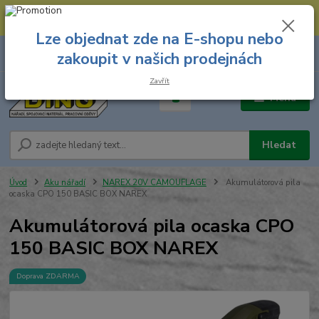
--- Spojovací materiál: 774 431 045 --- Prodejna nářadí: 731 449 423 --
- Pracovní oděvy Stružnice: 731 449 425 ---
Lze objednat zde na E-shopu nebo
0
ks
731 449 423
zakoupit v našich prodejnách
za
0,00 Kč
8.00 hod. - 16.00 hod.
Zavřít
Menu
Hledat
Úvod
Aku nářadí
NAREX 20V CAMOUFLAGE
Akumulátorová pila
ocaska CPO 150 BASIC BOX NAREX
Akumulátorová pila ocaska CPO
150 BASIC BOX NAREX
Doprava ZDARMA