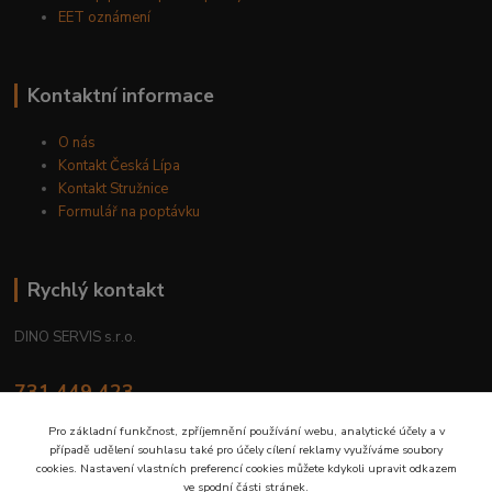
EET oznámení
Kontaktní informace
O nás
Kontakt Česká Lípa
Kontakt Stružnice
Formulář na poptávku
Rychlý kontakt
DINO SERVIS s.r.o.
731 449 423
8.00 hod. - 16.00 hod.
Pro základní funkčnost, zpříjemnění používání webu, analytické účely a v
případě udělení souhlasu také pro účely cílení reklamy využíváme soubory
prodejna@dinoservis.cz
cookies. Nastavení vlastních preferencí cookies můžete kdykoli upravit odkazem
ve spodní části stránek.