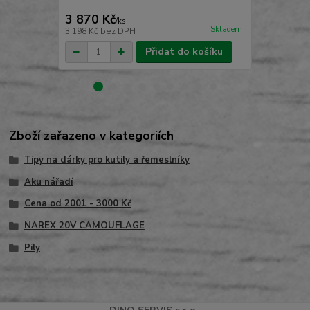
NAREX
3 870 Kč
1 490 Kč
/
ks
Skladem
3 198 Kč
bez DPH
1 231 Kč
bez
Přidat do košíku
Zboží zařazeno v kategoriích
Tipy na dárky pro kutily a řemeslníky
Aku nářadí
Cena od 2001 - 3000 Kč
NAREX 20V CAMOUFLAGE
Pily