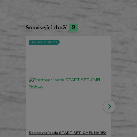
Související zboží
9
Doprava ZDARMA
Startovací sada START SET-CMFL NAREX
Brašna CTP