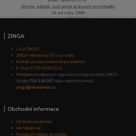
DINO
SERVI
S
s.r.o.
Stroje, nářadí, ochranné pracovní prostředky
Již od roku 1990
ZINGA
Co je ZINGA?
ZINGA reference z ČR a ze světa
Kontakt: prodej a technické poradenství
E-shop STOP-KOROZI.cz
Hledáme prodejce pro regionální prodej produktů ZINGA.
Volejte
734 149 007
nebo napište na email:
zinga@dinoservis.cz
Obchodní informace
Obchodní podmínky
Jak nakupovat
Postup při nákupu na splátky