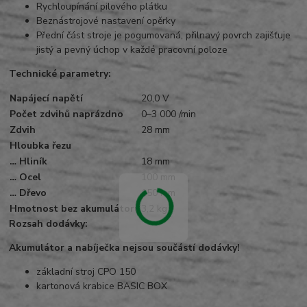
Rychloupínání pilového plátku
Beznástrojové nastavení opěrky
Přední část stroje je pogumovaná, přilnavý povrch zajišťuje
jistý a pevný úchop v každé pracovní poloze
Technické parametry:
Napájecí napětí
20,0 V
Počet zdvihů naprázdno
0–3 000 /min
Zdvih
28 mm
Hloubka řezu
… Hliník
18 mm
… Ocel
100 mm
… Dřevo
150 mm
Hmotnost bez akumulátoru
3,2 kg
Rozsah dodávky:
Akumulátor a nabíječka nejsou součástí dodávky!
základní stroj CPO 150
kartonová krabice BASIC BOX