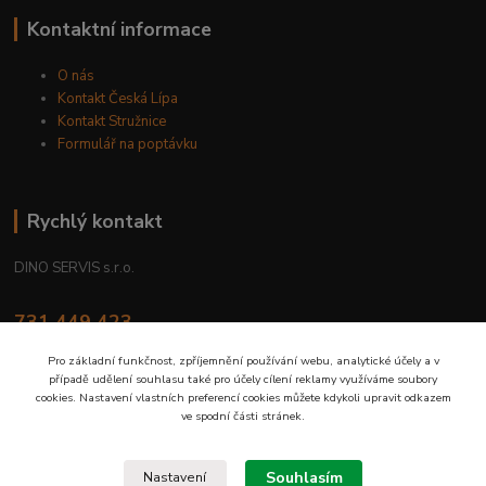
Kontaktní informace
O nás
Kontakt Česká Lípa
Kontakt Stružnice
Formulář na poptávku
Rychlý kontakt
DINO SERVIS s.r.o.
731 449 423
8.00 hod. - 16.00 hod.
Pro základní funkčnost, zpříjemnění používání webu, analytické účely a v
případě udělení souhlasu také pro účely cílení reklamy využíváme soubory
prodejna@dinoservis.cz
cookies. Nastavení vlastních preferencí cookies můžete kdykoli upravit odkazem
ve spodní části stránek.
Souhlasím
Nastavení