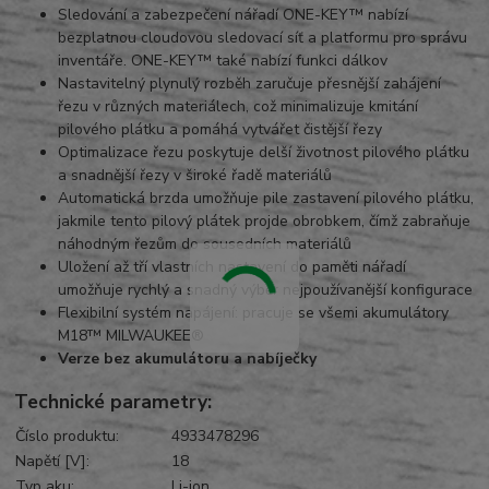
Sledování a zabezpečení nářadí ONE-KEY™ nabízí
bezplatnou cloudovou sledovací síť a platformu pro správu
inventáře. ONE-KEY™ také nabízí funkci dálkov
Nastavitelný plynulý rozběh zaručuje přesnější zahájení
řezu v různých materiálech, což minimalizuje kmitání
pilového plátku a pomáhá vytvářet čistější řezy
Optimalizace řezu poskytuje delší životnost pilového plátku
a snadnější řezy v široké řadě materiálů
Automatická brzda umožňuje pile zastavení pilového plátku,
jakmile tento pilový plátek projde obrobkem, čímž zabraňuje
náhodným řezům do sousedních materiálů
Uložení až tří vlastních nastavení do paměti nářadí
umožňuje rychlý a snadný výběr nejpoužívanější konfigurace
Flexibilní systém napájení: pracuje se všemi akumulátory
M18™ MILWAUKEE®
Verze bez akumulátoru a nabíječky
Technické parametry:
Číslo produktu:
4933478296
Napětí [V]:
18
Typ aku:
Li-ion