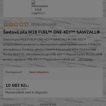
Ohodnotit produkt
Šavlová pila M18 FUEL™ ONE-KEY™ SAWZALL®
Šavlová pila M18 FUEL™ ONE-KEY™ SAWZALL® ONE-KEY™
přizpůsobení, sledování a zabezpečení nářadí Upínač čepele FIXTEC™
pro rychlou a snadnou výměnu čepele bez použití klíče Závěsný hák
Model M18 FSZ, ale s technologií ONE-KEY™ Připojení přes Bluetooth®
pomocí aplikace ONE-KEY™ Přizpůsobení nářadí apl...
celý popis
Dostupnost
Není skladem
10 683 Kč
/
ks
8 829 Kč
bez DPH
Momentálně není k dispozici
Číslo produktu:
4933478296