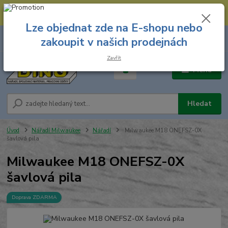
--- Spojovací materiál: 774 431 045 --- Prodejna nářadí: 731 449 423 --
- Pracovní oděvy Stružnice: 731 449 425 ---
Lze objednat zde na E-shopu nebo
0
ks
731 449 423
zakoupit v našich prodejnách
za
0,00 Kč
8.00 hod. - 16.00 hod.
Zavřít
Menu
Hledat
Úvod
Nářadí Milwaukee
Nářadí
Milwaukee M18 ONEFSZ-0X
šavlová pila
Milwaukee M18 ONEFSZ-0X
šavlová pila
Doprava ZDARMA