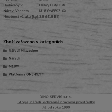
Dodávaný v:
Heavy Duty Kufr
Název: Varianta:
M18 ONEFSZ-0X
Hmotnost vč. aku [kg]:
3.8 (M18 B5)
Zboží zařazeno v kategoriích
Nářadí Milwaukee
Nářadí
M18™
Platforma ONE-KEY™
DINO
SERVI
S
s.r.o.
Stroje, nářadí, ochranné pracovní prostředky
Již od roku 1990