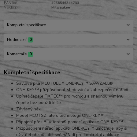
EAN kód:
4058546344733
Výrobce:
Milwaukee
Kompletní specifikace
Hodnocení
0
Komentáře
0
Kompletní specifikace
Šavlová pila M18 FUEL™ ONE-KEY™ SAWZALL®
ONE-KEY™ přizpůsobení, sledování a zabezpečení nářadí
Upínač čepele FIXTEC™ pro rychlou a snadnou výměnu
čepele bez použití klíče
Závěsný hák
Model M18 FSZ, ale s technologií ONE-KEY™
Připojení přes Bluetooth® pomocí aplikace ONE-KEY™
Přizpůsobení nářadí aplikaci ONE-KEY™ umožňuje, aby si
uživatel přizpůsobil své nářadí pro konkrétní aplikace