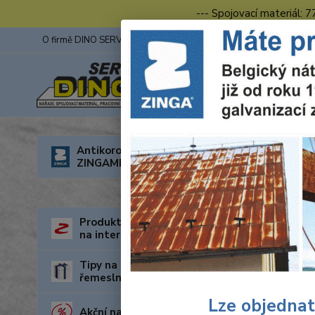
--- Spojovací materiál: 
O firmě DINO SERVIS s.r.o.
ZINGA
Fotogalerie z výstav
Úvod
R
Antikorozní nátěry
ZINGAMETALL
Ručn
Produkty za nejnižší cenu
na internetu
Tipy na dárky pro kutily a
řemeslníky
Lze objednat
Akční nabídka