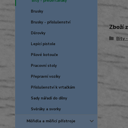
Bity - předvrtáváky
Brusky
Brusky - příslušenství
Zboží 
Děrovky
Bity 
Lepící pistole
Pilové kotouče
Pracovní stoly
Přepravní vozíky
Příslušenství k vrtačkám
Sady nářadí do dílny
Svěráky a svorky
Měřidla a měřicí přístroje