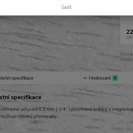
Zavřít
Dos
22
183
Číslo p
Výrobc
etní specifikace
Hodnocení
0
tní specifikace
estihranné uchycení 6,3 mm ( 1/4“ ),provedení: krátký, s magnet
umožňuje vysoký přenos síly