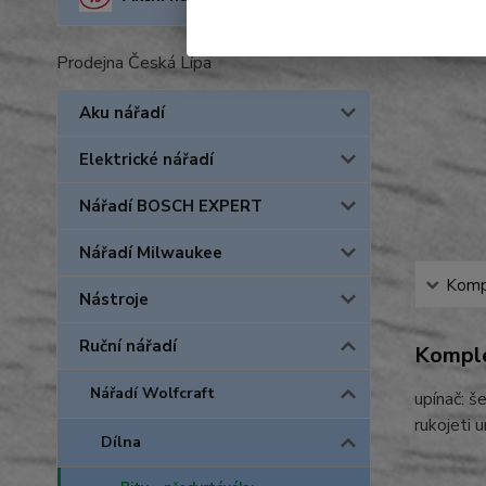
Prodejna Česká Lípa
Aku nářadí
Elektrické nářadí
Nářadí BOSCH EXPERT
Nářadí Milwaukee
Kompl
Nástroje
Ruční nářadí
Komple
Nářadí Wolfcraft
upínač: š
rukojeti 
Dílna