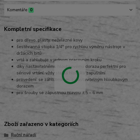
Komentáře
0
Kompletní specifikace
pro dřevo, plasty, neželezné kovy
šestihranná stopka 1/4″ pro rychlou výměnu nástroje v
držácích bitů
vrtá a zahlubuje v jednom pracovním kroku
díky nastavitelnému hloubkovému dorazu perfektní pro
sériové vrtání, vždy stejná hloubka zapuštění
provedení: se záhlubníkem, s nastavitelným hloubkovým
dorazem
pro šrouby se zápustnou hlavou 3,5 – 6 mm
Zboží zařazeno v kategoriích
Ruční nářadí