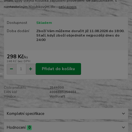
vrtání, vždy stejná hloubka zapuštění provedení: se záhlubníkem, s
nastavitelným hloubkovým do...
celý popis
Dostupnost
Skladem
Doba dodání
Zboží Vám můžeme doručit již 11.08.2026 do 18:00.
Stačí, když zboží objednáte nejpozději dnes do
24:00
298 Kč
/
ks
246 Kč
bez DPH
Přidat do košíku
Číslo produktu:
2544000
EAN kód:
4006885254404
Výrobce:
Wolfcraft
Kompletní specifikace
Hodnocení
0