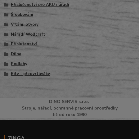
Příslušenství pro AKU nářadí
Šroubování
Vrtání, otvory
Nářadí Wolfcraft
Příslušenství
Dílna
Podlahy
Bity - předvrtáváky
DINO
SERVI
S
s.r.o.
Stroje, nářadí, ochranné pracovní prostředky
Již od roku 1990
ZINGA