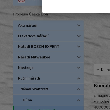
Prodejna Česká Lípa
Aku nářadí
Elektrické nářadí
Nářadí BOSCH EXPERT
Nářadí Milwaukee
Nástroje
Kompl
Ruční nářadí
Komple
Nářadí Wolfcraft
s magnet
Dílna
• vhodné
400688