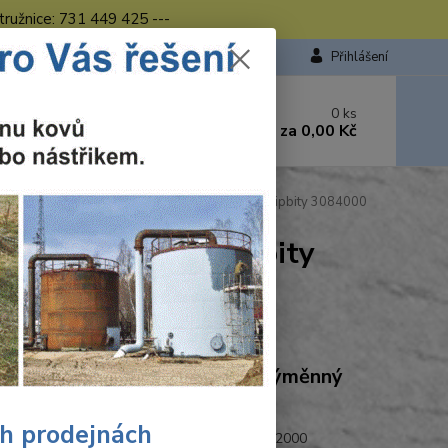
tružnice: 731 449 425 ---
Přihlášení
 si rady? Zavolejte.
0
ks
449 423
za
0,00 Kč
od. - 16.00 hod.
raft Wolfcraft 2 x dvojitý výměnný držák pro Flipbity 3084000
ěnný držák pro Flipbity
Ohodnotit produkt
craft Wolfcraft 2 x dvojitý výměnný
k pro Flipbity 3084000
ch prodejnách
etem a fixačním šroubem • vhodné pro 3082000