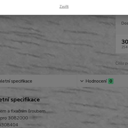
40068
Zavřít
Dos
30
254
Číslo p
etní specifikace
Hodnocení
0
tní specifikace
em a fixačním šroubem
 pro 3082000
5308404