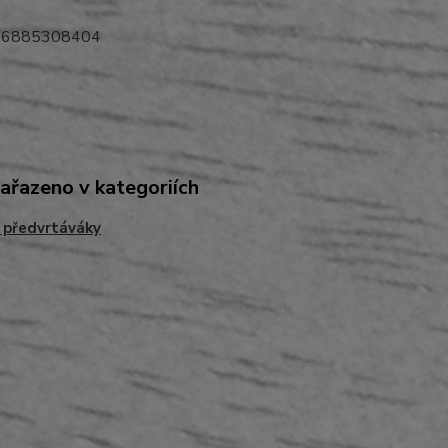
06885308404
zařazeno v kategoriích
- předvrtáváky