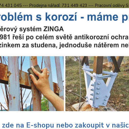
774 431 045 --- Prodejna nářadí: 731 449 423 --- Pracovní oděvy S
Obchodní podmínky
Kontakty Česká Lípa
Nevíte
Hledat
731 
8.00 h
uční nářadí
Nářadí Wolfcraft
Dílna
Bity - předvrtáváky
Wolfc
craft Wolfcraft 2 x dvojitý vým
4000
Wolf
držá
 zde na E-shopu nebo zakoupit v naši
s magn