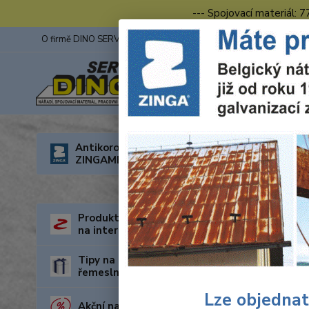
--- Spojovací materiál: 
O firmě DINO SERVIS s.r.o.
ZINGA
Fotogalerie z výstav
Úvod
R
Antikorozní nátěry
ZINGAMETALL
Wolf
308
Produkty za nejnižší cenu
na internetu
Tipy na dárky pro kutily a
řemeslníky
Lze objednat
Akční nabídka