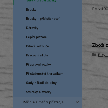
Bity - předvrtáváky
EAN:40
Brusky
Brusky - příslušenství
Děrovky
Lepící pistole
Zboží 
Pilové kotouče
Bity 
Pracovní stoly
Přepravní vozíky
Příslušenství k vrtačkám
Sady nářadí do dílny
Svěráky a svorky
Měřidla a měřicí přístroje