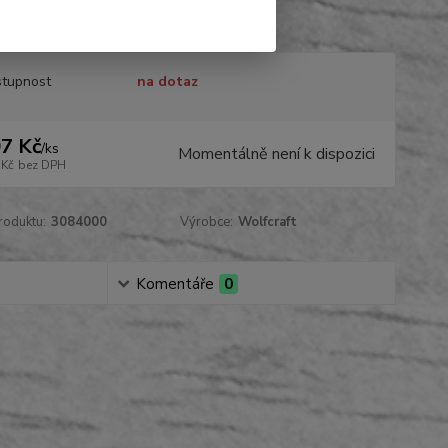
85308404 EAN:4006885308404
celý popis
tupnost
na dotaz
7 Kč
/
ks
Momentálně není k dispozici
 Kč
bez DPH
roduktu:
3084000
Výrobce:
Wolfcraft
Komentáře
0