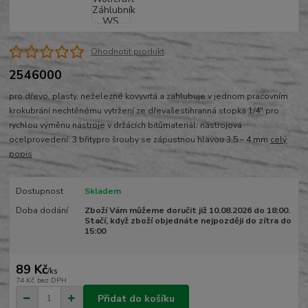
Ohodnotit produkt
2546000
pro dřevo, plasty, neželezné kovyvrtá a zahlubuje v jednom pracovním
krokubrání nechtěnému vytržení ze dřevašestihranná stopka 1/4" pro
rychlou výměnu nástroje v držácích bitůmateriál: nástrojová
ocelprovedení: 3 břitypro šrouby se zápustnou hlavou 3,5 – 4 mm
celý
popis
Dostupnost
Skladem
Doba dodání
Zboží Vám můžeme doručit již 10.08.2026 do 18:00.
Stačí, když zboží objednáte nejpozději do zítra do
15:00
89 Kč
/
ks
74 Kč
bez DPH
Přidat do košíku