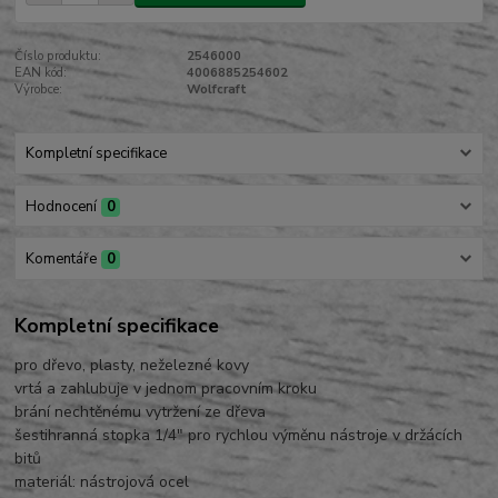
Číslo produktu:
2546000
EAN kód:
4006885254602
Výrobce:
Wolfcraft
Kompletní specifikace
Hodnocení
0
Komentáře
0
Kompletní specifikace
pro dřevo, plasty, neželezné kovy
vrtá a zahlubuje v jednom pracovním kroku
brání nechtěnému vytržení ze dřeva
šestihranná stopka 1/4" pro rychlou výměnu nástroje v držácích
bitů
materiál: nástrojová ocel