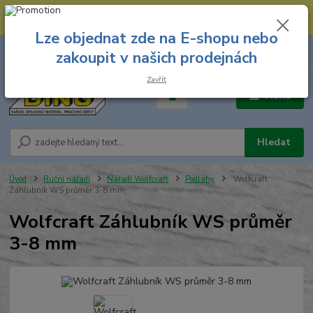
--- Spojovací materiál: 774 431 045 --- Prodejna nářadí: 731 449 423 --
- Pracovní oděvy Stružnice: 731 449 425 ---
Lze objednat zde na E-shopu nebo
0
ks
731 449 423
zakoupit v našich prodejnách
za
0,00 Kč
8.00 hod. - 16.00 hod.
Zavřít
Menu
Hledat
Úvod
Ruční nářadí
Nářadí Wolfcraft
Podlahy
Wolfcraft
Záhlubník WS průměr 3-8 mm
Wolfcraft Záhlubník WS průměr
3-8 mm