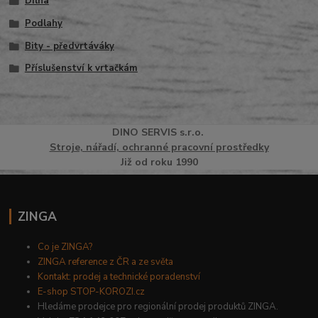
Dílna
Podlahy
Bity - předvrtáváky
Příslušenství k vrtačkám
DINO
SERVI
S
s.r.o.
Stroje, nářadí, ochranné pracovní prostředky
Již od roku 1990
ZINGA
Co je ZINGA?
ZINGA reference z ČR a ze světa
Kontakt: prodej a technické poradenství
E-shop STOP-KOROZI.cz
Hledáme prodejce pro regionální prodej produktů ZINGA.