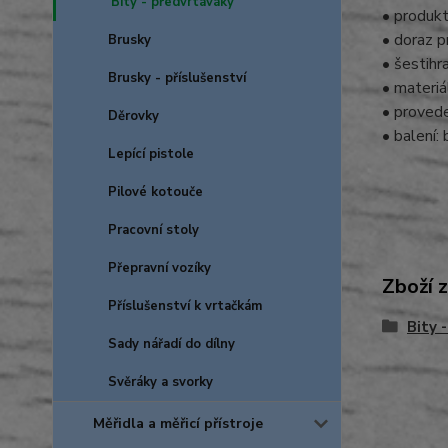
Bity - předvrtáváky
• produkt
• doraz p
Brusky
• šestihr
Brusky - příslušenství
• materiá
• provede
Děrovky
• balení: 
Lepící pistole
Pilové kotouče
Pracovní stoly
Přepravní vozíky
Zboží 
Příslušenství k vrtačkám
Bity 
Sady nářadí do dílny
Svěráky a svorky
Měřidla a měřicí přístroje