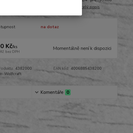
 nástroje v držácích bitů• materiál: HSS•...
celý popis
tupnost
na dotaz
0 Kč
/
ks
Momentálně není k dispozici
 Kč
bez DPH
roduktu:
4382000
EAN kód:
4006885438200
e:
Wolfcraft
Komentáře
0