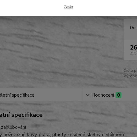
výměnu
Zavřít
Dos
26
215
Číslo p
Výrobc
etní specifikace
Hodnocení
0
tní specifikace
a zahlubování
y, neželezné kovy, plast, plasty zesílené skelným vláknem