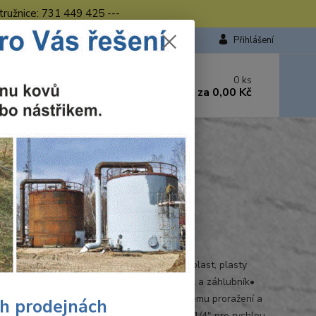
tružnice: 731 449 425 ---
Přihlášení
 si rady? Zavolejte.
0
ks
449 423
za
0,00 Kč
od. - 16.00 hod.
raft vrtákový záhlubník s dorazem ø10 mm
razem ø10 mm
Ohodnotit produkt
2000
í a zahlubování• pro kovy, neželezné kovy, plast, plasty
né skelným vláknem• produkt 2v1: předvrták a záhlubník•
pro kontrolovanou práci zabraňuje nechtěnému proražení a
ch prodejnách
ení nosné konstrukce• šestihranná stopka 1/4" pro rychlou