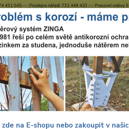
774 431 045 --- Prodejna nářadí: 731 449 423 --- Pracovní oděvy S
Obchodní podmínky
Kontakty Česká Lípa
Nevíte
Hledat
731 
8.00 h
uční nářadí
Nářadí Wolfcraft
Dílna
Bity - předvrtáváky
Wolfc
craft vrtákový záhlubník s do
438
K vrtán
zesíle
doraz 
 zde na E-shopu nebo zakoupit v naši
poškoz