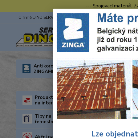
--- Spojovací materiál: 
O firmě DINO SERVIS s.r.o.
ZINGA
Fotogalerie z výstav
Úvod
R
Antikorozní nátěry
ZINGAMETALL
Wolf
Produkty za nejnižší cenu
na internetu
Tipy na dárky pro kutily a
řemeslníky
Lze objednat
Akční nabídka