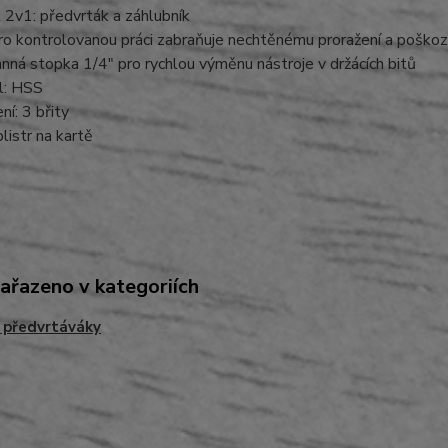
 2v1: předvrták a záhlubník
ro kontrolovanou práci zabraňuje nechtěnému proražení a poško
anná stopka 1/4" pro rychlou výměnu nástroje v držácích bitů
l: HSS
ní: 3 břity
blistr na kartě
zařazeno v kategoriích
- předvrtáváky