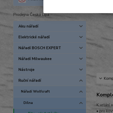
Prodejna Česká Lípa
Aku nářadí
Elektrické nářadí
Nářadí BOSCH EXPERT
Nářadí Milwaukee
Nástroje
Kompl
Ruční nářadí
Nářadí Wolfcraft
Komple
Dílna
K vrtání 
• pro kov