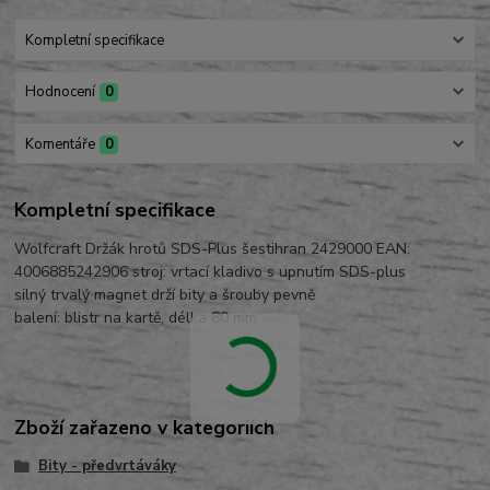
Kompletní specifikace
Hodnocení
0
Komentáře
0
Kompletní specifikace
Wolfcraft Držák hrotů SDS-Plus šestihran 2429000 EAN:
4006885242906 stroj: vrtací kladivo s upnutím SDS-plus
silný trvalý magnet drží bity a šrouby pevně
balení: blistr na kartě, délka 80 mm
Zboží zařazeno v kategoriích
Bity - předvrtáváky