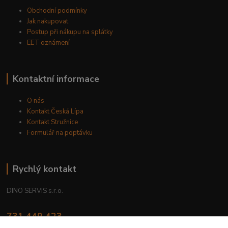
Obchodní podmínky
Jak nakupovat
Postup při nákupu na splátky
EET oznámení
Kontaktní informace
O nás
Kontakt Česká Lípa
Kontakt Stružnice
Formulář na poptávku
Rychlý kontakt
DINO SERVIS s.r.o.
731 449 423
8.00 hod. - 16.00 hod.