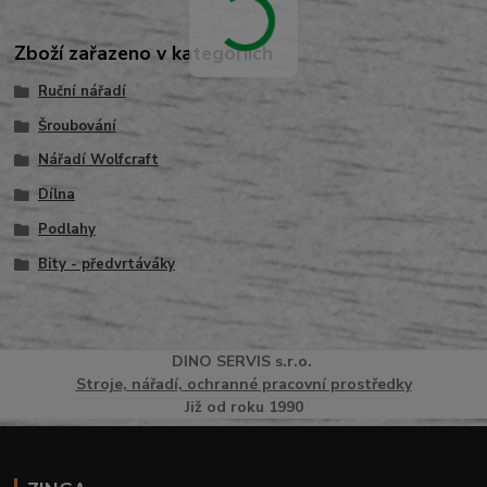
Zboží zařazeno v kategoriích
Ruční nářadí
Šroubování
Nářadí Wolfcraft
Dílna
Podlahy
Bity - předvrtáváky
DINO
SERVI
S
s.r.o.
Stroje, nářadí, ochranné pracovní prostředky
Již od roku 1990