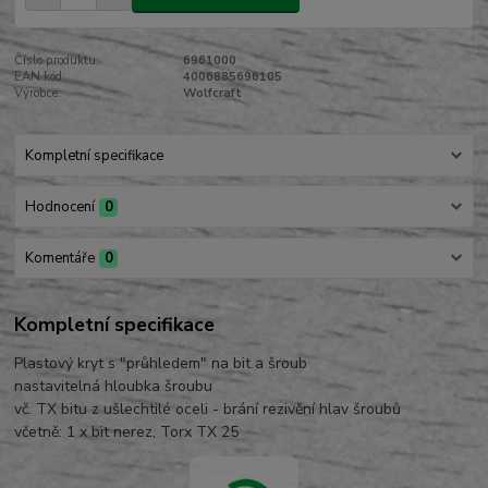
Číslo produktu:
6961000
EAN kód:
4006885696105
Výrobce:
Wolfcraft
Kompletní specifikace
Hodnocení
0
Komentáře
0
Kompletní specifikace
Plastový kryt s "průhledem" na bit a šroub
nastavitelná hloubka šroubu
vč. TX bitu z ušlechtilé oceli - brání rezivění hlav šroubů
včetně: 1 x bit nerez, Torx TX 25