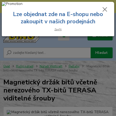
--- Spojovací materiál: 774 431 045 --- Prodejna nářadí: 731 449 423 --
- Pracovní oděvy Stružnice: 731 449 425 ---
Lze objednat zde na E-shopu nebo
0
ks
731 449 423
zakoupit v našich prodejnách
za
0,00 Kč
8.00 hod. - 16.00 hod.
Zavřít
Menu
Hledat
Úvod
Ruční nářadí
Nářadí Wolfcraft
Podlahy
Magnetický držák
bitů včetně nerezového TX-bitů TERASA viditelné šrouby
Magnetický držák bitů včetně
nerezového TX-bitů TERASA
viditelné šrouby