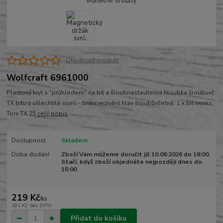
Ohodnotit produkt
Wolfcraft 6961000
Plastový kryt s "průhledem" na bit a šroubnastavitelná hloubka šroubuvč.
TX bitu z ušlechtilé oceli - brání rezivění hlav šroubůvčetně: 1 x bit nerez,
Torx TX 25
celý popis
Dostupnost
Skladem
Doba dodání
Zboží Vám můžeme doručit již 10.08.2026 do 18:00.
Stačí, když zboží objednáte nejpozději dnes do
15:00
219 Kč
/
ks
181 Kč
bez DPH
Přidat do košíku