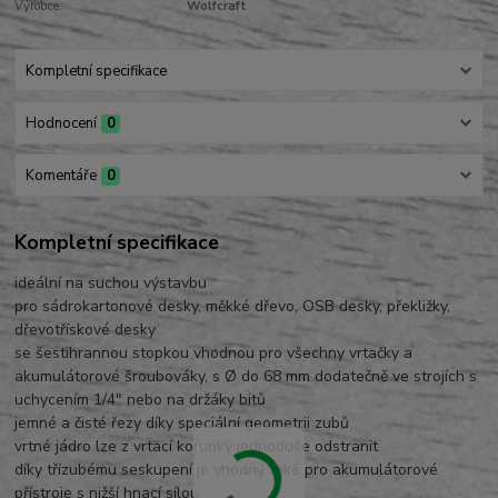
Výrobce:
Wolfcraft
Kompletní specifikace
Hodnocení
0
Komentáře
0
Kompletní specifikace
ideální na suchou výstavbu
pro sádrokartonové desky, měkké dřevo, OSB desky, překližky,
dřevotřískové desky
se šestihrannou stopkou vhodnou pro všechny vrtačky a
akumulátorové šroubováky, s Ø do 68 mm dodatečně ve strojích s
uchycením 1/4" nebo na držáky bitů
jemné a čisté řezy díky speciální geometrii zubů
vrtné jádro lze z vrtací korunky jednoduše odstranit
díky třízubému seskupení je vhodný také pro akumulátorové
přístroje s nižší hnací sílou