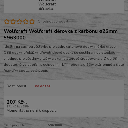
Ohodnotit produkt
Wolfcraft Wolfcraft děrovka z karbonu ø25mm
5963000
ideální na suchou výstavbu pro sádrokartonové desky, měkké dřevo,
OSB desky, překližky, dřevotřískové desky se šestihrannou stopkou
vhodnou pro všechny vrtačky a akumulátorové šroubováky, s Ø do 68 mm
dodatečně ve strojích s uchycením 1/4" nebo na držáky bitů jemné a čisté
řezy díky spec...
celý popis
Dostupnost
na dotaz
207 Kč
/
ks
171 Kč
bez DPH
Momentálně není k dispozici
Číslo produktu:
5963000