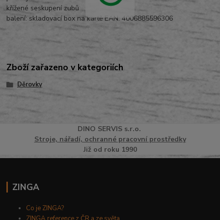
křížené seskupení zubů
balení: skladovací box na kartě EAN: 4006885596306
Zboží zařazeno v kategoriích
Děrovky
DINO
SERVI
S
s.r.o.
Stroje, nářadí, ochranné pracovní prostředky
Již od roku 1990
ZINGA
Co je ZINGA?
ZINGA reference z ČR a ze světa