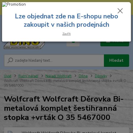
--- Spojovací materiál: 774 431 045 --- Prodejna nářadí: 731 449 423 --
- Pracovní oděvy Stružnice: 731 449 425 ---
Lze objednat zde na E-shopu nebo
0
ks
731 449 423
zakoupit v našich prodejnách
za
0,00 Kč
8.00 hod. - 16.00 hod.
Zavřít
Menu
Hledat
Úvod
Ruční nářadí
Nářadí Wolfcraft
Dílna
Děrovky
Wolfcraft Wolfcraft Děrovka Bi-metalová komplet šestihranná stopka +vrták O
35 5467000
Wolfcraft Wolfcraft Děrovka Bi-
metalová komplet šestihranná
stopka +vrták O 35 5467000