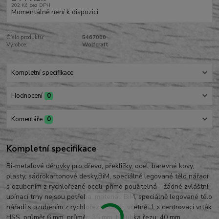
202 Kč
bez DPH
Momentálně není k dispozici
Číslo produktu:
5467000
Výrobce:
Wolfcraft
Kompletní specifikace
Hodnocení
0
Komentáře
0
Kompletní specifikace
Bi-metalové děrovky pro dřevo, překližky, ocel, barevné kovy,
plasty, sádrokartonové desky,BiM, speciálně legované tělo nářadí
s ozubením z rychlořezné oceli, přímo použitelná - žádné zvláštní
upínací trny nejsou potřeba, materiál: BiM, speciálně legované tělo
nářadí s ozubením z rychlořezné oceli, včetně: 1 x centrovací vrták
HSS, průměr 6 mm, průměr: 35 mm, hloubka řezu: 40 mm,