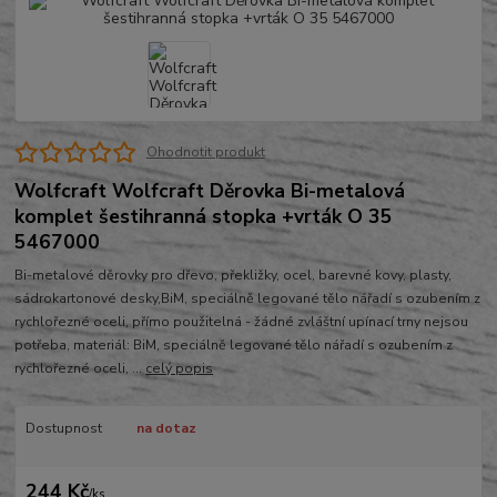
Ohodnotit produkt
Wolfcraft Wolfcraft Děrovka Bi-metalová
komplet šestihranná stopka +vrták O 35
5467000
Bi-metalové děrovky pro dřevo, překližky, ocel, barevné kovy, plasty,
sádrokartonové desky,BiM, speciálně legované tělo nářadí s ozubením z
rychlořezné oceli, přímo použitelná - žádné zvláštní upínací trny nejsou
potřeba, materiál: BiM, speciálně legované tělo nářadí s ozubením z
rychlořezné oceli, ...
celý popis
Dostupnost
na dotaz
244 Kč
/
ks