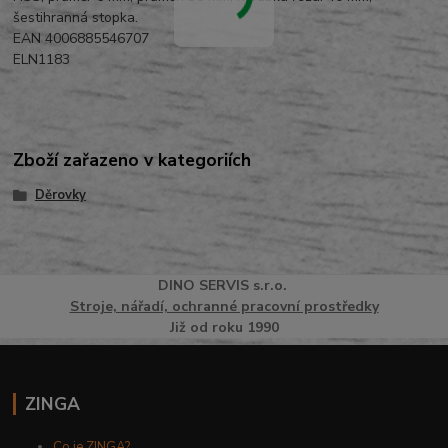
šestihranná stopka.
EAN 4006885546707
ELN1183
Zboží zařazeno v kategoriích
Děrovky
DINO
SERVI
S
s.r.o.
Stroje, nářadí, ochranné pracovní prostředky
Již od roku 1990
ZINGA
Co je ZINGA?