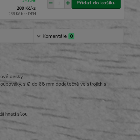
Skladem
Přidat do košíku
289 Kč
/
ks
239 Kč
bez DPH
Komentáře
0
kové desky
roubováky, s Ø do 68 mm dodatečně ve strojích s
í hnací sílou