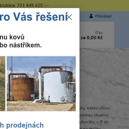
tružnice: 731 449 425 ---
Přihlášení
 si rady? Zavolejte.
0
ks
449 423
za
0,00 Kč
od. - 16.00 hod.
onu ø74mm Wolfcraft
t
Ohodnotit produkt
9000
í na suchou výstavbupro sádrokartonové desky, měkké dřevo,
sky, překližky, dřevotřískové deskyse šestihrannou stopkou
u pro všechny vrtačky a akumulátorové šroubováky, s Ø do
ch prodejnách
dodatečně ve strojích s uchycením 1/4" nebo na držáky