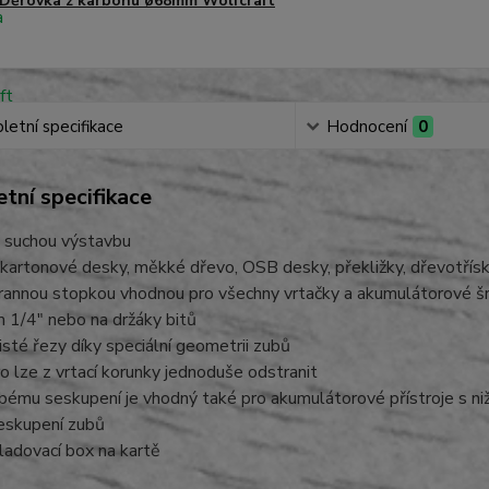
Děrovka z karbonu ø68mm Wolfcraft
etní specifikace
Hodnocení
0
tní specifikace
a suchou výstavbu
okartonové desky, měkké dřevo, OSB desky, překližky, dřevotřís
hrannou stopkou vhodnou pro všechny vrtačky a akumulátorové š
 1/4" nebo na držáky bitů
isté řezy díky speciální geometrii zubů
ro lze z vrtací korunky jednoduše odstranit
ubému seskupení je vhodný také pro akumulátorové přístroje s nižš
seskupení zubů
kladovací box na kartě