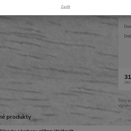
bitůjem
Zavřít
Dos
Dob
31
263
Číslo p
Výrobc
é produkty