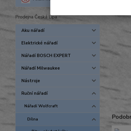
Prodejna Česká Lípa
Aku nářadí
Elektrické nářadí
Nářadí BOSCH EXPERT
Nářadí Milwaukee
Nástroje
Ruční nářadí
Nářadí Wolfcraft
Podobn
Dílna