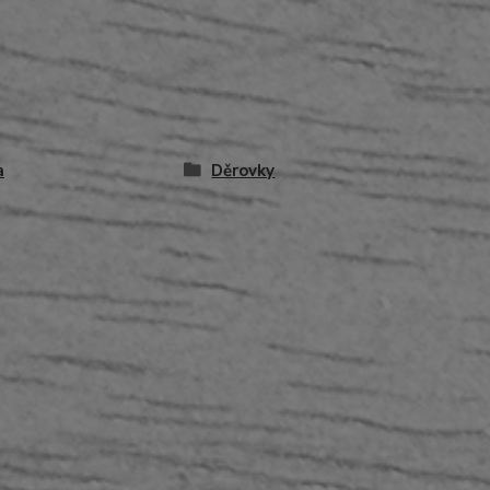
a
Děrovky