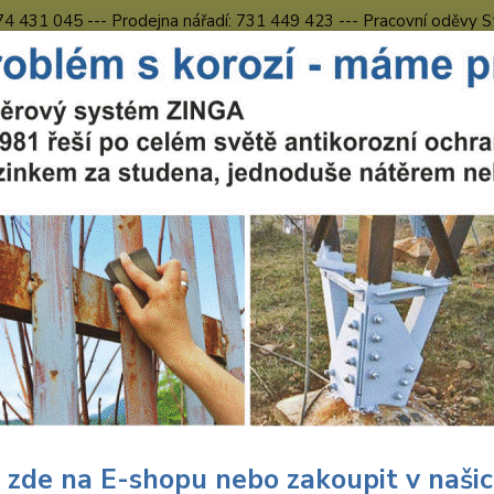
774 431 045 --- Prodejna nářadí: 731 449 423 --- Pracovní oděvy S
Obchodní podmínky
Kontakty Česká Lípa
Nevíte
Hledat
731 
8.00 h
uční nářadí
Nářadí Wolfcraft
Dílna
Děrovky
Děrovka z karb
vka z karbonu ø74mm Wolfcraf
596
Ideáln
OSB de
vhodno
 zde na E-shopu nebo zakoupit v naši
68 mm 