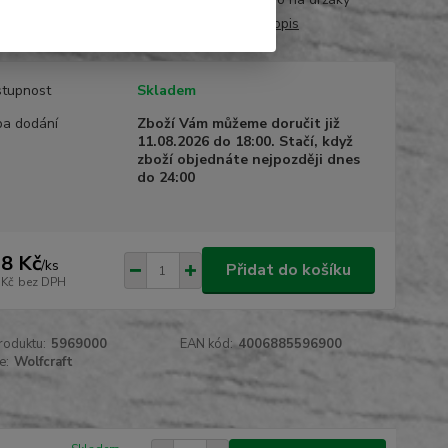
né a čisté řezy díky speciální geom...
celý popis
tupnost
Skladem
a dodání
Zboží Vám můžeme doručit již
11.08.2026 do 18:00. Stačí, když
zboží objednáte nejpozději dnes
do 24:00
8 Kč
/
ks
Přidat do košíku
 Kč
bez DPH
roduktu:
5969000
EAN kód:
4006885596900
e:
Wolfcraft