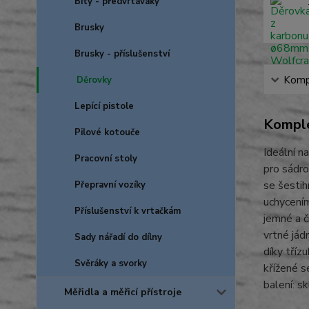
Bity - předvrtáváky
Brusky
Brusky - příslušenství
Kompl
Děrovky
Lepící pistole
Komple
Pilové kotouče
Ideální n
Pracovní stoly
pro sádr
se šesti
Přepravní vozíky
uchycením
Příslušenství k vrtačkám
jemné a č
vrtné jád
Sady nářadí do dílny
díky tříz
Svěráky a svorky
křížené 
balení: s
Měřidla a měřicí přístroje