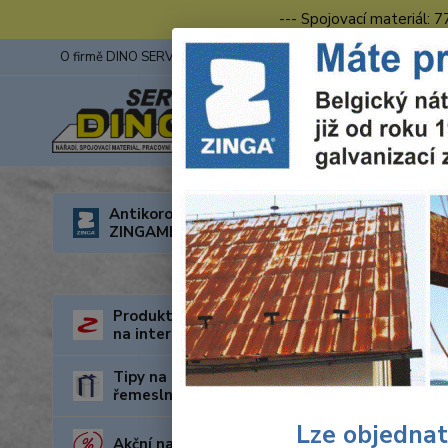
--- Spojovací materiál: 
O firmě DINO SERVIS s.r.o.
ZINGA
Fotogalerie z výstav
Úvod
R
Antikorozní nátěry
ZINGAMETALL
Děro
Produkty za nejnižší cenu
na internetu
Tipy na dárky pro kutily a
řemeslníky
Lze objednat
Akční nabídka