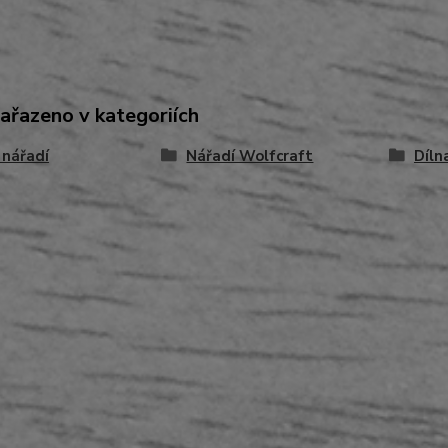
zařazeno v kategoriích
 nářadí
Nářadí Wolfcraft
Díln