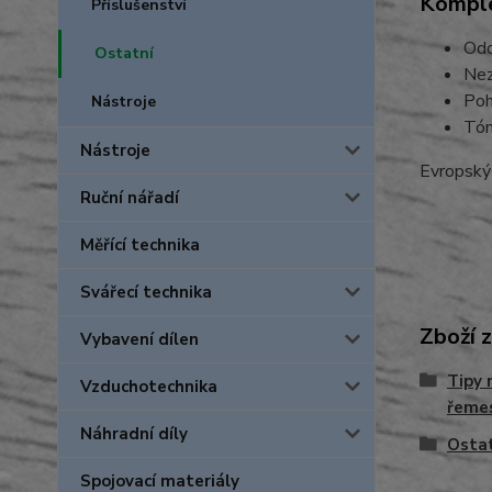
Komple
Příslušenství
Odo
Ostatní
Nez
Poh
Nástroje
Tón
Nástroje
Evropský
Ruční nářadí
Měřící technika
Svářecí technika
Zboží 
Vybavení dílen
Tipy 
Vzduchotechnika
řemes
Náhradní díly
Osta
Spojovací materiály