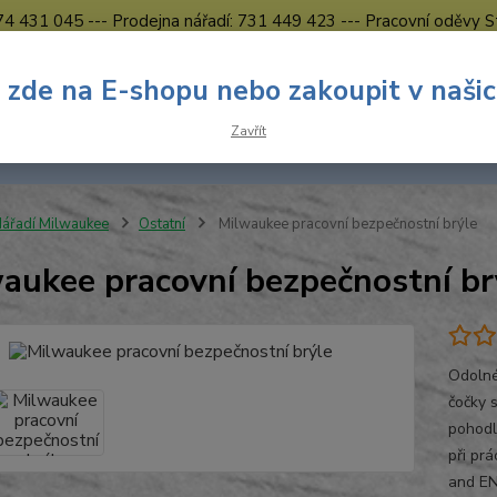
774 431 045 --- Prodejna nářadí: 731 449 423 --- Pracovní oděvy S
Obchodní podmínky
Kontakty Česká Lípa
 zde na E-shopu nebo zakoupit v naši
Nevíte
Hledat
Zavřít
731 
8.00 h
ářadí Milwaukee
Ostatní
Milwaukee pracovní bezpečnostní brýle
aukee pracovní bezpečnostní br
Odolné
čočky 
pohodl
při pr
and E