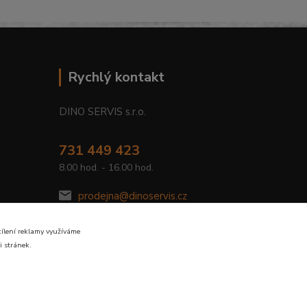
Rychlý kontakt
DINO SERVIS s.r.o.
731 449 423
8.00 hod. - 16.00 hod.
prodejna@dinoservis.cz
cílení reklamy využíváme
i stránek.