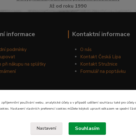
Již od roku 1990
ní informace
Kontaktní informace
dní podmínky
O nás
kupovat
Kontakt Česká Lípa
 při nákupu na splátky
Kontakt Stružnice
známení
Formulář na poptávku
 zpříjemnění používání webu, analytické účely a v případě udělení souhlasu také pro účely 
ookies. Nastavení vlastních preferencí cookies můžete kdykoli upravit odkazem ve spodní část
Souhlasím
Nastavení