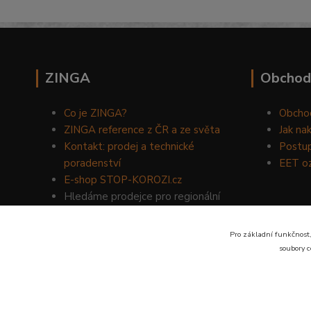
ZINGA
Obchod
Co je ZINGA?
Obcho
ZINGA reference z ČR a ze světa
Jak na
Kontakt: prodej a technické
Postup
poradenství
EET o
E-shop STOP-KOROZI.cz
Hledáme prodejce pro regionální
prodej produktů ZINGA.
Volejte
734 149 007
nebo napište
Pro základní funkčnost,
na email:
zinga@dinoservis.cz
soubory c