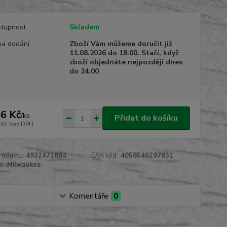
tupnost
Skladem
a dodání
Zboží Vám můžeme doručit již
11.08.2026 do 18:00. Stačí, když
zboží objednáte nejpozději dnes
do 24:00
6 Kč
/
ks
Přidat do košíku
 Kč
bez DPH
roduktu:
4932471884
EAN kód:
4058546297831
e:
Milwaukee
Komentáře
0