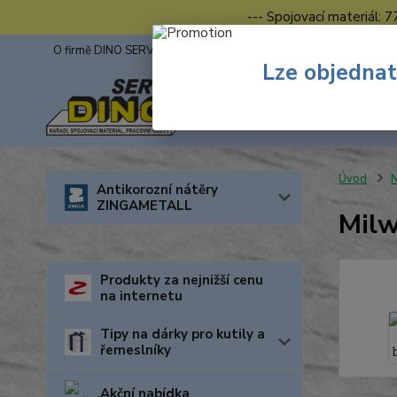
--- Spojovací materiál: 
O firmě DINO SERVIS s.r.o.
ZINGA
Fotogalerie z výstav
Lze objednat
Úvod
N
Antikorozní nátěry
ZINGAMETALL
Milw
Produkty za nejnižší cenu
na internetu
Tipy na dárky pro kutily a
řemeslníky
Akční nabídka