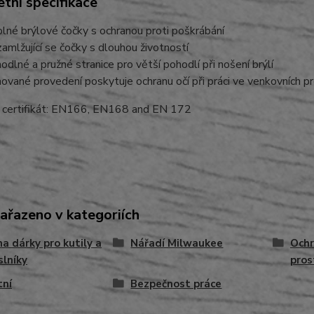
tní specifikace
lné brýlové čočky s ochranou proti poškrábání
amlžující se čočky s dlouhou životností
odlné a pružné stranice pro větší pohodlí při nošení brýlí
ované provedení poskytuje ochranu očí při práci ve venkovních p
 certifikát: EN166, EN168 and EN 172
zařazeno v kategoriích
na dárky pro kutily a
Nářadí Milwaukee
Ochr
lníky
pros
tní
Bezpečnost práce