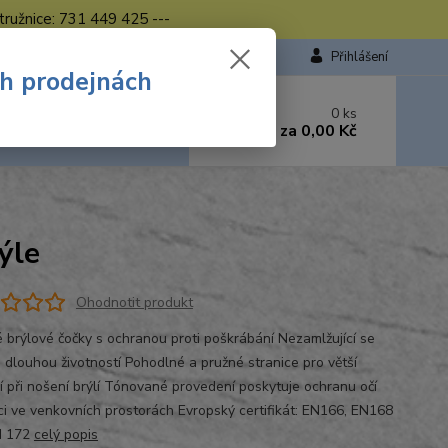
tružnice: 731 449 425 ---
Přihlášení
ch prodejnách
 si rady? Zavolejte.
0
ks
449 423
za
0,00 Kč
od. - 16.00 hod.
ýle
Ohodnotit produkt
 brýlové čočky s ochranou proti poškrábání Nezamlžující se
s dlouhou životností Pohodlné a pružné stranice pro větší
í při nošení brýlí Tónované provedení poskytuje ochranu očí
áci ve venkovních prostorách Evropský certifikát: EN166, EN168
N 172
celý popis