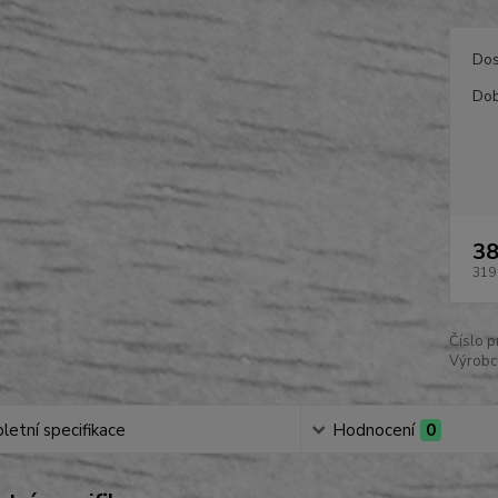
Dos
Dob
38
319
Číslo p
Výrobc
etní specifikace
Hodnocení
0