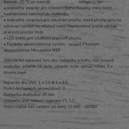
teplotě -20 °C ve srovnání s ostatní technologie Li-Ion
• Jedinečný adaptér pro omezení řezné hloubky, který brání
nadměrnému zanoření do materiálu
• Jedinečná souprava pro odsávání prachu, která při připojení na
odsávací systém na střídavý nebo stejnosměrný proud udržuje
pracovní prostor čistý
• LED světlo pro osvětlení pracovní plochu
• Flexibilní akumulátorový systém - provoz s každým
akumulátorem Milwaukee M18
Standardní vybavení: bez aku, nabíječky a kufru, nuž, brusná
podložka, adaptér UL nože, adaptér nože, upínací hřídel, 5 x
brusný papír.
Kapacita aku (Ah): 1 x 2.0 & 1 x 4.0
Počet dostupných akumulátorů: 2
Nabíječka dodáváno: 80 min
Oscilační úhel nalevo / napravo (°): 1.7
Počet otáček bez zatížení (ot./min): 12,000 - 18,000