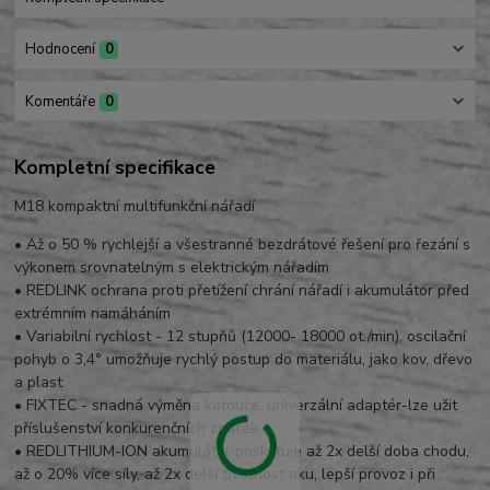
Hodnocení
0
Komentáře
0
Kompletní specifikace
M18 kompaktní multifunkční nářadí
• Až o 50 % rychlejší a všestranné bezdrátové řešení pro řezání s
výkonem srovnatelným s elektrickým nářadím
• REDLINK ochrana proti přetížení chrání nářadí i akumulátor před
extrémním namáháním
• Variabilní rychlost - 12 stupňů (12000- 18000 ot./min), oscilační
pohyb o 3,4° umožňuje rychlý postup do materiálu, jako kov, dřevo
a plast
• FIXTEC - snadná výměna kotouče, univerzální adaptér-lze užit
příslušenství konkurenčních značek
• REDLITHIUM-ION akumulátor poskytuje až 2x delší doba chodu,
až o 20% více síly, až 2x delší životnost aku, lepší provoz i při