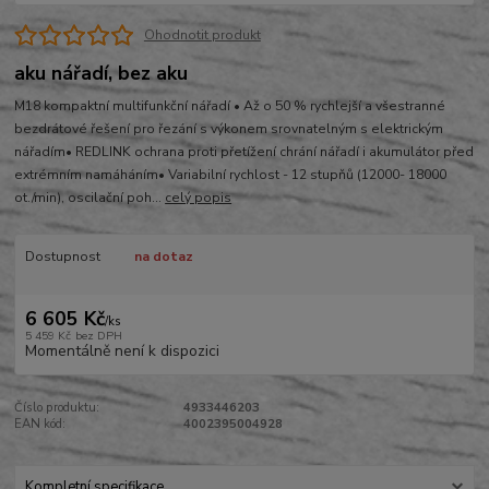
Ohodnotit produkt
aku nářadí, bez aku
M18 kompaktní multifunkční nářadí • Až o 50 % rychlejší a všestranné
bezdrátové řešení pro řezání s výkonem srovnatelným s elektrickým
nářadím• REDLINK ochrana proti přetížení chrání nářadí i akumulátor před
extrémním namáháním• Variabilní rychlost - 12 stupňů (12000- 18000
ot./min), oscilační poh...
celý popis
Dostupnost
na dotaz
6 605 Kč
/
ks
5 459 Kč
bez DPH
Momentálně není k dispozici
Číslo produktu:
4933446203
EAN kód:
4002395004928
Kompletní specifikace