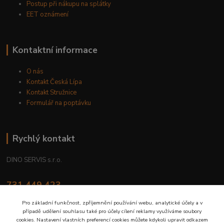
Postup při nákupu na splátky
EET oznámení
Kontaktní informace
O nás
Kontakt Česká Lípa
Kontakt Stružnice
Formulář na poptávku
Rychlý kontakt
DINO SERVIS s.r.o.
731 449 423
8.00 hod. - 16.00 hod.
Pro základní funkčnost, zpříjemnění používání webu, analytické účely a v
případě udělení souhlasu také pro účely cílení reklamy využíváme soubory
prodejna@dinoservis.cz
cookies. Nastavení vlastních preferencí cookies můžete kdykoli upravit odkazem