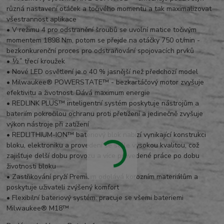
různá nastavení otáček a točivého momentu a tak maximalizovat
všestrannost aplikace
•
V režimu 4 pro odstranění šroubů se uvolní matice točivým
momentem 1898 Nm, potom se přejde na otáčky 750 ot/min -
bezkonkurenční proces pro odstraňování spojovacích prvků
•
½˝ třecí kroužek
•
Nové LED osvětlení je o 40 % jasnější než předchozí model
•
Milwaukee® POWERSTATE™ - bezkartáčový motor zvyšuje
efektivitu a životnost. Dává maximum energie
•
REDLINK PLUS™ inteligentní systém poskytuje nástrojům a
bateriím pokročilou ochranu proti přetížení a jedinečně zvyšuje
výkon nástroje při zatížení
•
REDLITHIUM-ION™ bateriový blok nabízí vynikající konstrukci
bloku, elektroniku a provedení se stále vysokou kvalitou, což
zajišťuje delší dobu provozu a více provedené práce po dobu
životnosti bloku
•
Zastřikování pryží Premium odolává korozním materiálům a
poskytuje uživateli zvýšený komfort
•
Flexibilní bateriový systém: pracuje se všemi bateriemi
Milwaukee® M18™