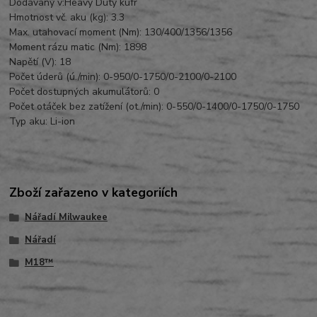
Dodávaný v:
Heavy Duty kufr
Hmotnost vč. aku (kg): 3.3
Max. utahovací moment (Nm): 130/400/1356/1356
Moment rázu matic (Nm): 1898
Napětí (V): 18
Počet úderů (ú./min): 0-950/0-1750/0-2100/0-2100
Počet dostupných akumulátorů: 0
Počet otáček bez zatížení (ot./min): 0-550/0-1400/0-1750/0-1750
Typ aku: Li-ion
Zboží zařazeno v kategoriích
Nářadí Milwaukee
Nářadí
M18™