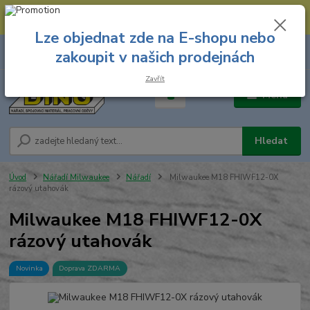
--- Spojovací materiál: 774 431 045 --- Prodejna nářadí: 731 449 423 --
- Pracovní oděvy Stružnice: 731 449 425 ---
Lze objednat zde na E-shopu nebo
0
ks
731 449 423
zakoupit v našich prodejnách
za
0,00 Kč
8.00 hod. - 16.00 hod.
Zavřít
Menu
Hledat
Úvod
Nářadí Milwaukee
Nářadí
Milwaukee M18 FHIWF12-0X
rázový utahovák
Milwaukee M18 FHIWF12-0X
rázový utahovák
Novinka
Doprava ZDARMA