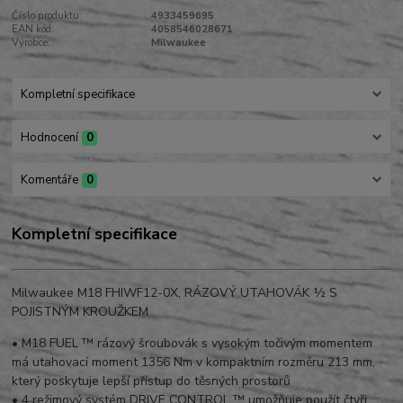
Číslo produktu:
4933459695
EAN kód:
4058546028671
Výrobce:
Milwaukee
Kompletní specifikace
Hodnocení
0
Komentáře
0
Kompletní specifikace
Milwaukee M18 FHIWF12-0X, RÁZOVÝ UTAHOVÁK ½ S
POJISTNÝM KROUŽKEM
•
M18 FUEL ™ rázový šroubovák s vysokým točivým momentem
má utahovací moment 1356 Nm v kompaktním rozměru 213 mm,
který poskytuje lepší přístup do těsných prostorů
•
4 režimový systém DRIVE CONTROL ™ umožňuje použít čtyři