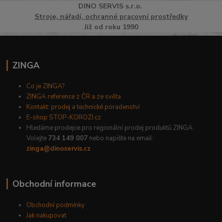
DINO
SERVI
S
s.r.o.
Stroje, nářadí, ochranné pracovní prostředky
Již od roku 1990
ZINGA
Co je ZINGA?
ZINGA reference z ČR a ze světa
Kontakt: prodej a technické poradenství
E-shop STOP-KOROZI.cz
Hledáme prodejce pro regionální prodej produktů ZINGA.
Volejte
734 149 007
nebo napište na email:
zinga@dinoservis.cz
Obchodní informace
Obchodní podmínky
Jak nakupovat