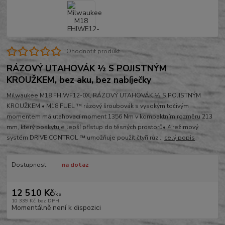
Ohodnotit produkt
RÁZOVÝ UTAHOVÁK ½ S POJISTNÝM
KROUŽKEM, bez aku, bez nabíječky
Milwaukee M18 FHIWF12-0X, RÁZOVÝ UTAHOVÁK ½ S POJISTNÝM
KROUŽKEM • M18 FUEL ™ rázový šroubovák s vysokým točivým
momentem má utahovací moment 1356 Nm v kompaktním rozměru 213
mm, který poskytuje lepší přístup do těsných prostorů• 4 režimový
systém DRIVE CONTROL ™ umožňuje použít čtyři růz...
celý popis
Dostupnost
na dotaz
12 510 Kč
/
ks
10 339 Kč
bez DPH
Momentálně není k dispozici