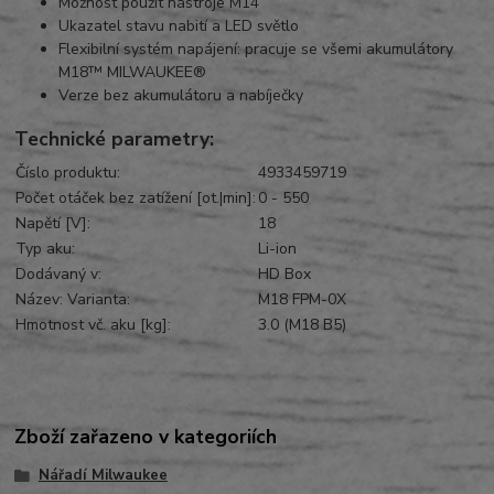
Možnost použít nástroje M14
Ukazatel stavu nabití a LED světlo
Flexibilní systém napájení: pracuje se všemi akumulátory
M18™ MILWAUKEE®
Verze bez akumulátoru a nabíječky
Technické parametry:
Číslo produktu:
4933459719
Počet otáček bez zatížení [ot.|min]:
0 - 550
Napětí [V]:
18
Typ aku:
Li-ion
Dodávaný v:
HD Box
Název: Varianta:
M18 FPM-0X
Hmotnost vč. aku [kg]:
3.0 (M18 B5)
Zboží zařazeno v kategoriích
Nářadí Milwaukee