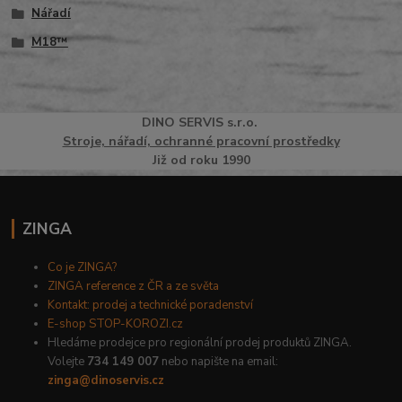
Nářadí
M18™
DINO
SERVI
S
s.r.o.
Stroje, nářadí, ochranné pracovní prostředky
Již od roku 1990
ZINGA
Co je ZINGA?
ZINGA reference z ČR a ze světa
Kontakt: prodej a technické poradenství
E-shop STOP-KOROZI.cz
Hledáme prodejce pro regionální prodej produktů ZINGA.
Volejte
734 149 007
nebo napište na email:
zinga@dinoservis.cz