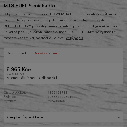
M18 FUEL™ míchadlo
Díky bezuhlíkovému motoru POWERSTATE™ má dostatečný výkon pro
míchání těžkých směsí, jako je beton a malta Inteligentní systém
REDLINK PLUS™ poskytuje nářadí i baterii pokročilou digitální ochranu a
unikátně posiluje výkon Bateriový modul REDLITHIUM™ se vyznačuje
modern konstrukcí, pokročilou elekt...
celý popis
Dostupnost
Není skladem
8 965 Kč
/
ks
7 409 Kč
bez DPH
Momentálně není k dispozici
Číslo produktu:
4933459719
EAN kód:
4058546028916
Výrobce:
Milwaukee
Kompletní specifikace