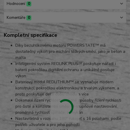
Hodnocení
0
Komentáře
0
Kompletní specifikace
Díky bezuhlíkovému motoru POWERSTATE™ má
dostatečný výkon pro míchání těžkých směsí, jako je beton a
malta
Inteligentní systém REDLINK PLUS™ poskytuje nářadí i
baterii pokročilou digitální ochranu a unikátně posiluje
výkon
Bateriový modul REDLITHIUM™ se vyznačuje modern
konstrukcí, pokročilou elektronikou a trvalým výkonem, a
proto poskytuje delší dobu chodu a více
Dokonalé řízení rychlosti: 3 různé způsoby řízení rychlosti
pro čisté a konzistentní směsi (8-stupňové nastavování,
proměnná rychlost spínače, zamykán
Nastavitelná v rozsahu 180° rukojeť s 16 polohami, podle
potřeb uživatele a pro jeho pohodlí