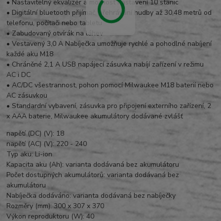
• Nastavitelný ekvalizér a možnost nastavení 10 stanic
• Digitální bluetooth přijímač, přehrávání hudby až 30,48 metrů od
telefonu, počítači nebo tabletu
• Zabudovaný otvírák na láhev
• Vestavený 3,0 A Nabíječka umožňuje rychlé a pohodlné nabíjení
každé aku M18
• Chráněné 2,1 A USB napájecí zásuvka nabíjí zařízení v režimu
AC i DC
• AC/DC všestrannost, pohon pomocí Milwaukee M18 baterií nebo
AC zásuvkou
• Standardní vybavení, zásuvka pro připojení externího zařízení, 2
x AAA baterie, Milwaukee akumulátory dodávané zvlášť
napětí (DC) (V): 18
napětí (AC) (V): 220 - 240
Typ aku: Li-ion
Kapacita aku (Ah): varianta dodávaná bez akumulátoru
Počet dostupných akumulátorů: varianta dodávaná bez
akumulátoru
Nabíječka dodáváno: varianta dodávaná bez nabíječky
Rozměry (mm): 300 x 307 x 370
Výkon reproduktoru (W): 40