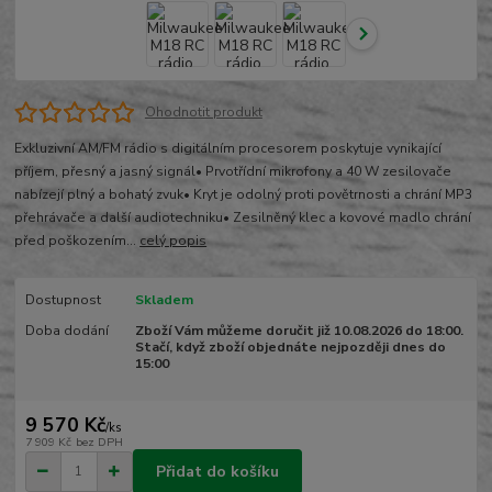
Ohodnotit produkt
Exkluzivní AM/FM rádio s digitálním procesorem poskytuje vynikající
příjem, přesný a jasný signál• Prvotřídní mikrofony a 40 W zesilovače
nabízejí plný a bohatý zvuk• Kryt je odolný proti povětrnosti a chrání MP3
přehrávače a další audiotechniku• Zesilněný klec a kovové madlo chrání
před poškozením...
celý popis
Dostupnost
Skladem
Doba dodání
Zboží Vám můžeme doručit již 10.08.2026 do 18:00.
Stačí, když zboží objednáte nejpozději dnes do
15:00
9 570 Kč
/
ks
7 909 Kč
bez DPH
Přidat do košíku