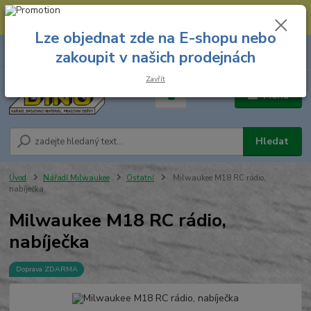
--- Spojovací materiál: 774 431 045 --- Prodejna nářadí: 731 449 423 --
- Pracovní oděvy Stružnice: 731 449 425 ---
Lze objednat zde na E-shopu nebo
0
ks
731 449 423
zakoupit v našich prodejnách
za
0,00 Kč
8.00 hod. - 16.00 hod.
Zavřít
Menu
Hledat
Úvod
Nářadí Milwaukee
Ostatní
Milwaukee M18 RC rádio,
nabíječka
Milwaukee M18 RC rádio,
nabíječka
Doprava ZDARMA