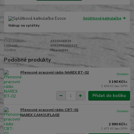
Splátková kalkulačka
Nákup na splátky
Číslo produktu:
4933446639
EAN kód:
4002395005420
Výrobce:
Milwaukee
Podobné produkty
Přenosné pracovní rádio NAREX BT-02
Skladem
3 190 Kč
/
ks
2 636 Kč
bez DPH
Přidat do košíku
Přenosné pracovní rádio CBT-02
Skladem
NAREX CAMOUFLAGE
2 990 Kč
/
ks
2 471 Kč
bez DPH