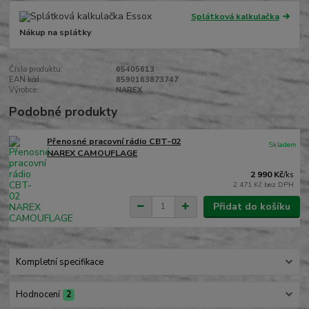
Splátková kalkulačka
Nákup na splátky
Číslo produktu:
65405613
EAN kód:
8590163873747
Výrobce:
NAREX
Podobné produkty
Přenosné pracovní rádio CBT-02
Skladem
NAREX CAMOUFLAGE
2 990 Kč
/
ks
2 471 Kč
bez DPH
Přidat do košíku
Kompletní specifikace
Hodnocení
2