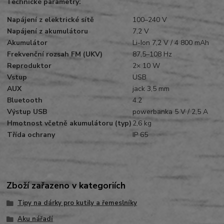
Technické parametry:
Napájení z elektrické sítě
100–240 V
Napájení z akumulátoru
7,2 V
Akumulátor
Li-Ion 7,2 V / 4 800 mAh
Frekvenční rozsah FM (UKV)
87,5–108 Hz
Reproduktor
2× 10 W
Vstup
USB
AUX
jack 3,5 mm
Bluetooth
4.2
Výstup USB
powerbanka 5 V / 2,5 A
Hmotnost včetně akumulátoru (typ)
2,6 kg
Třída ochrany
IP 65
Zboží zařazeno v kategoriích
Tipy na dárky pro kutily a řemeslníky
Aku nářadí