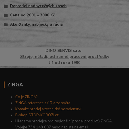
Doprodej nadbytečných zásob
Cena od 2001 - 3000 Kč
Aku články, nabíječky a rádia
DINO
SERVI
S
s.r.o.
Stroje, nářadí, ochranné pracovní prostředky
Již od roku 1990
ZINGA
Co je ZINGA?
ZINGA reference z ČR a ze světa
Kontakt: prodej a technické poradenství
E-shop STOP-KOROZI.cz
Hledáme prodejce pro regionální prodej produktů ZINGA.
Volejte
734 149 007
nebo napište na email: