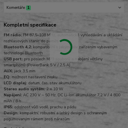
Komentáře
1
Kompletní specifikace
FM rádio:
FM 87,5–108 MHz, automatické vyhledávání a ukládání
rozhlasových stanic do paměti
Bluetooth 4,2:
kompatibilní s jakýmkoliv zařízením vybaveným
technologií Bluetooth
USB port:
pro poslech MP3 souborů a nabíjení většiny
smartphonů (PowerBank 5 V / 2,5 A)
AUX:
jack 3,5 mm
EQ:
možnost nastavení zvuku
LCD displej:
datum, čas, stav akumulátoru
Stereo audio systém:
2 × 10 W
Napájení:
AC 230 V ~ 50 Hz, DC Li-Ion akumulátor 7,2 V / 4 800
mAh / 8 h
IP65:
odolnost vůči vodě, prachu a pádu
Design:
kompaktní, robustní a lehký design s ochranným
pogumovaným rámem proti nárazům