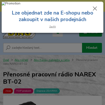
--- Spojovací materiál: 774 431 045 --- Prodejna nářadí: 731 449 423 --
- Pracovní oděvy Stružnice: 731 449 425 ---
Lze objednat zde na E-shopu nebo
0
ks
731 449 423
zakoupit v našich prodejnách
za
0,00 Kč
8.00 hod. - 16.00 hod.
Zavřít
Menu
Hledat
Úvod
Aku nářadí
Aku články, nabíječky a rádia
Přenosné pracovní
rádio NAREX BT-02
Přenosné pracovní rádio NAREX
BT-02
Akce
TOP produkt
Doprava ZDARMA