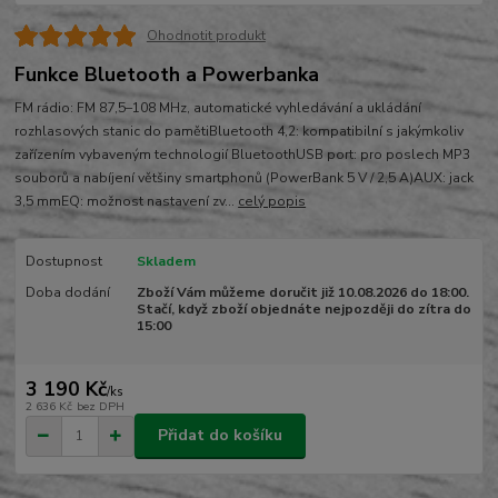
Ohodnotit produkt
Funkce Bluetooth a Powerbanka
FM rádio: FM 87,5–108 MHz, automatické vyhledávání a ukládání
rozhlasových stanic do pamětiBluetooth 4,2: kompatibilní s jakýmkoliv
zařízením vybaveným technologií BluetoothUSB port: pro poslech MP3
souborů a nabíjení většiny smartphonů (PowerBank 5 V / 2,5 A)AUX: jack
3,5 mmEQ: možnost nastavení zv...
celý popis
Dostupnost
Skladem
Doba dodání
Zboží Vám můžeme doručit již 10.08.2026 do 18:00.
Stačí, když zboží objednáte nejpozději do zítra do
15:00
3 190 Kč
/
ks
2 636 Kč
bez DPH
Přidat do košíku