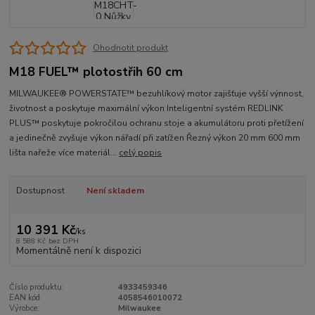
Ohodnotit produkt
M18 FUEL™ plotostřih 60 cm
MILWAUKEE® POWERSTATE™ bezuhlíkový motor zajišťuje vyšší výnnost,
životnost a poskytuje maximální výkon Inteligentní systém REDLINK
PLUS™ poskytuje pokročilou ochranu stoje a akumulátoru proti přetížení
a jedinečně zvyšuje výkon nářadí při zatížen Řezný výkon 20 mm 600 mm
lišta nařeže více materiál...
celý popis
Dostupnost
Není skladem
10 391 Kč
/
ks
8 588 Kč
bez DPH
Momentálně není k dispozici
Číslo produktu:
4933459346
EAN kód:
4058546010072
Výrobce:
Milwaukee