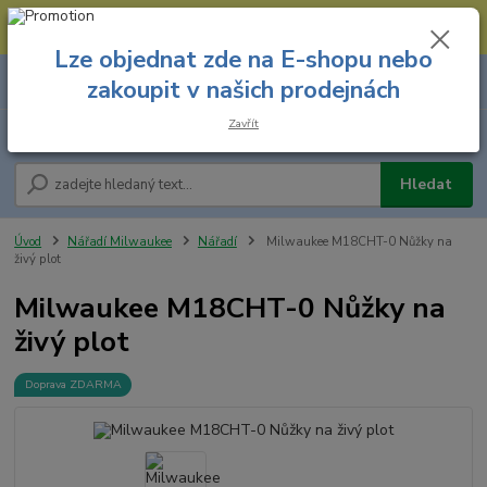
--- Spojovací materiál: 774 431 045 --- Prodejna nářadí: 731 449 423 --
- Pracovní oděvy Stružnice: 731 449 425 ---
Lze objednat zde na E-shopu nebo
0
ks
731 449 423
zakoupit v našich prodejnách
za
0,00 Kč
8.00 hod. - 16.00 hod.
Zavřít
Menu
Hledat
Úvod
Nářadí Milwaukee
Nářadí
Milwaukee M18CHT-0 Nůžky na
živý plot
Milwaukee M18CHT-0 Nůžky na
živý plot
Doprava ZDARMA