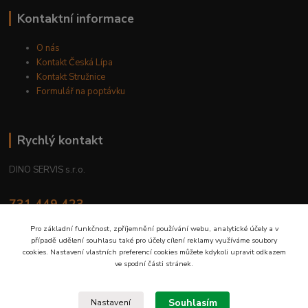
Kontaktní informace
O nás
Kontakt Česká Lípa
Kontakt Stružnice
Formulář na poptávku
Rychlý kontakt
DINO SERVIS s.r.o.
731 449 423
8.00 hod. - 16.00 hod.
Pro základní funkčnost, zpříjemnění používání webu, analytické účely a v
případě udělení souhlasu také pro účely cílení reklamy využíváme soubory
prodejna@dinoservis.cz
cookies. Nastavení vlastních preferencí cookies můžete kdykoli upravit odkazem
ve spodní části stránek.
Souhlasím
Nastavení