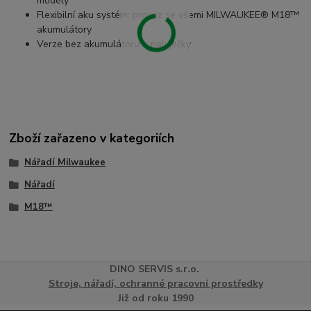
modely
Flexibilní aku systém: provoz se všemi MILWAUKEE® M18™
akumulátory
Verze bez akumulátoru a nabíječky
Zboží zařazeno v kategoriích
Nářadí Milwaukee
Nářadí
M18™
DINO
SERVI
S
s.r.o.
Stroje, nářadí, ochranné pracovní prostředky
Již od roku 1990