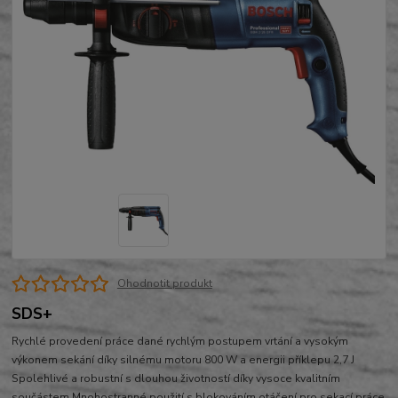
Ohodnotit produkt
SDS+
Rychlé provedení práce dané rychlým postupem vrtání a vysokým
výkonem sekání díky silnému motoru 800 W a energii příklepu 2,7 J
Spolehlivé a robustní s dlouhou životností díky vysoce kvalitním
součástem Mnohostranné použití s blokováním otáčení pro sekací práce