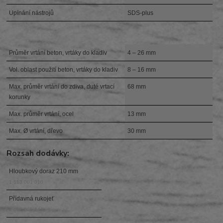
Upínání nástrojů
SDS-plus
Průměr vrtání beton, vrtáky do kladiv
4 – 26 mm
Vol. oblast použití beton, vrtáky do kladiv
8 – 16 mm
Max. průměr vrtání do zdiva, duté vrtací
68 mm
korunky
Max. průměr vrtání, ocel
13 mm
Max. Ø vrtání, dřevo
30 mm
Rozsah dodávky:
Hloubkový doraz 210 mm
1 613 001 010
Přídavná rukojeť
2 602 025 141