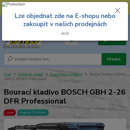
--- Spojovací materiál: 774 431 045 --- Prodejna nářadí: 731 449 423 --
- Pracovní oděvy Stružnice: 731 449 425 ---
Lze objednat zde na E-shopu nebo
0
ks
731 449 423
zakoupit v našich prodejnách
za
0,00 Kč
8.00 hod. - 16.00 hod.
Zavřít
Menu
Hledat
Úvod
Elektrické nářadí
Pneumatická kladiva
Bourací kladivo BOSCH
GBH 2-26 DFR Professional
Bourací kladivo BOSCH GBH 2-26
DFR Professional
Akce
Doprava ZDARMA