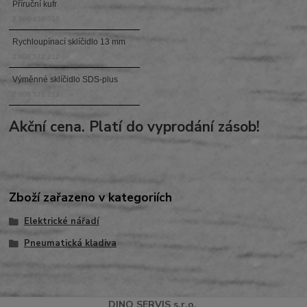
Příruční kufr
2 605 438 098
Rychloupínací sklíčidlo 13 mm
2 608 572 212
Výměnné sklíčidlo SDS-plus
2 608 572 213
Akční cena. Platí do vyprodání zásob!
Zboží zařazeno v kategoriích
Elektrické nářadí
Pneumatická kladiva
DINO
SERVI
S
s.r.o.