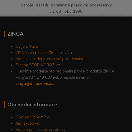
Stroje, nářadí, ochranné pracovní prostředky
Již od roku 1990
ZINGA
Co je ZINGA?
ZINGA reference z ČR a ze světa
Kontakt: prodej a technické poradenství
E-shop STOP-KOROZI.cz
Hledáme prodejce pro regionální prodej produktů ZINGA.
Volejte
734 149 007
nebo napište na email:
zinga@dinoservis.cz
Obchodní informace
Obchodní podmínky
Jak nakupovat
Postup při nákupu na splátky