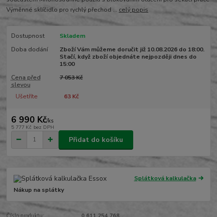
Výměnné sklíčidlo pro rychlý přechod ...
celý popis
Dostupnost
Skladem
Doba dodání
Zboží Vám můžeme doručit již 10.08.2026 do 18:00.
Stačí, když zboží objednáte nejpozději dnes do
15:00
Cena před
7 053 Kč
slevou
Ušetříte
63 Kč
6 990 Kč
/
ks
5 777 Kč
bez DPH
Přidat do košíku
Splátková kalkulačka
Nákup na splátky
Číslo produktu:
0 611 254 768