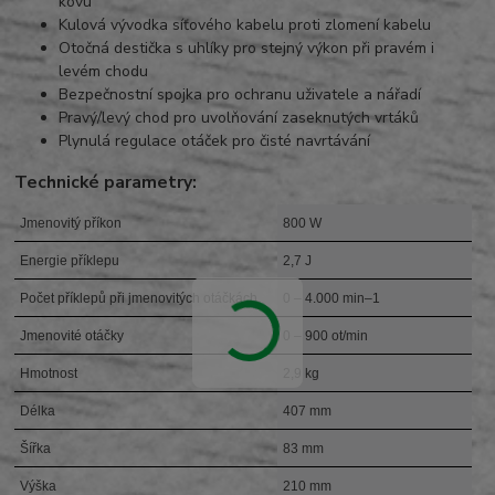
kovu
Kulová vývodka síťového kabelu proti zlomení kabelu
Otočná destička s uhlíky pro stejný výkon při pravém i
levém chodu
Bezpečnostní spojka pro ochranu uživatele a nářadí
Pravý/levý chod pro uvolňování zaseknutých vrtáků
Plynulá regulace otáček pro čisté navrtávání
Technické parametry:
Jmenovitý příkon
800 W
Energie příklepu
2,7 J
Počet příklepů při jmenovitých otáčkách
0 – 4.000 min–1
Jmenovité otáčky
0 – 900 ot/min
Hmotnost
2,9 kg
Délka
407 mm
Šířka
83 mm
Výška
210 mm