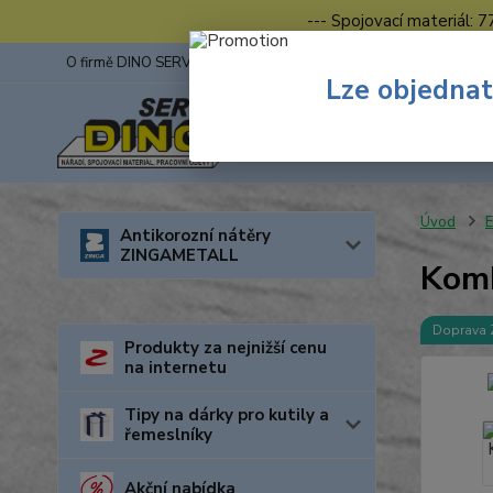
--- Spojovací materiál: 
O firmě DINO SERVIS s.r.o.
ZINGA
Fotogalerie z výstav
Lze objednat
Úvod
E
Antikorozní nátěry
ZINGAMETALL
Kom
Doprava
Produkty za nejnižší cenu
na internetu
Tipy na dárky pro kutily a
řemeslníky
Akční nabídka