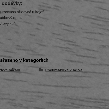
 dodávky:
umovaná přídavná rukojeť
ubkový doraz
stový kufr
zařazeno v kategoriích
rické nářadí
Pneumatická kladiva