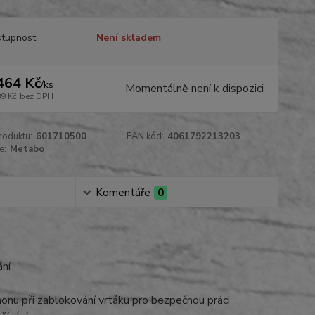
tupnost
Není skladem
464 Kč
/
ks
Momentálně není k dispozici
89 Kč
bez DPH
roduktu:
601710500
EAN kód:
4061792213203
e:
Metabo
Komentáře
0
ání
nu při zablokování vrtáku pro bezpečnou práci