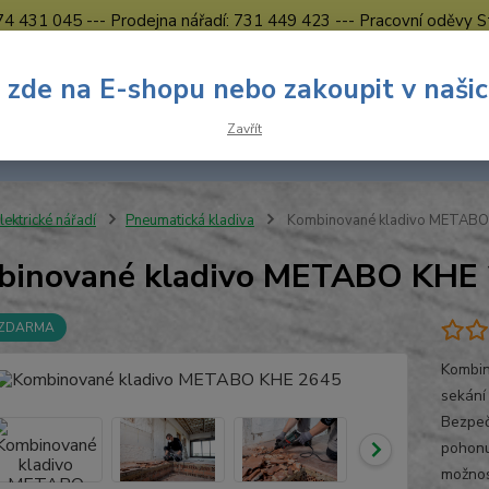
774 431 045 --- Prodejna nářadí: 731 449 423 --- Pracovní oděvy S
Obchodní podmínky
Kontakty Česká Lípa
 zde na E-shopu nebo zakoupit v naši
Nevíte
Hledat
Zavřít
731 
8.00 h
lektrické nářadí
Pneumatická kladiva
Kombinované kladivo METABO
binované kladivo METABO KHE
 ZDARMA
Kombin
sekání 
Bezpeč
pohonu
možnos