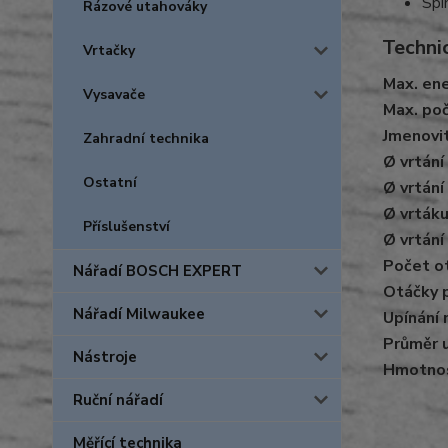
Spí
Rázové utahováky
Techni
Vrtačky
Max. ene
Vysavače
Max. po
Jmenovit
Zahradní technika
Ø vrtání
Ostatní
Ø vrtání
Ø vrtáku
Příslušenství
Ø vrtán
Počet o
Nářadí BOSCH EXPERT
Otáčky p
Nářadí Milwaukee
Upínání 
Průměr u
Nástroje
Hmotnos
Ruční nářadí
Měřící technika