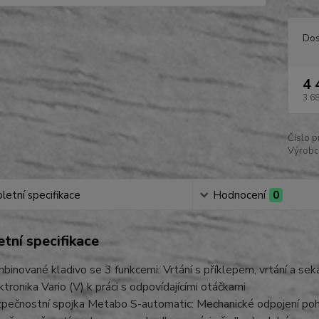
Dos
4 
3 6
Číslo p
Výrobc
etní specifikace
Hodnocení
0
tní specifikace
binované kladivo se 3 funkcemi: Vrtání s příklepem, vrtání a sek
ktronika Vario (V) k práci s odpovídajícími otáčkami
pečnostní spojka Metabo S-automatic: Mechanické odpojení poho