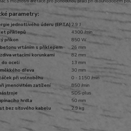
nač s možností aretace pro pohodlnou práci při dlouhodobém pou
cké parametry:
rgie jednotlivého úderu (EPTA)
2.9 J
čet
příklep
ů
4300 /min
ý příkon
850 W
beton
u vrtáním s
příklep
em
26 mm
 zdiva vrtacími korunkami
82 mm
 do oceli
13 mm
í měkkého dřeva
30 mm
táček při volnoběhu
0 - 1150 /min
ři jmenovitém zatížení
850 /min
nástroje
SDS-plus
pínacího hrdla
50 mm
t bez síťového kabelu
2.9 kg