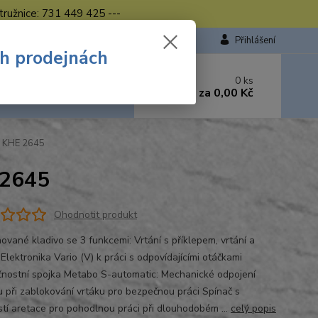
tružnice: 731 449 425 ---
Přihlášení
ch prodejnách
 si rady? Zavolejte.
0
ks
449 423
za
0,00 Kč
od. - 16.00 hod.
 KHE 2645
 2645
Ohodnotit produkt
ované kladivo se 3 funkcemi: Vrtání s příklepem, vrtání a
Elektronika Vario (V) k práci s odpovídajícími otáčkami
nostní spojka Metabo S-automatic: Mechanické odpojení
 při zablokování vrtáku pro bezpečnou práci Spínač s
tí aretace pro pohodlnou práci při dlouhodobém ...
celý popis