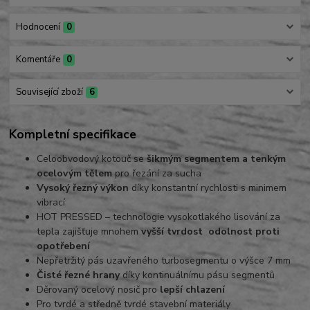
Hodnocení
0
Komentáře
0
Související zboží
6
Kompletní specifikace
Celoobvodový kotouč se
šikmým segmentem a tenkým
ocelovým tělem
pro řezání za sucha
Vysoký řezný výkon
díky konstantní rychlosti s minimem
vibrací
HOT PRESSED – technologie vysokotlakého lisování za
tepla zajišťuje mnohem
vyšší tvrdost odolnost proti
opotřebení
Nepřetržitý pás uzavřeného turbosegmentu o výšce 7 mm
Čisté řezné hrany
díky kontinuálnímu pásu segmentů
Děrovaný ocelový nosič pro
lepší chlazení
Pro tvrdé a středně tvrdé stavební materiály