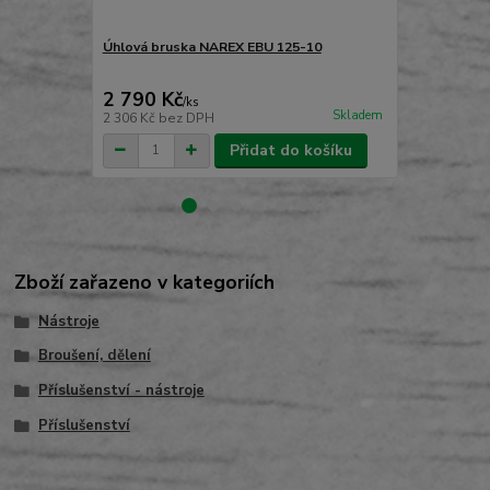
Úhlová bruska NAREX EBU 125-10
Úhlová brus
2 790 Kč
3 590 Kč
/
ks
Skladem
2 306 Kč
bez DPH
2 967 Kč
bez
Přidat do košíku
Zboží zařazeno v kategoriích
Nástroje
Broušení, dělení
Příslušenství - nástroje
Příslušenství