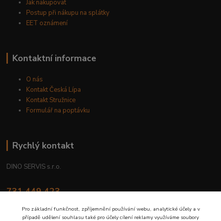
Jak nakupovat
Postup při nákupu na splátky
EET oznámení
Kontaktní informace
O nás
Kontakt Česká Lípa
Kontakt Stružnice
Formulář na poptávku
Rychlý kontakt
DINO SERVIS s.r.o.
731 449 423
8.00 hod. - 16.00 hod.
Pro základní funkčnost, zpříjemnění používání webu, analytické účely a v
případě udělení souhlasu také pro účely cílení reklamy využíváme soubory
prodejna@dinoservis.cz