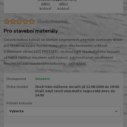
Ohodnotit produkt
Pro stavební materiály
Celoobvodový kotouč se šikmým segmentem a tenkým ocelovým tělem
pro řezání za sucha Vysoký řezný výkon díky konstantní rychlosti
s minimem vibrací HOT PRESSED – technologie vysokotlakého lisování
za tepla zajišťuje mnohem vyšší tvrdost odolnost proti opotřebení
Nepřetržitý pás uzavřeného turboseg...
celý popis
Dostupnost
Skladem
Doba dodání
Zboží Vám můžeme doručit již 12.08.2026 do 18:00.
Stačí, když zboží objednáte nejpozději dnes do
24:00
Průměr kotouče