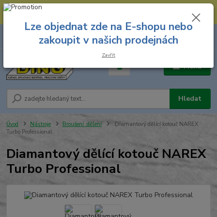
--- Spojovací materiál: 774 431 045 --- Prodejna nářadí: 731 449 423 --
- Pracovní oděvy Stružnice: 731 449 425 ---
Lze objednat zde na E-shopu nebo
0
ks
731 449 423
zakoupit v našich prodejnách
za
0,00 Kč
8.00 hod. - 16.00 hod.
Zavřít
Menu
Hledat
Úvod
Nástroje
Broušení, dělení
Diamantový dělící kotouč NAREX
Turbo Professional
Diamantový dělící kotouč NAREX
Turbo Professional