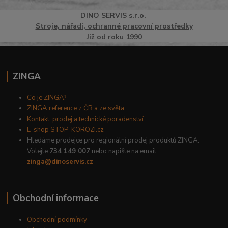
DINO
SERVI
S
s.r.o.
Stroje, nářadí, ochranné pracovní prostředky
Již od roku 1990
ZINGA
Co je ZINGA?
ZINGA reference z ČR a ze světa
Kontakt: prodej a technické poradenství
E-shop STOP-KOROZI.cz
Hledáme prodejce pro regionální prodej produktů ZINGA.
Volejte
734 149 007
nebo napište na email:
zinga@dinoservis.cz
Obchodní informace
Obchodní podmínky