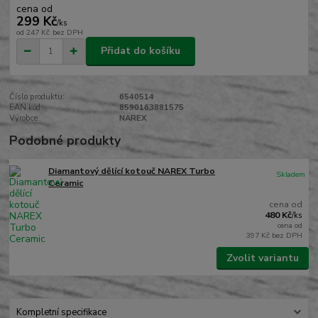
cena od
299 Kč
/
ks
od
247 Kč
bez DPH
Přidat do košíku
Číslo produktu:
6540514
EAN kód:
8590163881575
Výrobce:
NAREX
Podobné produkty
Diamantový dělící kotouč NAREX Turbo
Skladem
Ceramic
cena od
480 Kč
/
ks
cena od
397 Kč
bez DPH
Zvolit variantu
Kompletní specifikace