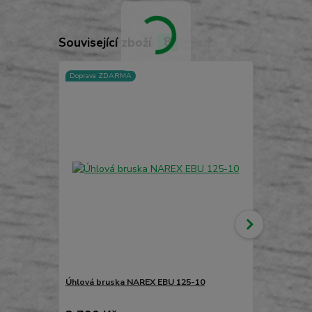
Související zboží
8
Doprava ZDARMA
TOP produkt
Doprava ZD
Úhlová bruska NAREX EBU 125-10
Úhlová brus