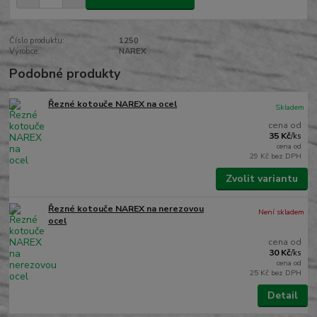
Číslo produktu:
1250
Výrobce:
NAREX
Podobné produkty
Řezné kotouče NAREX na ocel
Skladem
cena od
35 Kč
/
ks
cena od
29 Kč
bez DPH
Zvolit variantu
Řezné kotouče NAREX na nerezovou
Není skladem
ocel
cena od
30 Kč
/
ks
cena od
25 Kč
bez DPH
Detail