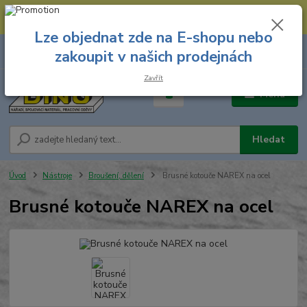
--- Spojovací materiál: 774 431 045 --- Prodejna nářadí: 731 449 423 --
- Pracovní oděvy Stružnice: 731 449 425 ---
Lze objednat zde na E-shopu nebo
0
ks
731 449 423
zakoupit v našich prodejnách
za
0,00 Kč
8.00 hod. - 16.00 hod.
Zavřít
Menu
Hledat
Úvod
Nástroje
Broušení, dělení
Brusné kotouče NAREX na ocel
Brusné kotouče NAREX na ocel