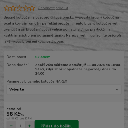
Ohodnotit produkt
Brusné kotouče na ocel pro úhlové brusky. Vypouklý brusný kotouč na
ocel a kov vám umožní perfektní broušení. Tento brusný kotouč je velmi
trvanlivý a při broušení ubývá velice pomalu. S tímto praktickým a
kvalitním nástrojem od známé značky Narex si velmi usnadníte práci při
jakémkoliv broušení kov...
celý popis
Dostupnost
Skladem
Doba dodání
Zboží Vám můžeme doručit již 11.08.2026 do 18:00.
Stačí, když zboží objednáte nejpozději dnes do
24:00
Parametry brusného kotouče NAREX
cena od
58 Kč
/
ks
od
48 Kč
bez DPH
Přidat do košíku