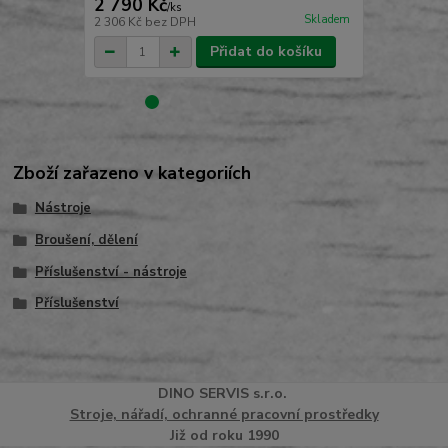
2 790 Kč
3 590 Kč
/
ks
Skladem
2 306 Kč
bez DPH
2 967 Kč
bez
Přidat do košíku
Zboží zařazeno v kategoriích
Nástroje
Broušení, dělení
Příslušenství - nástroje
Příslušenství
DINO
SERVI
S
s.r.o.
Stroje, nářadí, ochranné pracovní prostředky
Již od roku 1990