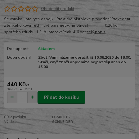
Ohodnotit produkt
Se vsuvkou pro rychlospojku Praktické pistolové provedení Provedení
z lehkého kovu Technické parametry: hmotnost 0,26 kg
spotřeba zduchu 1,3 l/s pracovní tlak 4-6 bar
celý popis
Dostupnost
Skladem
Doba dodání
Zboží Vám můžeme doručit již 10.08.2026 do 18:00.
Stačí, když zboží objednáte nejpozději dnes do
15:00
440 Kč
/
ks
364 Kč
bez DPH
Přidat do košíku
Číslo produktu:
D 740 015
Výrobce:
SCHNEIDER