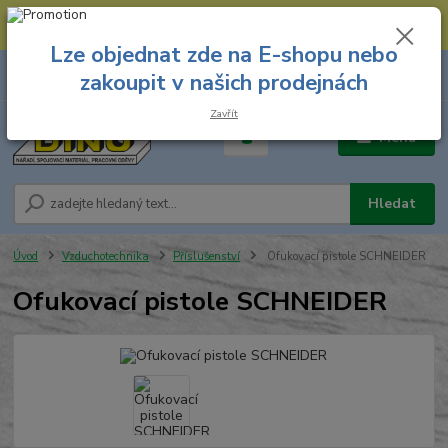
--- Spojovací materiál: 774 431 045 --- Prodejna nářadí: 731 449 423 --
- Pracovní oděvy Stružnice: 731 449 425 ---
Lze objednat zde na E-shopu nebo
0
ks
731 449 423
zakoupit v našich prodejnách
za
0,00 Kč
8.00 hod. - 16.00 hod.
Zavřít
Menu
Hledat
Úvod
Vzduchotechnika
Příslušenství
Ofukovací pistole SCHNEIDER
Ofukovací pistole SCHNEIDER