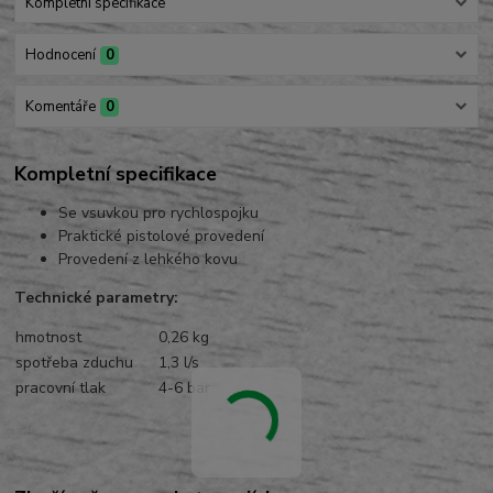
Kompletní specifikace
Hodnocení
0
Komentáře
0
Kompletní specifikace
Se vsuvkou pro rychlospojku
Praktické pistolové provedení
Provedení z lehkého kovu
Technické parametry:
hmotnost
0,26 kg
spotřeba zduchu
1,3 l/s
pracovní tlak
4-6 bar