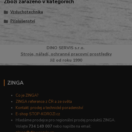
Zboží zařazeno v kategoriích
Vzduchotechnika
Příslušenství
DINO
SERVI
S
s.r.o.
Stroje, nářadí, ochranné pracovní prostředky
Již od roku 1990
ZINGA
Co je ZINGA?
ZINGA reference z ČR a ze světa
Kontakt: prodej a technické poradenství
E-shop STOP-KOROZI.cz
Hledáme prodejce pro regionální prodej produktů ZINGA.
Volejte
734 149 007
nebo napište na email: