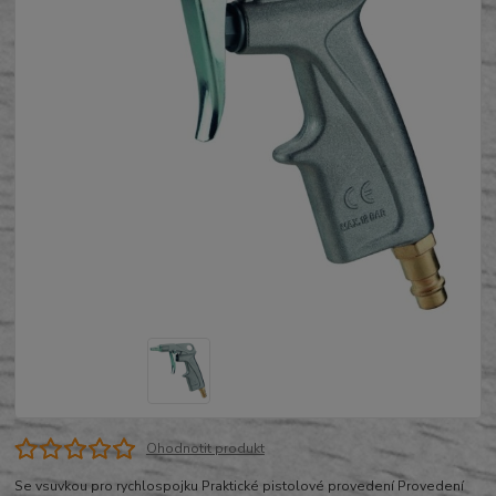
Ohodnotit produkt
Se vsuvkou pro rychlospojku Praktické pistolové provedení Provedení