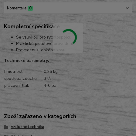
Komentáře
0
Kompletní specifikace
Se vsuvkou pro rychlospojku
Praktické pistolové provedení
Provedení z lehkého kovu
Technické parametry:
hmotnost
0,26 kg
spotřeba zduchu
3 l/s
pracovní tlak
4-6 bar
Zboží zařazeno v kategoriích
Vzduchotechnika