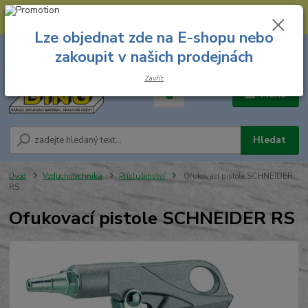
--- Spojovací materiál: 774 431 045 --- Prodejna nářadí: 731 449 423 --
- Pracovní oděvy Stružnice: 731 449 425 ---
Lze objednat zde na E-shopu nebo
0
ks
731 449 423
zakoupit v našich prodejnách
za
0,00 Kč
8.00 hod. - 16.00 hod.
Zavřít
Menu
Hledat
Úvod
Vzduchotechnika
Příslušenství
Ofukovací pistole SCHNEIDER
RS
Ofukovací pistole SCHNEIDER RS