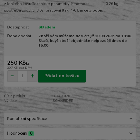
z lehkého kovu Technické parametry: hmotnost 0,26 kg
spotřeba zduchu 3 l/s pracovní tlak 4-6 bar
celý popis
Dostupnost
Skladem
Doba dodání
Zboží Vám můžeme doručit již 10.08.2026 do 18:00.
Stačí, když zboží objednáte nejpozději dnes do
15:00
250 Kč
/
ks
207 Kč
bez DPH
Přidat do košíku
Číslo produktu:
D 740 020
Výrobce:
SCHNEIDER
Kompletní specifikace
Hodnocení
0