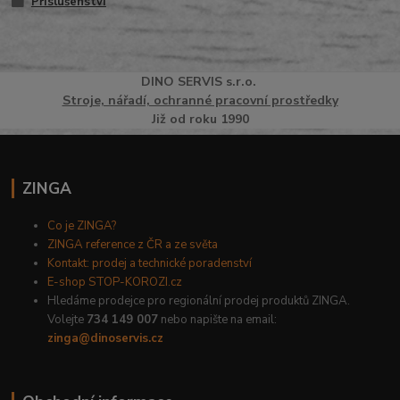
Příslušenství
DINO
SERVI
S
s.r.o.
Stroje, nářadí, ochranné pracovní prostředky
Již od roku 1990
ZINGA
Co je ZINGA?
ZINGA reference z ČR a ze světa
Kontakt: prodej a technické poradenství
E-shop STOP-KOROZI.cz
Hledáme prodejce pro regionální prodej produktů ZINGA.
Volejte
734 149 007
nebo napište na email:
zinga@dinoservis.cz