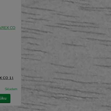
X CO 1 l
Skladem
šíku