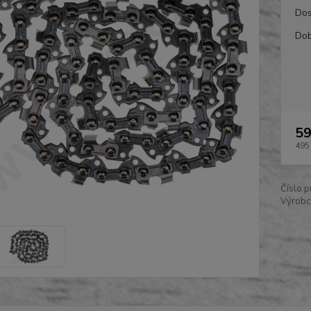
Dos
Dob
59
495
Číslo p
Výrobc