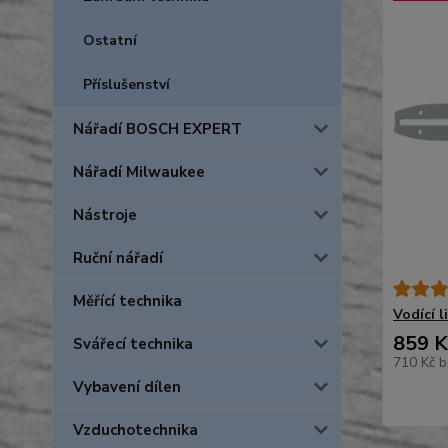
Ostatní
Příslušenství
Nářadí BOSCH EXPERT
Nářadí Milwaukee
Nástroje
Ruční nářadí
Měřící technika
Vodící 
859 K
Svářecí technika
710 Kč
b
Vybavení dílen
Vzduchotechnika