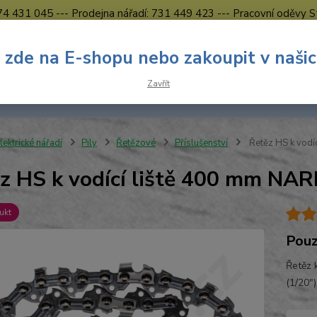
774 431 045 --- Prodejna nářadí: 731 449 423 --- Pracovní oděvy S
Obchodní podmínky
Kontakty Česká Lípa
 zde na E-shopu nebo zakoupit v naši
Nevíte
Hledat
Zavřít
731 
8.00 h
lektrické nářadí
Pily
Řetězové
Příslušenství
Řetěz HS k vodí
z HS k vodící liště 400 mm NA
ukt
Pouz
Řetěz 
(1/20"