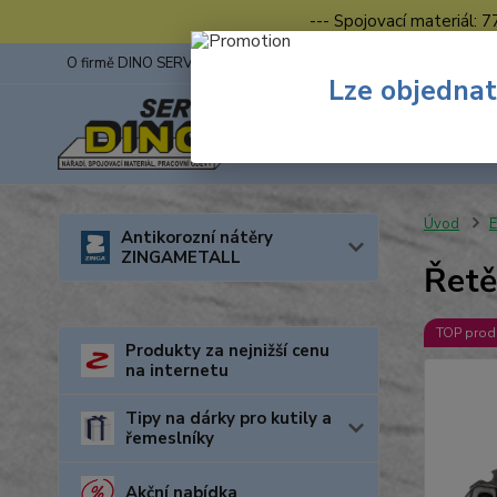
--- Spojovací materiál: 
O firmě DINO SERVIS s.r.o.
ZINGA
Fotogalerie z výstav
Lze objednat
Úvod
E
Antikorozní nátěry
ZINGAMETALL
Řetě
TOP prod
Produkty za nejnižší cenu
na internetu
Tipy na dárky pro kutily a
řemeslníky
Akční nabídka