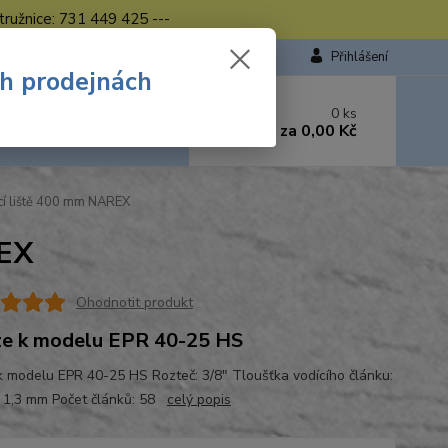
tružnice: 731 449 425 ---
Přihlášení
ch prodejnách
 si rady? Zavolejte.
0
ks
449 423
za
0,00 Kč
od. - 16.00 hod.
cí liště 400 mm NAREX
REX
Ohodnotit produkt
e k modelu EPR 40-25 HS
k modelu EPR 40-25 HS Rozteč: 3/8" Tloušťka vodícího článku:
) 1,3 mm Počet článků: 58
celý popis