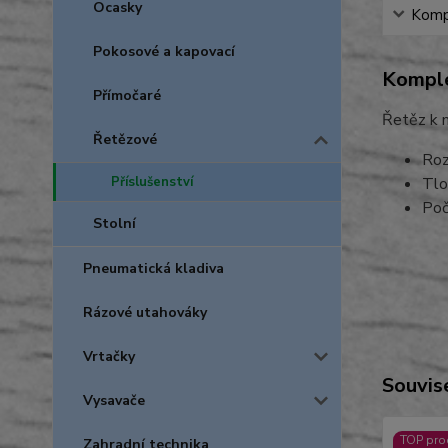
Ocasky
Kompl
Pokosové a kapovací
Komple
Přímočaré
Řetěz k
Řetězové
Roz
Tlo
Příslušenství
Poč
Stolní
Pneumatická kladiva
Rázové utahováky
Vrtačky
Souvise
Vysavače
TOP pro
Zahradní technika