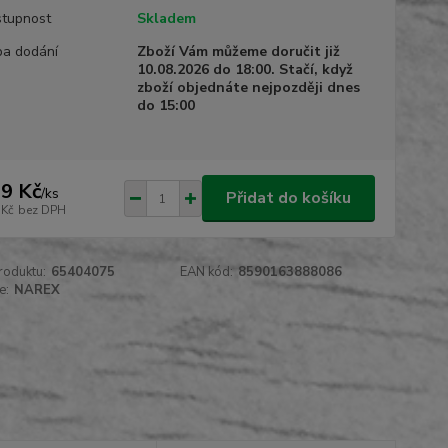
tupnost
Skladem
a dodání
Zboží Vám můžeme doručit již
10.08.2026 do 18:00. Stačí, když
zboží objednáte nejpozději dnes
do 15:00
9 Kč
/
ks
Přidat do košíku
 Kč
bez DPH
roduktu:
65404075
EAN kód:
8590163888086
e:
NAREX