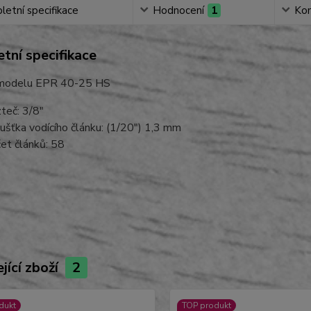
etní specifikace
Hodnocení
1
Ko
tní specifikace
 modelu EPR 40-25 HS
teč: 3/8"
ušťka vodícího článku: (1/20") 1,3 mm
et článků: 58
jící zboží
2
dukt
TOP produkt