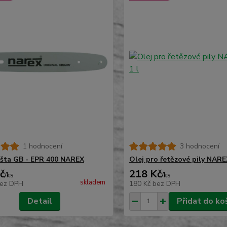
1 hodnocení
3 hodnocení
lišta GB - EPR 400 NAREX
Olej pro řetězové pily NARE
č
218 Kč
/
ks
/
ks
skladem
ez DPH
180 Kč
bez DPH
Detail
Přidat do ko