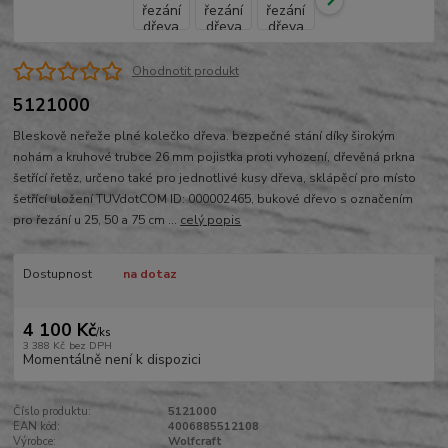
Ohodnotit produkt
5121000
Bleskově neřeže plné kolečko dřeva. bezpečné stání díky širokým
nohám a kruhové trubce 26 mm pojistka proti vyhození, dřevěná prkna
šetřící řetěz, určeno také pro jednotlivé kusy dřeva, sklápěcí pro místo
šetřící uložení TUVdotCOM ID: 000002465, bukové dřevo s označením
pro řezání u 25, 50 a 75 cm ...
celý popis
Dostupnost
na dotaz
4 100 Kč
/
ks
3 388 Kč
bez DPH
Momentálně není k dispozici
Číslo produktu:
5121000
EAN kód:
4006885512108
Výrobce:
Wolfcraft