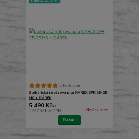
Doprava ZDARMA
1 hodnocení
Elektrická řetězová pila NAREX EPR 35-25
HS + DÁREK
5 490 Kč
/
ks
Není skladem
4 537 Kč
bez DPH
Detail