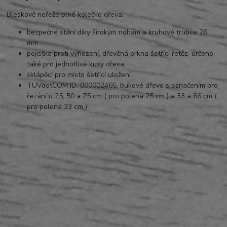
Bleskově neřeže plné kolečko dřeva.
bezpečné stání díky širokým nohám a kruhové trubce 26
mm
pojistka proti vyhození, dřevěná prkna šetřící řetěz, určeno
také pro jednotlivé kusy dřeva,
sklápěcí pro místo šetřící uložení
TUVdotCOM ID: 000002465, bukové dřevo s označením pro
řezání u 25, 50 a 75 cm ( pro polena 25 cm ) a 33 a 66 cm (
pro polena 33 cm )