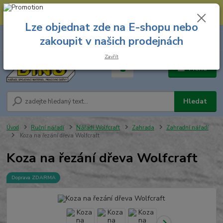
--- Spojovací materiál: 774 431 045 --- Prodejna nářadí: 731 449 423 --
- Pracovní oděvy Stružnice: 731 449 425 ---
Lze objednat zde na E-shopu nebo
0
ks
731 449 423
zakoupit v našich prodejnách
za
0,00 Kč
8.00 hod. - 16.00 hod.
Zavřít
Menu
Hledat
Úvod
Ruční nářadí
Nářadí Wolfcraft
Zahrada
Zahradní nářadí
Koza na řezání dřeva Wolfcraft
Koza na řezání dřeva Wolfcraft
Doprava ZDARMA