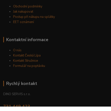
Obchodní podmínky
Jak nakupovat
Postup při nákupu na splátky
EET oznámení
Kontaktní informace
O nás
Kontakt Česká Lípa
Kontakt Stružnice
Formulář na poptávku
Rychlý kontakt
DINO SERVIS s.r.o.
731 449 423