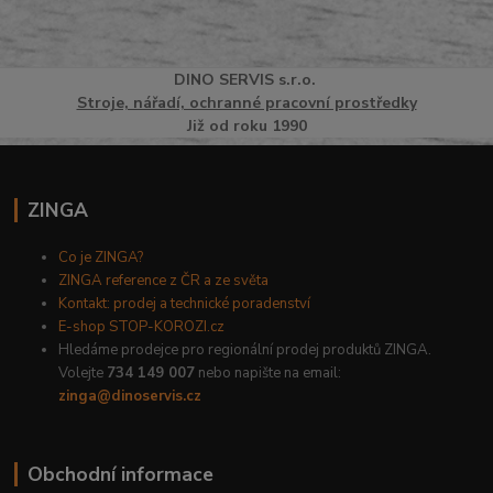
DINO
SERVI
S
s.r.o.
Stroje, nářadí, ochranné pracovní prostředky
Již od roku 1990
ZINGA
Co je ZINGA?
ZINGA reference z ČR a ze světa
Kontakt: prodej a technické poradenství
E-shop STOP-KOROZI.cz
Hledáme prodejce pro regionální prodej produktů ZINGA.
Volejte
734 149 007
nebo napište na email:
zinga@dinoservis.cz
Obchodní informace