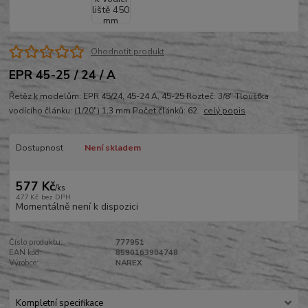
Ohodnotit produkt
EPR 45-25 / 24 / A
Řetěz k modelům: EPR 45/24, 45-24 A, 45-25 Rozteč: 3/8" Tloušťka
vodícího článku: (1/20") 1,3 mm Počet článků: 62
celý popis
Dostupnost
Není skladem
577 Kč
/
ks
477 Kč
bez DPH
Momentálně není k dispozici
Číslo produktu:
777951
EAN kód:
8590163904748
Výrobce:
NAREX
Kompletní specifikace