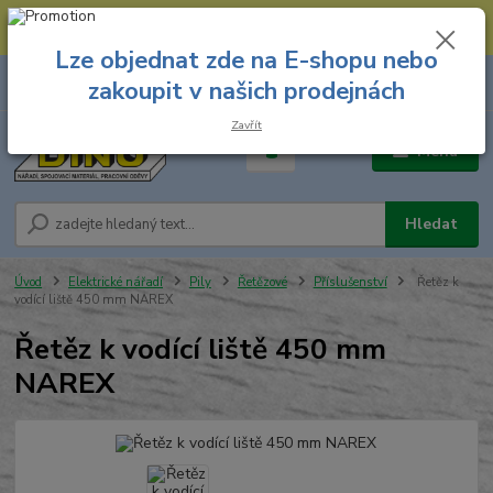
--- Spojovací materiál: 774 431 045 --- Prodejna nářadí: 731 449 423 --
- Pracovní oděvy Stružnice: 731 449 425 ---
Lze objednat zde na E-shopu nebo
0
ks
731 449 423
zakoupit v našich prodejnách
za
0,00 Kč
8.00 hod. - 16.00 hod.
Zavřít
Menu
Hledat
Úvod
Elektrické nářadí
Pily
Řetězové
Příslušenství
Řetěz k
vodící liště 450 mm NAREX
Řetěz k vodící liště 450 mm
NAREX