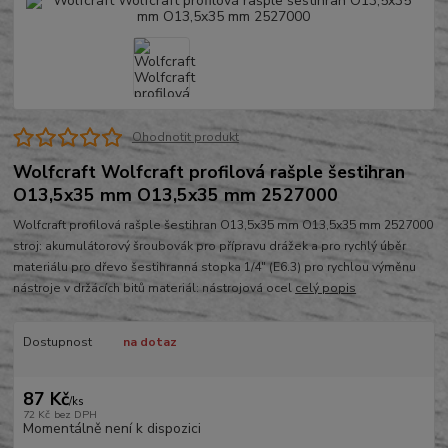
Ohodnotit produkt
Wolfcraft Wolfcraft profilová rašple šestihran
O13,5x35 mm O13,5x35 mm 2527000
Wolfcraft profilová rašple šestihran O13,5x35 mm O13,5x35 mm 2527000
stroj: akumulátorový šroubovák pro přípravu drážek a pro rychlý úběr
materiálu pro dřevo šestihranná stopka 1/4" (E6.3) pro rychlou výměnu
nástroje v držácích bitů materiál: nástrojová ocel
celý popis
Dostupnost
na dotaz
87 Kč
/
ks
72 Kč
bez DPH
Momentálně není k dispozici