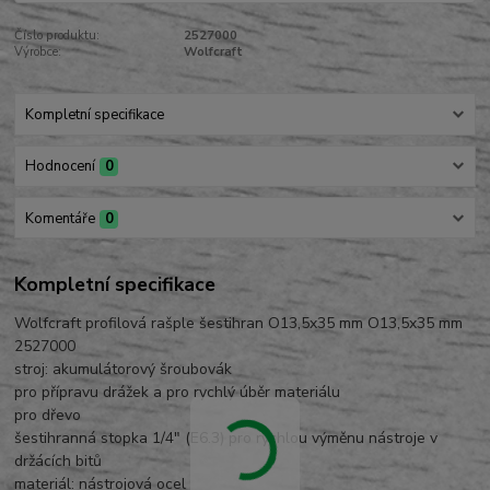
Číslo produktu:
2527000
Výrobce:
Wolfcraft
Kompletní specifikace
Hodnocení
0
Komentáře
0
Kompletní specifikace
Wolfcraft profilová rašple šestihran O13,5x35 mm O13,5x35 mm
2527000
stroj: akumulátorový šroubovák
pro přípravu drážek a pro rychlý úběr materiálu
pro dřevo
šestihranná stopka 1/4" (E6.3) pro rychlou výměnu nástroje v
držácích bitů
materiál: nástrojová ocel