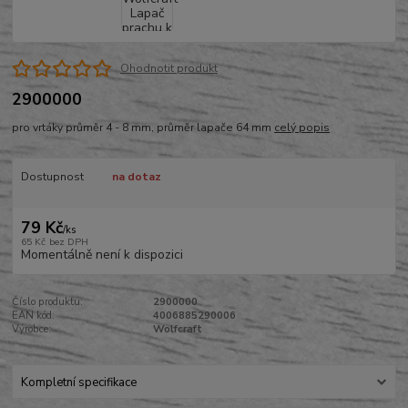
Ohodnotit produkt
2900000
pro vrtáky průměr 4 - 8 mm, průměr lapače 64 mm
celý popis
Dostupnost
na dotaz
79 Kč
/
ks
65 Kč
bez DPH
Momentálně není k dispozici
Číslo produktu:
2900000
EAN kód:
4006885290006
Výrobce:
Wolfcraft
Kompletní specifikace