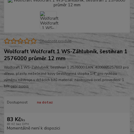
Ohodnotit produkt
Wolfcraft Wolfcraft 1 WS-Záhlubník, šestihran 1
2576000 průměr 12 mm
Wolfcraft 1 WS-Záhlubník, šestihran 1 2576000 EAN: 4006885257603 pro
dřevo, plasty, neželezné kovy šestihranná stopka 1/4" pro rychlou
výměnu nástroje v držácích bitů materiál: nástrojová ocel provedení: 1
břit
celý popis
Dostupnost
na dotaz
83 Kč
/
ks
69 Kč
bez DPH
Momentálně není k dispozici