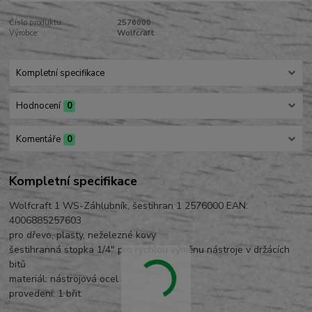
Číslo produktu:
2576000
Výrobce:
Wolfcraft
Kompletní specifikace
Hodnocení
0
Komentáře
0
Kompletní specifikace
Wolfcraft 1 WS-Záhlubník, šestihran 1 2576000 EAN:
4006885257603
pro dřevo, plasty, neželezné kovy
šestihranná stopka 1/4" pro rychlou výměnu nástroje v držácích
bitů
materiál: nástrojová ocel
provedení: 1 břit