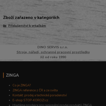
Zboží zařazeno v kategoriích
Příslušenství k vrtačkám
DINO
SERVI
S
s.r.o.
Stroje, nářadí, ochranné pracovní prostředky
Již od roku 1990
ZINGA
Co je ZINGA?
ZINGA reference z ČR a ze světa
Kontakt: prodej a technické poradenství
E-shop STOP-KOROZI.cz
Hledáme prodejce pro regionální prodej produktů ZINGA.