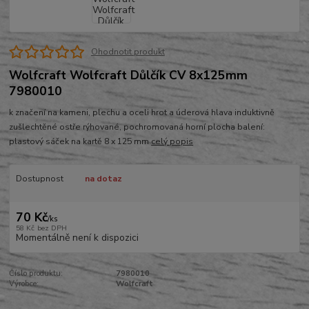
Ohodnotit produkt
Wolfcraft Wolfcraft Důlčík CV 8x125mm
7980010
k značení na kameni, plechu a oceli hrot a úderová hlava induktivně
zušlechtěné ostře rýhované, pochromovaná horní plocha balení:
plastový sáček na kartě 8 x 125 mm
celý popis
Dostupnost
na dotaz
70 Kč
/
ks
58 Kč
bez DPH
Momentálně není k dispozici
Číslo produktu:
7980010
Výrobce:
Wolfcraft