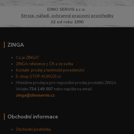
DINO
SERVI
S
s.r.o.
Stroje, nářadí, ochranné pracovní prostředky
Již od roku 1990
ZINGA
Co je ZINGA?
ZINGA reference z ČR a ze světa
Kontakt: prodej a technické poradenství
E-shop STOP-KOROZI.cz
Hledáme prodejce pro regionální prodej produktů ZINGA.
Volejte
734 149 007
nebo napište na email:
zinga@dinoservis.cz
Obchodní informace
Obchodní podmínky