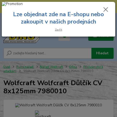
--- Spojovací materiál: 774 431 045 --- Prodejna nářadí: 731 449 423 --
- Pracovní oděvy Stružnice: 731 449 425 ---
Lze objednat zde na E-shopu nebo
0
ks
731 449 423
zakoupit v našich prodejnách
za
0,00 Kč
8.00 hod. - 16.00 hod.
Zavřít
Menu
Hledat
Úvod
Ruční nářadí
Nářadí Wolfcraft
Dílna
Příslušenství k
vrtačkám
Wolfcraft Wolfcraft Důlčík CV 8x125mm 7980010
Wolfcraft Wolfcraft Důlčík CV
8x125mm 7980010