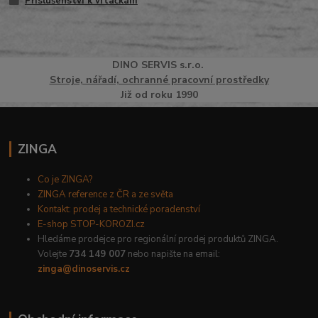
Příslušenství k vrtačkám
DINO
SERVI
S
s.r.o.
Stroje, nářadí, ochranné pracovní prostředky
Již od roku 1990
ZINGA
Co je ZINGA?
ZINGA reference z ČR a ze světa
Kontakt: prodej a technické poradenství
E-shop STOP-KOROZI.cz
Hledáme prodejce pro regionální prodej produktů ZINGA.
Volejte
734 149 007
nebo napište na email:
zinga@dinoservis.cz