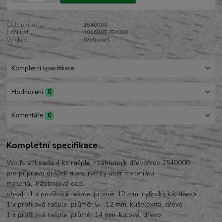
Číslo produktu:
2540000
EAN kód:
4006885254008
Výrobce:
Wolfcraft
Kompletní specifikace
Hodnocení
0
Komentáře
0
Kompletní specifikace
Wolfcraft sada 4 ks rašple +záhlubník dřevo/kov 2540000
pro přípravu drážek a pro rychlý úběr materiálu
materiál: nástrojová ocel
obsah: 1 x profilová rašple, průměr 12 mm, cylindrická, dřevo
1 x profilová rašple, průměr 5 - 12 mm, kuželovitá, dřevo
1 x profilová rašple, průměr 14 mm, kulová, dřevo