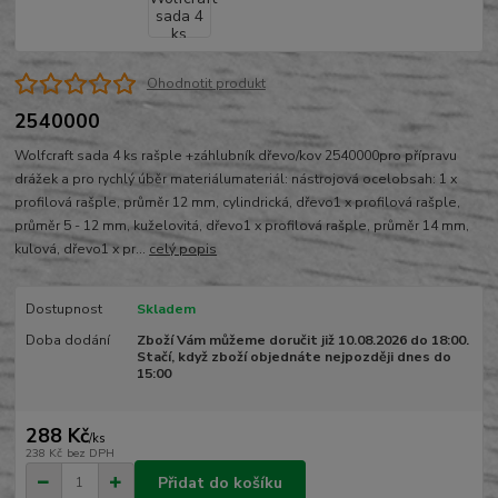
Ohodnotit produkt
2540000
Wolfcraft sada 4 ks rašple +záhlubník dřevo/kov 2540000pro přípravu
drážek a pro rychlý úběr materiálumateriál: nástrojová ocelobsah: 1 x
profilová rašple, průměr 12 mm, cylindrická, dřevo1 x profilová rašple,
průměr 5 - 12 mm, kuželovitá, dřevo1 x profilová rašple, průměr 14 mm,
kulová, dřevo1 x pr...
celý popis
Dostupnost
Skladem
Doba dodání
Zboží Vám můžeme doručit již 10.08.2026 do 18:00.
Stačí, když zboží objednáte nejpozději dnes do
15:00
288 Kč
/
ks
238 Kč
bez DPH
Přidat do košíku