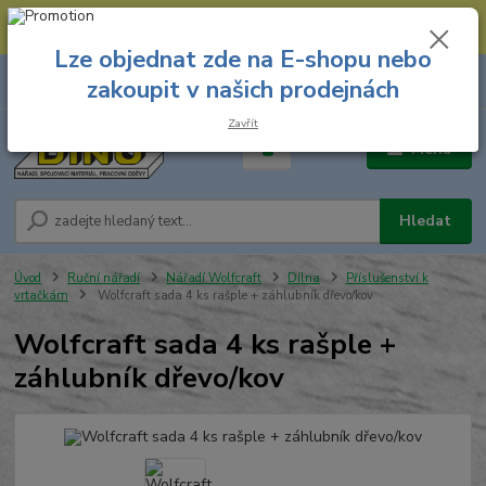
--- Spojovací materiál: 774 431 045 --- Prodejna nářadí: 731 449 423 --
- Pracovní oděvy Stružnice: 731 449 425 ---
Lze objednat zde na E-shopu nebo
0
ks
731 449 423
zakoupit v našich prodejnách
za
0,00 Kč
8.00 hod. - 16.00 hod.
Zavřít
Menu
Hledat
Úvod
Ruční nářadí
Nářadí Wolfcraft
Dílna
Příslušenství k
vrtačkám
Wolfcraft sada 4 ks rašple + záhlubník dřevo/kov
Wolfcraft sada 4 ks rašple +
záhlubník dřevo/kov