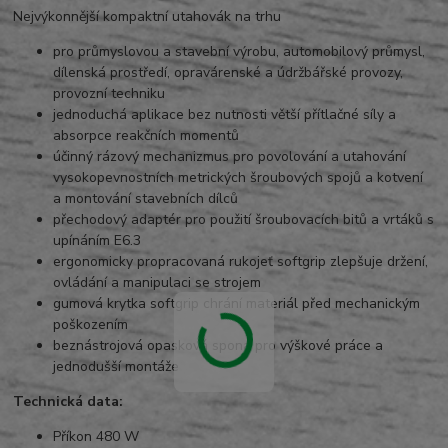
Nejvýkonnější kompaktní utahovák na trhu
pro průmyslovou a stavební výrobu, automobilový průmysl,
dílenská prostředí, opravárenské a údržbářské provozy,
provozní techniku
jednoduchá aplikace bez nutnosti větší přítlačné síly a
absorpce reakčních momentů
účinný rázový mechanizmus pro povolování a utahování
vysokopevnostních metrických šroubových spojů a kotvení
a montování stavebních dílců
přechodový adaptér pro použití šroubovacích bitů a vrtáků s
upínáním E6.3
ergonomicky propracovaná rukojeť softgrip zlepšuje držení,
ovládání a manipulaci se strojem
gumová krytka softgrip chrání materiál před mechanickým
poškozením
beznástrojová opasková spona pro výškové práce a
jednodušší montáže
Technická data:
Příkon 480 W