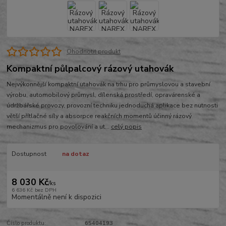
Ohodnotit produkt
Kompaktní půlpalcový rázový utahovák
Nejvýkonnější kompaktní utahovák na trhu pro průmyslovou a stavební
výrobu, automobilový průmysl, dílenská prostředí, opravárenské a
údržbářské provozy, provozní techniku jednoduchá aplikace bez nutnosti
větší přítlačné síly a absorpce reakčních momentů účinný rázový
mechanizmus pro povolování a ut...
celý popis
Dostupnost
na dotaz
8 030 Kč
/
ks
6 636 Kč
bez DPH
Momentálně není k dispozici
Číslo produktu:
65404193