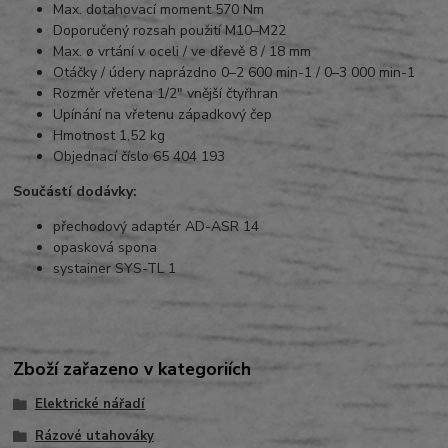
Max. dotahovací moment 570 Nm
Doporučený rozsah použití M10–M22
Max. ø vrtání v oceli / ve dřevě 8 / 18 mm
Otáčky / údery naprázdno 0–2 600 min-1 / 0–3 000 min-1
Rozměr vřetena 1/2" vnější čtyřhran
Upínání na vřetenu západkový čep
Hmotnost 1,52 kg
Objednací číslo 65 404 193
Součástí dodávky:
přechodový adaptér AD-ASR 14
opasková spona
systainer SYS-TL 1
Zboží zařazeno v kategoriích
Elektrické nářadí
Rázové utahováky