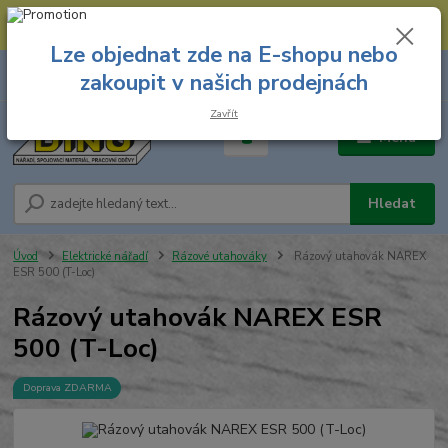
--- Spojovací materiál: 774 431 045 --- Prodejna nářadí: 731 449 423 --
- Pracovní oděvy Stružnice: 731 449 425 ---
Lze objednat zde na E-shopu nebo
0
ks
731 449 423
zakoupit v našich prodejnách
za
0,00 Kč
8.00 hod. - 16.00 hod.
Zavřít
Menu
Hledat
Úvod
Elektrické nářadí
Rázové utahováky
Rázový utahovák NAREX
ESR 500 (T-Loc)
Rázový utahovák NAREX ESR
500 (T-Loc)
Doprava ZDARMA