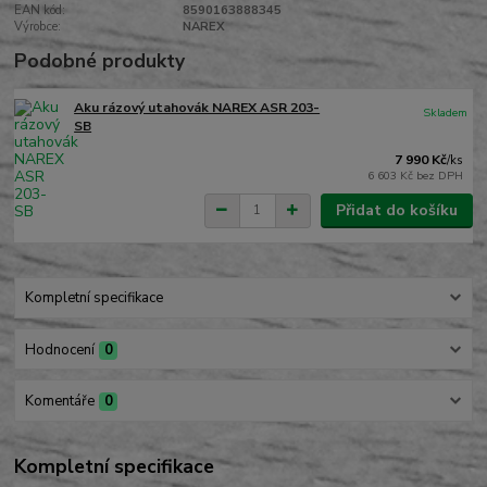
EAN kód:
8590163888345
Výrobce:
NAREX
Podobné produkty
Aku rázový utahovák NAREX ASR 203-
Skladem
SB
7 990 Kč
/
ks
6 603 Kč
bez DPH
Přidat do košíku
Kompletní specifikace
Hodnocení
0
Komentáře
0
Kompletní specifikace