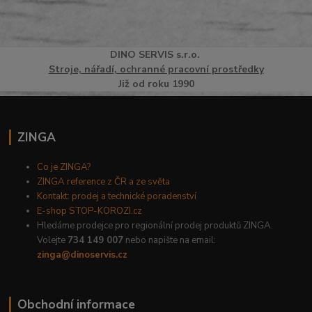
DINO
SERVI
S
s.r.o.
Stroje, nářadí, ochranné pracovní prostředky
Již od roku 1990
ZINGA
Co je ZINGA?
ZINGA reference z ČR a ze světa
Kontakt: prodej a technické poradenství
E-shop STOP-KOROZI.cz
Hledáme prodejce pro regionální prodej produktů ZINGA.
Volejte
734 149 007
nebo napište na email:
zinga@dinoservis.cz
Obchodní informace