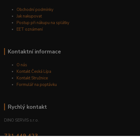
Obchodní podmínky
Jak nakupovat
Postup při nákupu na splátky
EET oznámení
Kontaktní informace
O nás
Kontakt Česká Lípa
Kontakt Stružnice
Formulář na poptávku
Rychlý kontakt
DINO SERVIS s.r.o.
731 449 423