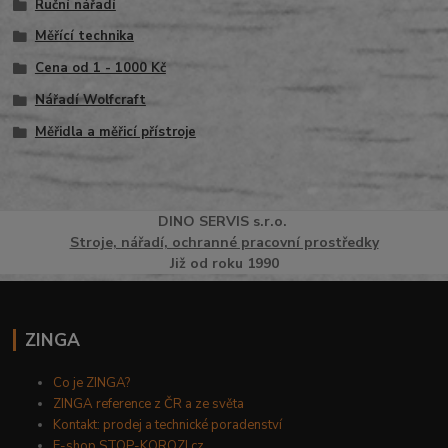
Ruční nářadí
Měřící technika
Cena od 1 - 1000 Kč
Nářadí Wolfcraft
Měřidla a měřicí přístroje
DINO
SERVI
S
s.r.o.
Stroje, nářadí, ochranné pracovní prostředky
Již od roku 1990
ZINGA
Co je ZINGA?
ZINGA reference z ČR a ze světa
Kontakt: prodej a technické poradenství
E-shop STOP-KOROZI.cz