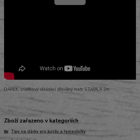
DÁREK: značkový skládací dřevěný metr STABILA 2m
Zboží zařazeno v kategoriích
Tipy na dárky pro kutily a řemeslníky