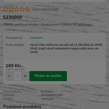
Ohodnotit produkt
5230000
DÁREK: značkový skládací dřevěný metr STABILA 2m
celý popis
Dostupnost
Skladem
Doba dodání
Zboží Vám můžeme doručit již 11.08.2026 do 18:00.
Stačí, když zboží objednáte nejpozději dnes do
24:00
169 Kč
/
ks
140 Kč
bez DPH
Přidat do košíku
Číslo produktu:
5223000
EAN kód:
4006885522305
Výrobce:
Wolfcraft
Podobné produkty