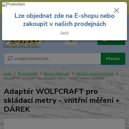
--- Spojovací materiál: 774 431 045 --- Prodejna nářadí: 731 449 423 --
- Pracovní oděvy Stružnice: 731 449 425 ---
Lze objednat zde na E-shopu nebo
0
ks
731 449 423
zakoupit v našich prodejnách
za
0,00 Kč
8.00 hod. - 16.00 hod.
Zavřít
Menu
Hledat
Úvod
Ruční nářadí
Nářadí Wolfcraft
Měřidla a měřicí přístroje
Adaptér WOLFCRAFT pro skládací metry - vnitřní měření + DÁREK
Adaptér WOLFCRAFT pro
skládací metry - vnitřní měření +
DÁREK