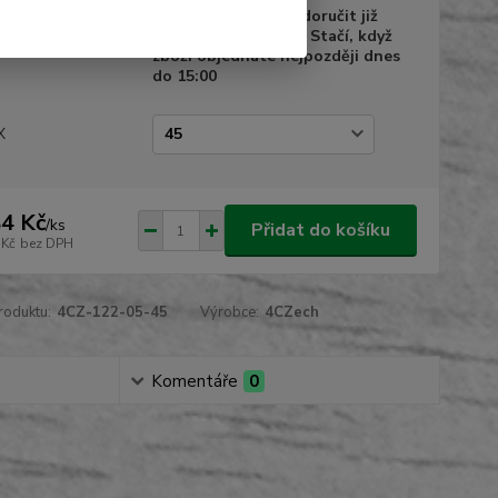
a dodání
Zboží Vám můžeme doručit již
10.08.2026 do 18:00. Stačí, když
zboží objednáte nejpozději dnes
do 15:00
X
4 Kč
/
ks
Přidat do košíku
 Kč
bez DPH
roduktu:
4CZ-122-05-45
Výrobce:
4CZech
Komentáře
0