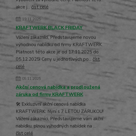
akce j...
číst celé
19.11.2025
KRAFTWERK BLACK FRIDAY
Vážení zákaznící, Představujeme novou
výhodnou nabídku od firmy KRAFTWERK.
Platnost této akce je od 17.11.2025 do
05.12.2025! Ceny u jednotlivých po...
číst
celé
05.11.2025
Akční cenová nabídka a prodloužená
záruka od firmy KRAFTWERK
🛠️ Exkluzivní akční cenová nabídka
KRAFTWERK: Nyní s 7 LETOU ZÁRUKOU!
Vážení zákazníci, Představujeme vám akční
nabídku, plnou výhodných nabídek na ...
číst celé