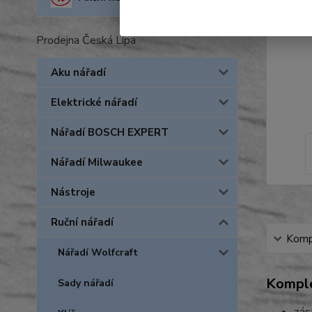
Prodejna Česká Lípa
Aku nářadí
Elektrické nářadí
Nářadí BOSCH EXPERT
Nářadí Milwaukee
Nástroje
Ruční nářadí
Kompl
Nářadí Wolfcraft
Komple
Sady nářadí