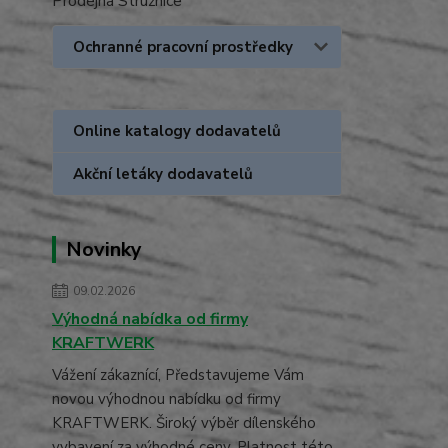
Prodejna Stružnice
Ochranné pracovní prostředky
Online katalogy dodavatelů
Akční letáky dodavatelů
Novinky
09.02.2026
Výhodná nabídka od firmy
KRAFTWERK
Vážení zákaznící, Představujeme Vám
novou výhodnou nabídku od firmy
KRAFTWERK. Široký výběr dílenského
vybavení za výhodné ceny. Platnost této