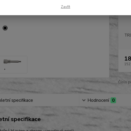
Dob
Zavřít
TR
18
152
Číslo p
etní specifikace
Hodnocení
0
tní specifikace