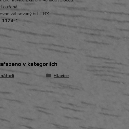
trčná hlavice z chrom-vanadové oceli
dloužená
evno zalisovaný bit TRX
O 1174-1
zařazeno v kategoriích
 nářadí
Hlavice