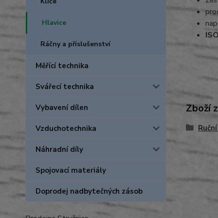
zás
Klíče
pro
Hlavice
nap
IS
Ráčny a příslušenství
Měřící technika
Svářecí technika
Zboží 
Vybavení dílen
Ruční
Vzduchotechnika
Náhradní díly
Spojovací materiály
Doprodej nadbytečných zásob