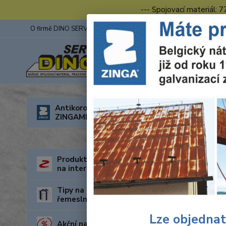
--- Spojovací materiál: 
O firmě DINO SERVIS s.r.o.
ZINGA
Fotogalerie z výstav
Úvod
R
Antikorozní nátěry
ZINGAMETALL
1/2"
Produkty za nejnižší cenu
na internetu
Tipy na dárky pro kutily a
řemeslníky
Lze objednat
Akční nabídka