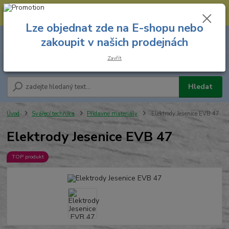
--- Spojovací materiál: 774 431 045 --- Prodejna nářadí: 731 449 423 --
- Pracovní oděvy Stružnice: 731 449 425 ---
Lze objednat zde na E-shopu nebo
0
ks
731 449 423
zakoupit v našich prodejnách
za
0,00 Kč
8.00 hod. - 16.00 hod.
Zavřít
Menu
Hledat
Úvod
Svářecí technika
Přídavné materiály
Elektrody Jesenice EVB 47
Elektrody Jesenice EVB 47
TOP produkt