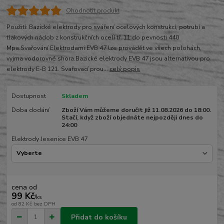
Ohodnotit produkt
Použití: Bazické elektrody pro sváření ocelových konstrukcí, potrubí a
tlakových nádob z konstrukčních ocelí tř. 11 do pevnosti 440
Mpa.Svařování Elektrodami EVB 47 lze provádět ve všech polohách,
vyjma vodorovné shora.Bazické elektrody EVB 47 jsou alternativou pro
elektrody E-B 121. Svařovací prou...
celý popis
Dostupnost
Skladem
Doba dodání
Zboží Vám můžeme doručit již 11.08.2026 do 18:00.
Stačí, když zboží objednáte nejpozději dnes do
24:00
Elektrody Jesenice EVB 47
cena od
99 Kč
/
ks
od
82 Kč
bez DPH
Přidat do košíku