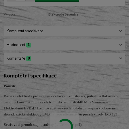
Výrobce:
Elektrode Jesenice
Kompletní specifikace
Hodnocení
1
Komentáře
0
Kompletní specifikace
Použití:
Bazické elektrody pro sváření ocelových konstrukcí, potrubí a tlakových
nádob z konstrukčních ocelí tř. 11 do pevnosti 440 Mpa.Svařování
Elektrodami EVB 47 lze provádět ve všech polohách, vyjma vodorovné
shora.Bazické elektrody EVB 47 jsou alternativou pro elektrody E-B 121.
Svařovací proud:
stejnosměrný ( elektroda + pól)