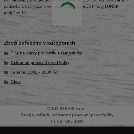
kombinovaný s voděodolnou membránou GOTEX, kombinovaná
podšívka z ovčí kůže a velmi pohodlné pěnové hmoty LUNAR,
podešev: PU-
Zboží zařazeno v kategoriích
Tipy na dárky pro kutily a řemeslníky
Ochranné pracovní prostředky
Cena od 1001 - 2000 Kč
Obuv
DINO
SERVI
S
s.r.o.
Stroje, nářadí, ochranné pracovní prostředky
Již od roku 1990