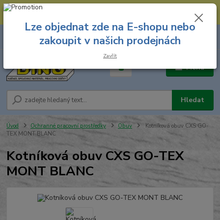
--- Spojovací materiál: 774 431 045 --- Prodejna nářadí: 731 449 423 --
- Pracovní oděvy Stružnice: 731 449 425 ---
Lze objednat zde na E-shopu nebo
0
ks
731 449 423
zakoupit v našich prodejnách
za
0,00 Kč
8.00 hod. - 16.00 hod.
Zavřít
Menu
Hledat
Úvod
Ochranné pracovní prostředky
Obuv
Kotníková obuv CXS GO-
TEX MONT BLANC
Kotníková obuv CXS GO-TEX
MONT BLANC