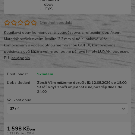
Ohodnotit produkt
Kotníková obuv, kombinovaná, volnočasová, s reflexním doplňkem.
Materiál: svršek z velmi kvalitní 2,2 mm silné nubukové kůže
kombinovaný s voděodolnou membránou GOTEX, kombinovaná
podšívka z ovčí kůže a velmi pohodlné pěnové hmoty LUNAR, podešev:
PU-
celý popis
Dostupnost
Skladem
Doba dodání
Zboží Vám můžeme doručit již 12.08.2026 do 18:00.
Stačí, když zboží objednáte nejpozději dnes do
24:00
Velikost obuv
1 598 Kč
/
pár
1 321 Kč
bez DPH