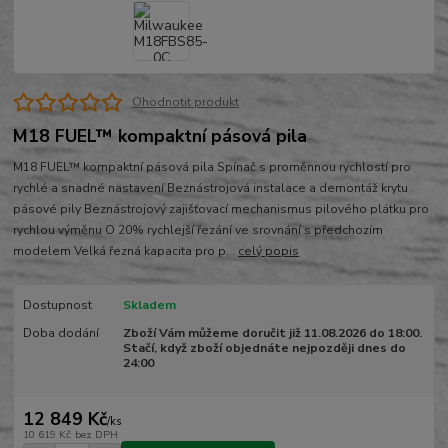
Ohodnotit produkt
M18 FUEL™ kompaktní pásová pila
M18 FUEL™ kompaktní pásová pila Spínač s proměnnou rychlostí pro
rychlé a snadné nastavení Beznástrojová instalace a demontáž krytu
pásové pily Beznástrojový zajišťovací mechanismus pilového plátku pro
rychlou výměnu O 20% rychlejší řezání ve srovnání s předchozím
modelem Velká řezná kapacita pro p...
celý popis
Dostupnost
Skladem
Doba dodání
Zboží Vám můžeme doručit již 11.08.2026 do 18:00.
Stačí, když zboží objednáte nejpozději dnes do
24:00
12 849 Kč
/
ks
10 619 Kč
bez DPH