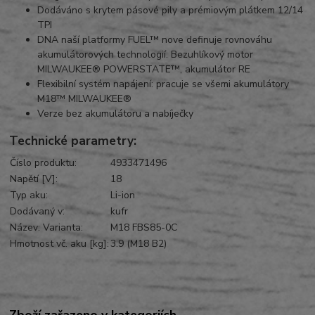
Dodáváno s krytem pásové pily a prémiovým plátkem 12/14
TPI
DNA naší platformy FUEL™ nove definuje rovnováhu
akumulátorových technologií. Bezuhlíkový motor
MILWAUKEE® POWERSTATE™, akumulátor RE
Flexibilní systém napájení: pracuje se všemi akumulátory
M18™ MILWAUKEE®
Verze bez akumulátoru a nabíječky
Technické parametry:
Číslo produktu:
4933471496
Napětí [V]:
18
Typ aku:
Li-ion
Dodávaný v:
kufr
Název: Varianta:
M18 FBS85-0C
Hmotnost vč. aku [kg]:
3.9 (M18 B2)
Zboží zařazeno v kategoriích