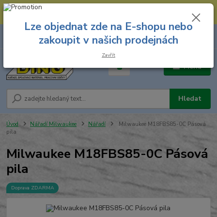
--- Spojovací materiál: 774 431 045 --- Prodejna nářadí: 731 449 423 --
- Pracovní oděvy Stružnice: 731 449 425 ---
Lze objednat zde na E-shopu nebo
0
ks
731 449 423
zakoupit v našich prodejnách
za
0,00 Kč
8.00 hod. - 16.00 hod.
Zavřít
Menu
Hledat
Úvod
Nářadí Milwaukee
Nářadí
Milwaukee M18FBS85-0C Pásová
pila
Milwaukee M18FBS85-0C Pásová
pila
Doprava ZDARMA