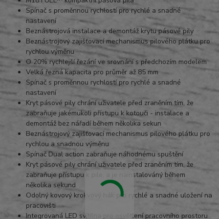
M18 FUEL™ kompaktní pásová pila
Spínač s proměnnou rychlostí pro rychlé a snadné
nastavení
Beznástrojová instalace a demontáž krytu pásové pily
Beznástrojový zajišťovací mechanismus pilového plátku pro
rychlou výměnu
O 20% rychlejší řezání ve srovnání s předchozím modelem
Velká řezná kapacita pro průměr až 85 mm
Spínač s proměnnou rychlostí pro rychlé a snadné
nastavení
Kryt pásové pily chrání uživatele před zraněním tím, že
zabraňuje jakémukoli přístupu k kotouči - instalace a
demontáž bez nářadí během několika sekun
Beznástrojový zajišťovací mechanismus pilového plátku pro
rychlou a snadnou výměnu
Spínač Dual action zabraňuje náhodnému spuštění
Kryt pásové pily chrání uživatele před zraněním tím, že
zabraňuje přístupu k pile, a je nainstalováný během
několika sekund
Odolný kovový krokvový hák pro rychlé a snadné uložení na
pracovišti
Integrovaná LED svítilna pro osvětlení pracovního prostoru