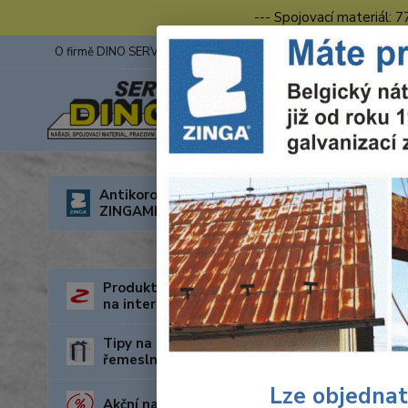
--- Spojovací materiál: 
O firmě DINO SERVIS s.r.o.
ZINGA
Fotogalerie z výstav
Úvod
O
Antikorozní nátěry
ZINGAMETALL
Mont
Produkty za nejnižší cenu
na internetu
Tipy na dárky pro kutily a
řemeslníky
Lze objednat
Akční nabídka