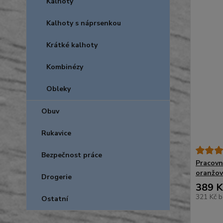
Kalhoty
Kalhoty s náprsenkou
Krátké kalhoty
Kombinézy
Obleky
Obuv
Rukavice
Bezpečnost práce
Pracovn
oranžov
Drogerie
389 K
321 Kč
b
Ostatní