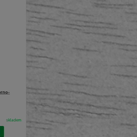
erno-
skladem