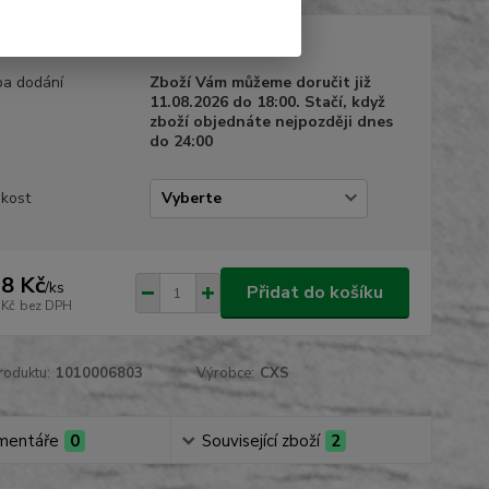
tupnost
skladem
a dodání
Zboží Vám můžeme doručit již
11.08.2026 do 18:00. Stačí, když
zboží objednáte nejpozději dnes
do 24:00
ikost
8 Kč
/
ks
Přidat do košíku
 Kč
bez DPH
roduktu:
1010006803
Výrobce:
CXS
mentáře
0
Související zboží
2