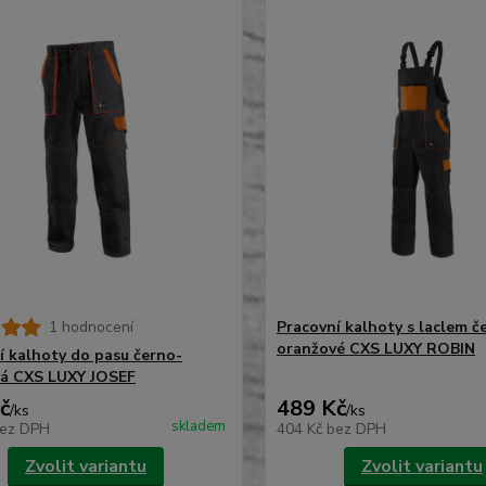
1 hodnocení
Pracovní kalhoty s laclem č
oranžové CXS LUXY ROBIN
í kalhoty do pasu černo-
á CXS LUXY JOSEF
č
489 Kč
/
ks
/
ks
skladem
ez DPH
404 Kč
bez DPH
Zvolit variantu
Zvolit variantu